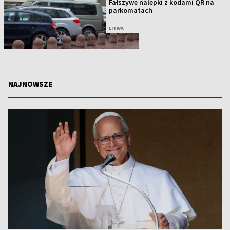
Fałszywe nalepki z kodami QR na
parkomatach
LITWA
NAJNOWSZE