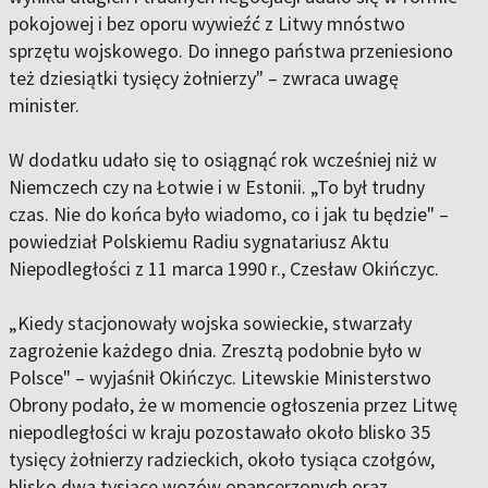
pokojowej i bez oporu wywieźć z Litwy mnóstwo
sprzętu wojskowego. Do innego państwa przeniesiono
też dziesiątki tysięcy żołnierzy" – zwraca uwagę
minister.
W dodatku udało się to osiągnąć rok wcześniej niż w
Niemczech czy na Łotwie i w Estonii. „To był trudny
czas. Nie do końca było wiadomo, co i jak tu będzie" –
powiedział Polskiemu Radiu sygnatariusz Aktu
Niepodległości z 11 marca 1990 r., Czesław Okińczyc.
„Kiedy stacjonowały wojska sowieckie, stwarzały
zagrożenie każdego dnia. Zresztą podobnie było w
Polsce" – wyjaśnił Okińczyc. Litewskie Ministerstwo
Obrony podało, że w momencie ogłoszenia przez Litwę
niepodległości w kraju pozostawało około blisko 35
tysięcy żołnierzy radzieckich, około tysiąca czołgów,
blisko dwa tysiące wozów opancerzonych oraz