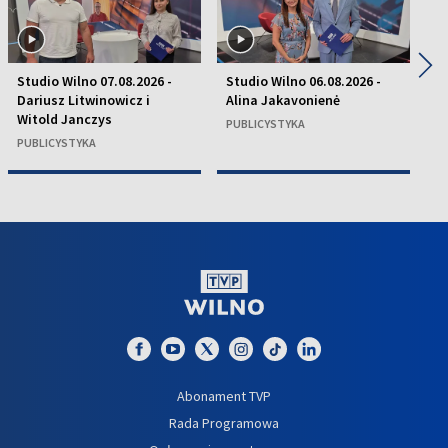
◀
▶
Studio Wilno 07.08.2026 -
Studio Wilno 06.08.2026 -
St
Dariusz Litwinowicz i
Alina Jakavonienė
D
Witold Janczys
C
PUBLICYSTYKA
PUBLICYSTYKA
P
Abonament TVP
Rada Programowa