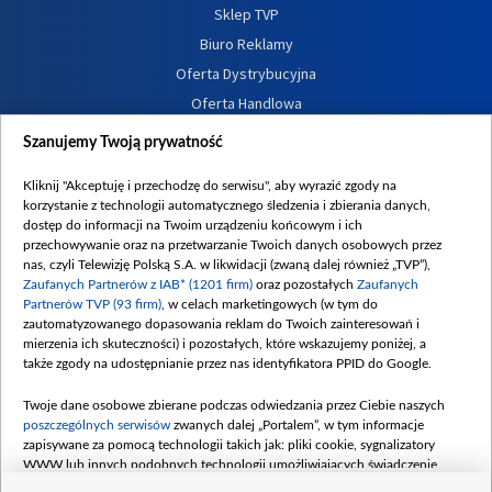
Sklep TVP
Biuro Reklamy
Oferta Dystrybucyjna
Oferta Handlowa
Dostępność
Szanujemy Twoją prywatność
Moje zgody
Kliknij "Akceptuję i przechodzę do serwisu", aby wyrazić zgody na
Procedura zgłoszeń wewnętrznych
korzystanie z technologii automatycznego śledzenia i zbierania danych,
dostęp do informacji na Twoim urządzeniu końcowym i ich
przechowywanie oraz na przetwarzanie Twoich danych osobowych przez
nas, czyli Telewizję Polską S.A. w likwidacji (zwaną dalej również „TVP”),
Zaufanych Partnerów z IAB* (1201 firm)
oraz pozostałych
Zaufanych
Partnerów TVP (93 firm)
, w celach marketingowych (w tym do
zautomatyzowanego dopasowania reklam do Twoich zainteresowań i
mierzenia ich skuteczności) i pozostałych, które wskazujemy poniżej, a
także zgody na udostępnianie przez nas identyfikatora PPID do Google.
Twoje dane osobowe zbierane podczas odwiedzania przez Ciebie naszych
poszczególnych serwisów
zwanych dalej „Portalem”, w tym informacje
zapisywane za pomocą technologii takich jak: pliki cookie, sygnalizatory
WWW lub innych podobnych technologii umożliwiających świadczenie
dopasowanych i bezpiecznych usług, personalizację treści oraz reklam,