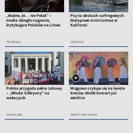
„Ważne, że… nie Polak” –
Psy na deskach surfingowych.
media obiegło nagranie,
Nietypowe mistrzostwa w
krytykujące Polaków na Litwie
Kalifornii
TVP WILNO
LIFESTYLE
Polska przygoda pełna zabawy
Mrągowo szykuje się na święto
– „Młodzi Odkrywcy” na
Kresów. Wielki koncert już
wakacjach
wkrótce
SPOŁECZNE
TEMATY INFO WILNO