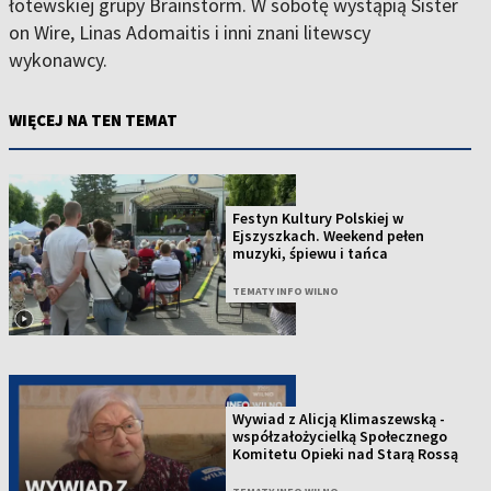
łotewskiej grupy Brainstorm. W sobotę wystąpią Sister
on Wire, Linas Adomaitis i inni znani litewscy
wykonawcy.
WIĘCEJ NA TEN TEMAT
Festyn Kultury Polskiej w
Ejszyszkach. Weekend pełen
muzyki, śpiewu i tańca
TEMATY INFO WILNO
Wywiad z Alicją Klimaszewską -
współzałożycielką Społecznego
Komitetu Opieki nad Starą Rossą