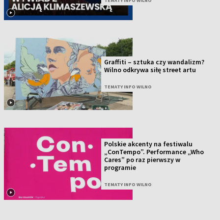
TEMATY INFO WILNO
Graffiti – sztuka czy wandalizm?
Wilno odkrywa siłę street artu
TEMATY INFO WILNO
Polskie akcenty na festiwalu
„ConTempo”. Performance „Who
Cares” po raz pierwszy w
programie
TEMATY INFO WILNO