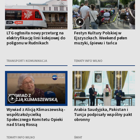
LTG ogłosiła nowy przetarg na
Festyn Kultury Polskiej w
elektryfikację linii kolejowej do
Ejszyszkach. Weekend pełen
poligonu w Rudnikach
muzyki, śpiewu i tańca
TRANSPORT I KOMUNIKACJA
TEMATY INFO WILNO
Wywiad z Alicją Klimaszewską -
Arabia Saudyjska, Pakistan i
współzałożycielką
Turcja podpisały wspólny pakt
Społecznego Komitetu Opieki
obronny
nad Starą Rossą
TEMATY INFO WILNO
ŚWIAT