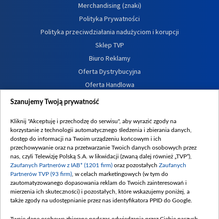
Merchandising (znaki)
Polityka Prywatności
Polityka przeciwdziałania nadużyciom i korupcji
Sklep TVP
Biuro Reklamy
Oferta Dystrybucyjna
Oferta Handlowa
Dostępność
Szanujemy Twoją prywatność
Moje zgody
Kliknij "Akceptuję i przechodzę do serwisu", aby wyrazić zgody na
Procedura zgłoszeń wewnętrznych
korzystanie z technologii automatycznego śledzenia i zbierania danych,
dostęp do informacji na Twoim urządzeniu końcowym i ich
przechowywanie oraz na przetwarzanie Twoich danych osobowych przez
nas, czyli Telewizję Polską S.A. w likwidacji (zwaną dalej również „TVP”),
Zaufanych Partnerów z IAB* (1201 firm)
oraz pozostałych
Zaufanych
Partnerów TVP (93 firm)
, w celach marketingowych (w tym do
zautomatyzowanego dopasowania reklam do Twoich zainteresowań i
mierzenia ich skuteczności) i pozostałych, które wskazujemy poniżej, a
także zgody na udostępnianie przez nas identyfikatora PPID do Google.