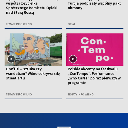
współzałożycielką
Turcja podpisały wspólny pakt
Społecznego Komitetu Opieki
obronny
nad Starą Rossą
TEMATY INFO WILNO
ŚWIAT
Graffiti – sztuka czy
Polskie akcenty na festiwalu
wandalizm? Wilno odkrywa siłę
„ConTempo”. Performance
street artu
„Who Cares” po raz pierwszy w
programie
TEMATY INFO WILNO
TEMATY INFO WILNO