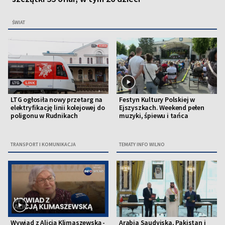
ŚWIAT
LTG ogłosiła nowy przetarg na
Festyn Kultury Polskiej w
elektryfikację linii kolejowej do
Ejszyszkach. Weekend pełen
poligonu w Rudnikach
muzyki, śpiewu i tańca
TRANSPORT I KOMUNIKACJA
TEMATY INFO WILNO
Wywiad z Alicją Klimaszewską -
Arabia Saudyjska, Pakistan i