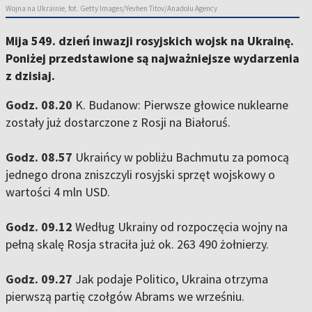
Wojna na Ukrainie, fot. Getty Images/Yevhen Titov/Anadolu Agency
Mija 549. dzień inwazji rosyjskich wojsk na Ukrainę.
Poniżej przedstawione są najważniejsze wydarzenia
z dzisiaj.
Godz. 08.20
K. Budanow: Pierwsze głowice nuklearne
zostały już dostarczone z Rosji na Białoruś.
Godz. 08.57
Ukraińcy w pobliżu Bachmutu za pomocą
jednego drona zniszczyli rosyjski sprzęt wojskowy o
wartości 4 mln USD.
Godz. 09.12
Według Ukrainy od rozpoczęcia wojny na
pełną skalę Rosja straciła już ok. 263 490 żołnierzy.
Godz. 09.27
Jak podaje Politico, Ukraina otrzyma
pierwszą partię czołgów Abrams we wrześniu.