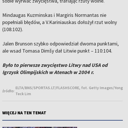
sobie wyrwać zwycięstwa, trafiając rzuty wolne.
Mindaugas Kuzminskas i Margiris Normantas nie
popełniali błędów, a V.Kariniauskas dołożył rzut wolny
(108:102).
Jalen Brunson szybko odpowiedział dwoma punktami,
ale wsad Tomasa Dimšy dał Litwie punkt – 110:104.
Było to pierwsze zwycięstwo Litwy nad USA od
Igrzysk Olimpijskich w Atenach w 2004 r.
ELTA/BNS/SPORTAS.LT/FLASHSCORE, fot. Getty Images/Yong
źródło:
Teck Lim
WIĘCEJ NA TEN TEMAT