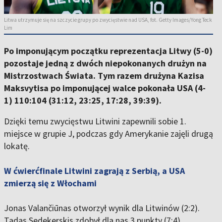
Litwa utrzymuje się na szczycie grupy po zwycięstwie nad USA, fot. Getty Images/Yong Teck
Lim
Po imponującym początku reprezentacja Litwy (5-0)
pozostaje jedną z dwóch niepokonanych drużyn na
Mistrzostwach Świata. Tym razem drużyna Kazisa
Maksvytisa po imponującej walce pokonała USA (4-
1) 110:104 (31:12, 23:25, 17:28, 39:39).
Dzięki temu zwycięstwu Litwini zapewnili sobie 1.
miejsce w grupie J, podczas gdy Amerykanie zajęli drugą
lokatę.
W ćwierćfinale Litwini zagrają z Serbią, a USA
zmierzą się z Włochami
Jonas Valančiūnas otworzył wynik dla Litwinów (2:2).
Tadas Sedekerskis zdobył dla nas 3 punkty (7:4).