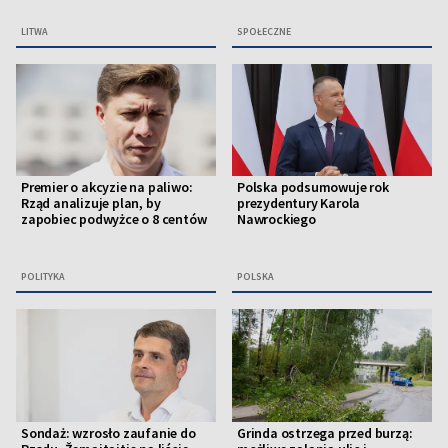
LITWA
SPOŁECZNE
Premier o akcyzie na paliwo:
Polska podsumowuje rok
Rząd analizuje plan, by
prezydentury Karola
zapobiec podwyżce o 8 centów
Nawrockiego
POLITYKA
POLSKA
Sondaż: wzrosło zaufanie do
Grinda ostrzega przed burzą: