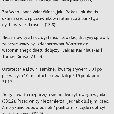
Zarówno Jonas Valančiūnas, jak i Rokas Jokubaitis
ukarali swoich przeciwników rzutami za 3 punkty, a
dystans zaczął rosnąć (13:6).
Niesamowity atak z dystansu litewskiej drużyny sprawił,
że przeciwnicy byli zdesperowani. Wkrótce do
wspomnianego duetu dołączyli Vaidas Kariniauskas i
Tomas Dimša (23:10).
Ostatecznie Litwini zamknęli kwartę zrywem 8:0 i po
pierwszych 10 minutach prowadzili już 19 punktami –
31:12.
Druga kwarta rozpoczęła się od dwucyfrowego wyniku
(33:12). Przeciwnicy nie zamierzali jednak dłużej milczeć.
Amerykanie odpowiedzieli 7 punktami z rzędu i deficyt
zaczął topnieć (33:19).