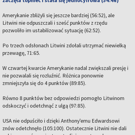
zaczęła topnieć i stała się jednocyfrowa (54:46)
Amerykanie zbliżyli się jeszcze bardziej (56:52), ale
Litwini nie odpuszczali i sześć punktów z rzędu
pozwoliło im ustabilizować sytuację (62:52).
Po trzech odsłonach Litwini zdołali utrzymać niewielką
przewagę, 71:65.
W czwartej kwarcie Amerykanie nadal zwiększali presję i
nie pozwalali się rozluźnić. Różnica ponownie
zmniejszyła się do 4 punktów (89:85).
Równo 8 punktów bez odpowiedzi pomogło Litwinom
odskoczyć i odetchnąć z ulgą (97:85).
USA nie odpuściło i dzięki Anthony'emu Edwardsowi
znów odetchnęło (105:100). Ostatecznie Litwini nie dali