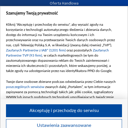
Oferta Handlowa
Dostępność
Szanujemy Twoją prywatność
Moje zgody
Kliknij "Akceptuję i przechodzę do serwisu", aby wyrazić zgody na
Procedura zgłoszeń wewnętrznych
korzystanie z technologii automatycznego śledzenia i zbierania danych,
dostęp do informacji na Twoim urządzeniu końcowym i ich
przechowywanie oraz na przetwarzanie Twoich danych osobowych przez
nas, czyli Telewizję Polską S.A. w likwidacji (zwaną dalej również „TVP”),
Zaufanych Partnerów z IAB* (1201 firm)
oraz pozostałych
Zaufanych
Partnerów TVP (93 firm)
, w celach marketingowych (w tym do
zautomatyzowanego dopasowania reklam do Twoich zainteresowań i
mierzenia ich skuteczności) i pozostałych, które wskazujemy poniżej, a
także zgody na udostępnianie przez nas identyfikatora PPID do Google.
Twoje dane osobowe zbierane podczas odwiedzania przez Ciebie naszych
poszczególnych serwisów
zwanych dalej „Portalem”, w tym informacje
zapisywane za pomocą technologii takich jak: pliki cookie, sygnalizatory
WWW lub innych podobnych technologii umożliwiających świadczenie
dopasowanych i bezpiecznych usług, personalizację treści oraz reklam,
udostępnianie funkcji mediów społecznościowych oraz analizowanie ruchu
Akceptuję i przechodzę do serwisu
w Internecie.
Twoje dane osobowe zbierane podczas odwiedzania przez Ciebie
Ustawienia zaawansowane