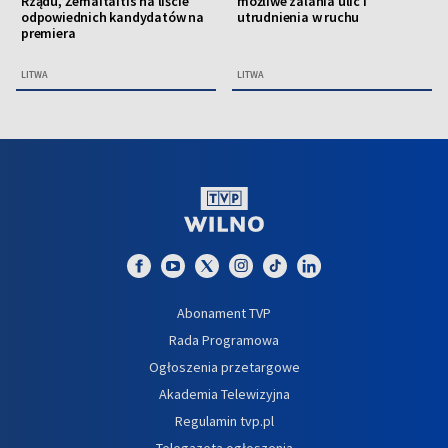
Rządu, Žemaitaitis na liście
możliwe zalania ulic i
odpowiednich kandydatów na
utrudnienia w ruchu
premiera
LITWA
LITWA
Abonament TVP
Rada Programowa
Ogłoszenia przetargowe
Akademia Telewizyjna
Regulamin tvp.pl
Telegazeta ogłoszenia