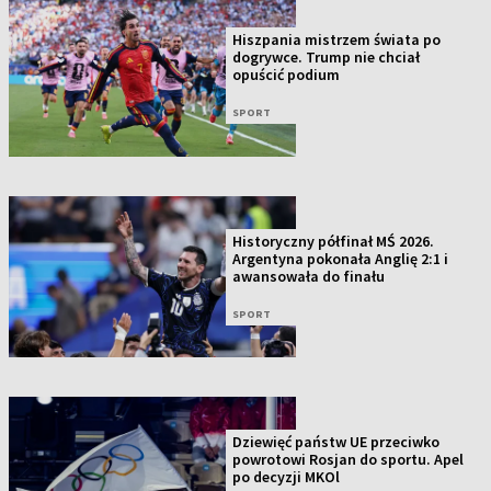
Hiszpania mistrzem świata po
dogrywce. Trump nie chciał
opuścić podium
SPORT
Historyczny półfinał MŚ 2026.
Argentyna pokonała Anglię 2:1 i
awansowała do finału
SPORT
Dziewięć państw UE przeciwko
powrotowi Rosjan do sportu. Apel
po decyzji MKOl