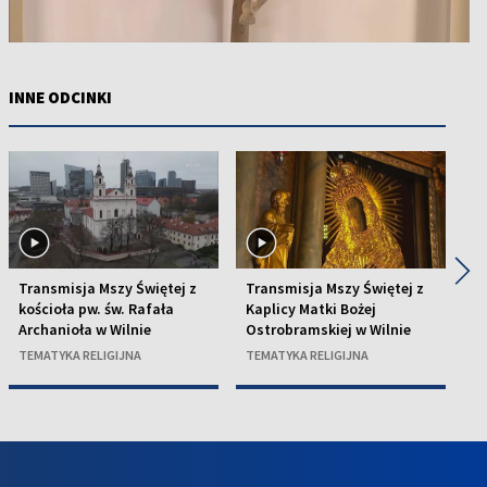
INNE ODCINKI
◀
▶
Transmisja Mszy Świętej z
Transmisja Mszy Świętej z
T
kościoła pw. św. Rafała
Kaplicy Matki Bożej
ko
Archanioła w Wilnie
Ostrobramskiej w Wilnie
w 
TEMATYKA RELIGIJNA
TEMATYKA RELIGIJNA
TE