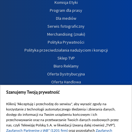
Komisja Etyki
Program dla prasy
Dla mediów
Serwis fotograficzny
Merchandising (znaki)
Polityka Prywatności
Polityka przeciwdziałania nadużyciom i korupcji
Sklep TVP
Biuro Reklamy
Oferta Dystrybucyjna
Oferta Handlowa
Dostępność
Szanujemy Twoją prywatność
Moje zgody
Kliknij "Akceptuję i przechodzę do serwisu", aby wyrazić zgody na
Procedura zgłoszeń wewnętrznych
korzystanie z technologii automatycznego śledzenia i zbierania danych,
dostęp do informacji na Twoim urządzeniu końcowym i ich
przechowywanie oraz na przetwarzanie Twoich danych osobowych przez
nas, czyli Telewizję Polską S.A. w likwidacji (zwaną dalej również „TVP”),
Zaufanych Partnerów z IAB* (1201 firm)
oraz pozostałych
Zaufanych