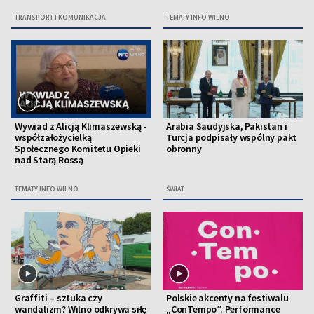
TRANSPORT I KOMUNIKACJA
TEMATY INFO WILNO
Wywiad z Alicją Klimaszewską -
Arabia Saudyjska, Pakistan i
współzałożycielką
Turcja podpisały wspólny pakt
Społecznego Komitetu Opieki
obronny
nad Starą Rossą
TEMATY INFO WILNO
ŚWIAT
Graffiti – sztuka czy
Polskie akcenty na festiwalu
wandalizm? Wilno odkrywa siłę
„ConTempo”. Performance