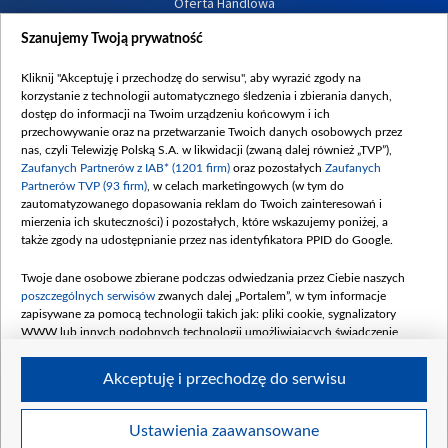
Oferta Handlowa
Dostępność
Szanujemy Twoją prywatność
Moje zgody
Kliknij "Akceptuję i przechodzę do serwisu", aby wyrazić zgody na
Procedura zgłoszeń wewnętrznych
korzystanie z technologii automatycznego śledzenia i zbierania danych,
dostęp do informacji na Twoim urządzeniu końcowym i ich
przechowywanie oraz na przetwarzanie Twoich danych osobowych przez
nas, czyli Telewizję Polską S.A. w likwidacji (zwaną dalej również „TVP”),
Zaufanych Partnerów z IAB* (1201 firm)
oraz pozostałych
Zaufanych
Partnerów TVP (93 firm)
, w celach marketingowych (w tym do
zautomatyzowanego dopasowania reklam do Twoich zainteresowań i
mierzenia ich skuteczności) i pozostałych, które wskazujemy poniżej, a
także zgody na udostępnianie przez nas identyfikatora PPID do Google.
Twoje dane osobowe zbierane podczas odwiedzania przez Ciebie naszych
poszczególnych serwisów
zwanych dalej „Portalem”, w tym informacje
zapisywane za pomocą technologii takich jak: pliki cookie, sygnalizatory
WWW lub innych podobnych technologii umożliwiających świadczenie
dopasowanych i bezpiecznych usług, personalizację treści oraz reklam,
udostępnianie funkcji mediów społecznościowych oraz analizowanie ruchu
Akceptuję i przechodzę do serwisu
w Internecie.
Twoje dane osobowe zbierane podczas odwiedzania przez Ciebie
Ustawienia zaawansowane
poszczególnych serwisów
na Portalu, takie jak adresy IP, identyfikatory