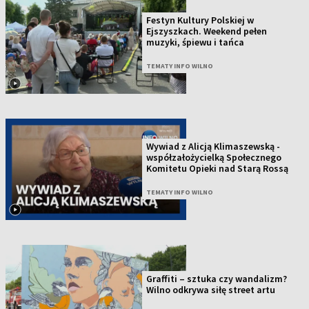
Festyn Kultury Polskiej w
Ejszyszkach. Weekend pełen
muzyki, śpiewu i tańca
TEMATY INFO WILNO
Wywiad z Alicją Klimaszewską -
współzałożycielką Społecznego
Komitetu Opieki nad Starą Rossą
TEMATY INFO WILNO
Graffiti – sztuka czy wandalizm?
Wilno odkrywa siłę street artu