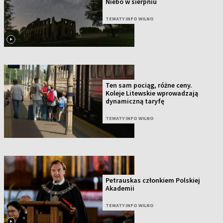
Niebo w sierpniu
TEMATY INFO WILNO
Ten sam pociąg, różne ceny.
Koleje Litewskie wprowadzają
dynamiczną taryfę
TEMATY INFO WILNO
Petrauskas członkiem Polskiej
Akademii
TEMATY INFO WILNO