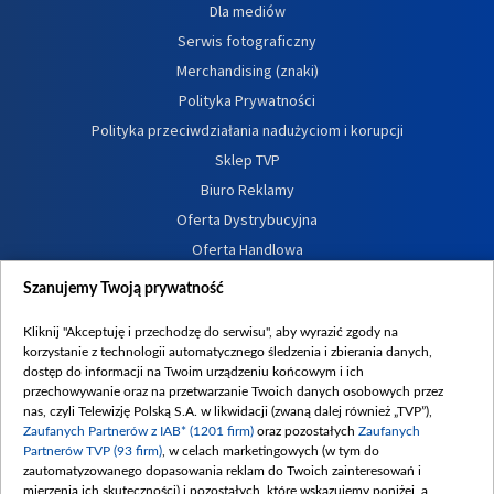
Dla mediów
Serwis fotograficzny
Merchandising (znaki)
Polityka Prywatności
Polityka przeciwdziałania nadużyciom i korupcji
Sklep TVP
Biuro Reklamy
Oferta Dystrybucyjna
Oferta Handlowa
Dostępność
Szanujemy Twoją prywatność
Moje zgody
Kliknij "Akceptuję i przechodzę do serwisu", aby wyrazić zgody na
Procedura zgłoszeń wewnętrznych
korzystanie z technologii automatycznego śledzenia i zbierania danych,
dostęp do informacji na Twoim urządzeniu końcowym i ich
przechowywanie oraz na przetwarzanie Twoich danych osobowych przez
nas, czyli Telewizję Polską S.A. w likwidacji (zwaną dalej również „TVP”),
Zaufanych Partnerów z IAB* (1201 firm)
oraz pozostałych
Zaufanych
Partnerów TVP (93 firm)
, w celach marketingowych (w tym do
zautomatyzowanego dopasowania reklam do Twoich zainteresowań i
mierzenia ich skuteczności) i pozostałych, które wskazujemy poniżej, a