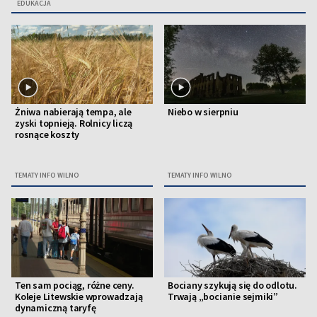
EDUKACJA
Żniwa nabierają tempa, ale
Niebo w sierpniu
zyski topnieją. Rolnicy liczą
rosnące koszty
TEMATY INFO WILNO
TEMATY INFO WILNO
Ten sam pociąg, różne ceny.
Bociany szykują się do odlotu.
Koleje Litewskie wprowadzają
Trwają „bocianie sejmiki”
dynamiczną taryfę