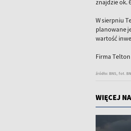
znajdzie ok. 
W sierpniu T
planowane je
wartość inwe
Firma Teltoni
źródło:
BNS, fot. B
WIĘCEJ NA