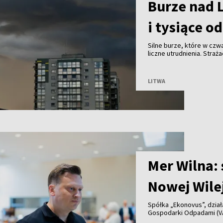
Burze nad 
i tysiące o
Silne burze, które w cz
liczne utrudnienia. Stra
3 tys. odbiorców zostało
LITWA
Mer Wilna:
Nowej Wile
Spółka „Ekonovus”, dzia
Gospodarki Odpadami (V
na wynajmowanym terenie