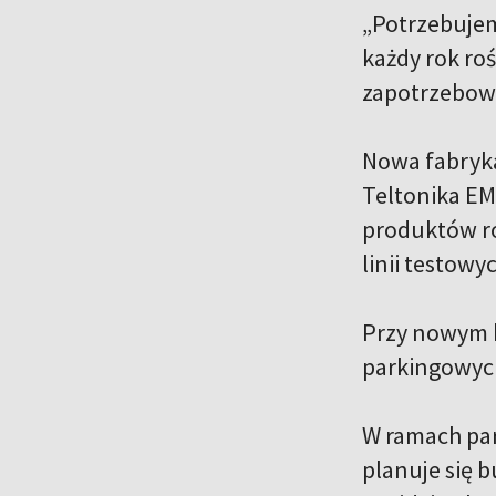
„Potrzebujem
każdy rok ro
zapotrzebowa
Nowa fabryka
Teltonika EM
produktów ro
linii testowy
Przy nowym b
parkingowyc
W ramach par
planuje się 