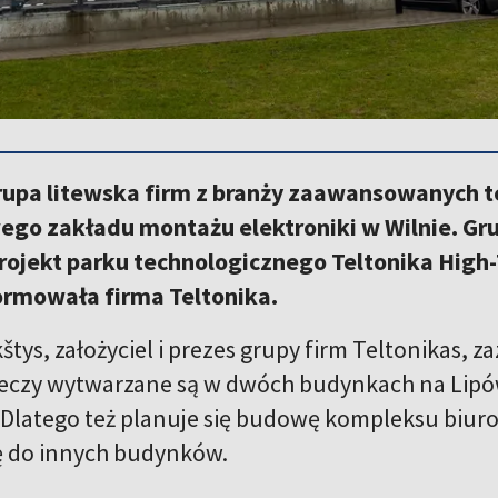
grupa litewska firm z branży zaawansowanych t
go zakładu montażu elektroniki w Wilnie. Gru
ojekt parku technologicznego Teltonika High-T
ormowała firma Teltonika.
tys, założyciel i prezes grupy firm Teltonikas, 
eczy wytwarzane są w dwóch budynkach na Lipówce
. Dlatego też planuje się budowę kompleksu biur
ię do innych budynków.