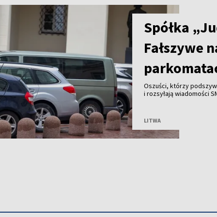
Spółka „Ju
Fałszywe n
parkomata
Oszuści, którzy podszywa
i rozsyłają wiadomości S
bankowych od mieszkańc
LITWA