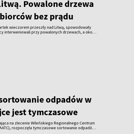
Litwą. Powalone drzewa
dbiorców bez prądu
wartek wieczorem przeszły nad Litwą, spowodowały
żacy interweniowali przy powalonych drzewach, a około
 pozbawionych energii elektrycznej.
 sortowanie odpadów w
jce jest tymczasowe
łająca na zlecenie Wileńskiego Regionalnego Centrum
AATC), rozpoczęła tymczasowe sortowanie odpadów
 w Nowej Wilejce. Decyzja spotkała się ze