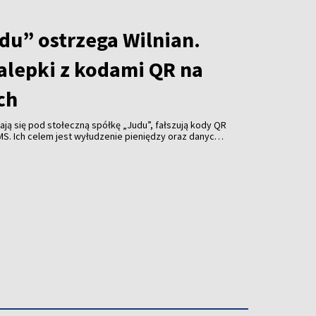
du” ostrzega Wilnian.
alepki z kodami QR na
ch
ją się pod stołeczną spółkę „Judu”, fałszują kody QR
MS. Ich celem jest wyłudzenie pieniędzy oraz danych
ów Wilna.