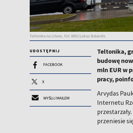
Teltonika na Litwie, fot. BNS/Lukas Balandis
Teltonika, 
UDOSTĘPNIJ
budowę nowe
FACEBOOK
mln EUR w pr
pracy, poinf
X
Arvydas Paukš
WYŚLIJ MAILEM
Internetu Rz
przestarzały
przeniesie s