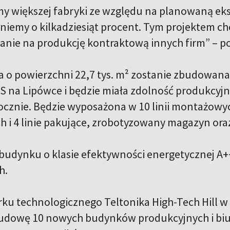
y większej fabryki ze względu na planowaną eks
śniemy o kilkadziesiąt procent. Tym projektem c
nie na produkcję kontraktową innych firm” – pod
 o powierzchni 22,7 tys. m² zostanie zbudowana
S na Lipówce i będzie miała zdolność produkcy
cznie. Będzie wyposażona w 10 linii montażowy
ch i 4 linie pakujące, zrobotyzowany magazyn oraz
udynku o klasie efektywności energetycznej A++
h.
ku technologicznego Teltonika High-Tech Hill w c
budowę 10 nowych budynków produkcyjnych i biu