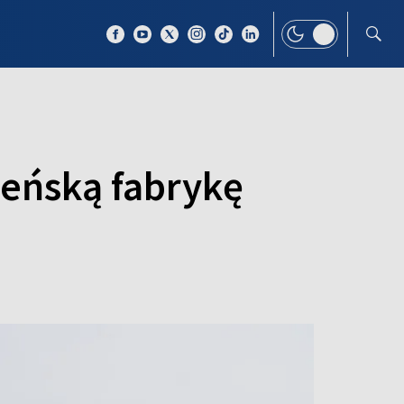
 TEMAT
WIĘCEJ
leńską fabrykę