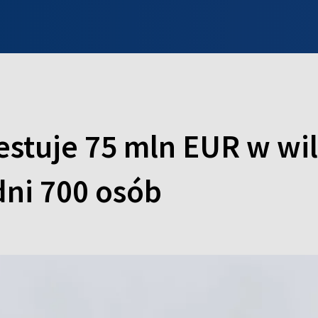
INFO WILNO
WILNO NA DZIEŃ DOBRY
PROGRAMY
ZGŁOŚ
estuje 75 mln EUR w wi
dni 700 osób