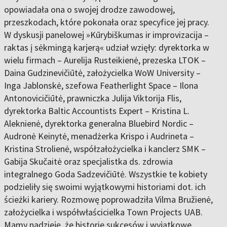
opowiadała ona o swojej drodze zawodowej,
przeszkodach, które pokonała oraz specyfice jej pracy.
W dyskusji panelowej »Kūrybiškumas ir improvizacija –
raktas į sėkmingą karjerą« udział wzięły: dyrektorka w
wielu firmach – Aurelija Rusteikienė, prezeska LTOK –
Daina Gudzinevičiūtė, założycielka WoW University –
Inga Jablonskė, szefowa Featherlight Space – Ilona
Antonovicičiūtė, prawniczka Julija Viktorija Flis,
dyrektorka Baltic Accountists Expert – Kristina L.
Aleknienė, dyrektorka generalna Bluebird Nordic –
Audronė Keinytė, menadżerka Krispo i Audrineta –
Kristina Strolienė, współzałożycielka i kanclerz SMK –
Gabija Skučaitė oraz specjalistka ds. zdrowia
integralnego Goda Sadzevičiūtė. Wszystkie te kobiety
podzieliły się swoimi wyjątkowymi historiami dot. ich
ścieżki kariery. Rozmowę poprowadziła Vilma Bružienė,
założycielka i współwłaścicielka Town Projects UAB.
Mamy nadzieję, że historie sukcesów i wyjątkowe