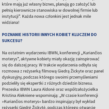
które mają już własny biznes, planują go założyć lub
pełnią kierownicze stanowiska w dowolnej firmie lub
instytucji”. Każda nowa członkini jest jednak mile
widziana!
POZNANIE HISTORII INNYCH KOBIET KLUCZEM DO
SUKCESU?
Na ostatnim wydarzeniu IBWN, konferencji „Kuriančios
moterys”, aktywne kobiety miały okazję zainspirować
się do dalszej pracy. W trakcie wydarzenia odbyła się
rozmowa z reżyserką filmową Giedrą Žickyte oraz panel
dyskusyjny, podczas którego swoimi przemyśleniami
podzieliły się ekspertki z różnych dziedzin biznesu.
Prezeska IBWN Laura Aldonė oraz współzałożycielka
Kristina Alekniene wspominają: „W czasie konferencji
»Kuriančios moterys« bardzo inspirujący był wykład
reżyserki Giedrė Žickytė, podczas którego otwarcie