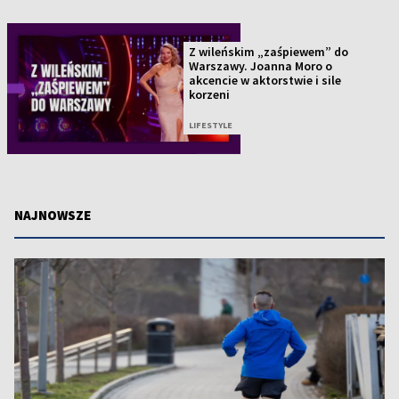
Z wileńskim „zaśpiewem” do
Warszawy. Joanna Moro o
akcencie w aktorstwie i sile
korzeni
LIFESTYLE
NAJNOWSZE