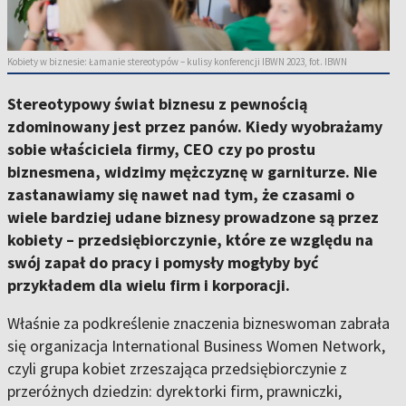
Kobiety w biznesie: Łamanie stereotypów – kulisy konferencji IBWN 2023, fot. IBWN
Stereotypowy świat biznesu z pewnością
zdominowany jest przez panów. Kiedy wyobrażamy
sobie właściciela firmy, CEO czy po prostu
biznesmena, widzimy mężczyznę w garniturze. Nie
zastanawiamy się nawet nad tym, że czasami o
wiele bardziej udane biznesy prowadzone są przez
kobiety – przedsiębiorczynie, które ze względu na
swój zapał do pracy i pomysły mogłyby być
przykładem dla wielu firm i korporacji.
Właśnie za podkreślenie znaczenia bizneswoman zabrała
się organizacja International Business Women Network,
czyli grupa kobiet zrzeszająca przedsiębiorczynie z
przeróżnych dziedzin: dyrektorki firm, prawniczki,