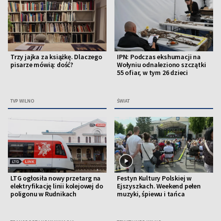
Trzy jajka za książkę. Dlaczego
IPN: Podczas ekshumacji na
pisarze mówią: dość?
Wołyniu odnaleziono szczątki
55 ofiar, w tym 26 dzieci
TVP WILNO
ŚWIAT
LTG ogłosiła nowy przetarg na
Festyn Kultury Polskiej w
elektryfikację linii kolejowej do
Ejszyszkach. Weekend pełen
poligonu w Rudnikach
muzyki, śpiewu i tańca