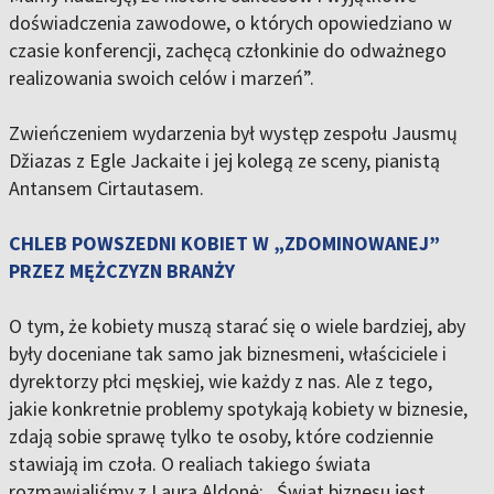
doświadczenia zawodowe, o których opowiedziano w
czasie konferencji, zachęcą członkinie do odważnego
realizowania swoich celów i marzeń”.
Zwieńczeniem wydarzenia był występ zespołu Jausmų
Džiazas z Egle Jackaite i jej kolegą ze sceny, pianistą
Antansem Cirtautasem.
CHLEB POWSZEDNI KOBIET W „ZDOMINOWANEJ”
PRZEZ MĘŻCZYZN BRANŻY
O tym, że kobiety muszą starać się o wiele bardziej, aby
były doceniane tak samo jak biznesmeni, właściciele i
dyrektorzy płci męskiej, wie każdy z nas. Ale z tego,
jakie konkretnie problemy spotykają kobiety w biznesie,
zdają sobie sprawę tylko te osoby, które codziennie
stawiają im czoła. O realiach takiego świata
rozmawialiśmy z Laurą Aldonė: „Świat biznesu jest