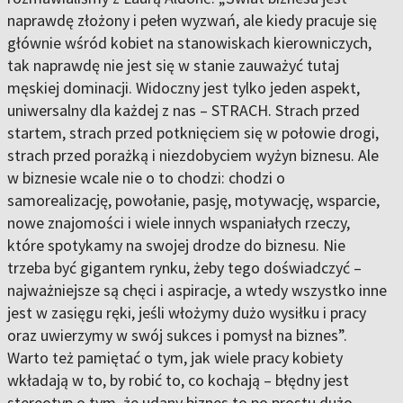
naprawdę złożony i pełen wyzwań, ale kiedy pracuje się
głównie wśród kobiet na stanowiskach kierowniczych,
tak naprawdę nie jest się w stanie zauważyć tutaj
męskiej dominacji. Widoczny jest tylko jeden aspekt,
uniwersalny dla każdej z nas – STRACH. Strach przed
startem, strach przed potknięciem się w połowie drogi,
strach przed porażką i niezdobyciem wyżyn biznesu. Ale
w biznesie wcale nie o to chodzi: chodzi o
samorealizację, powołanie, pasję, motywację, wsparcie,
nowe znajomości i wiele innych wspaniałych rzeczy,
które spotykamy na swojej drodze do biznesu. Nie
trzeba być gigantem rynku, żeby tego doświadczyć –
najważniejsze są chęci i aspiracje, a wtedy wszystko inne
jest w zasięgu ręki, jeśli włożymy dużo wysiłku i pracy
oraz uwierzymy w swój sukces i pomysł na biznes”.
Warto też pamiętać o tym, jak wiele pracy kobiety
wkładają w to, by robić to, co kochają – błędny jest
stereotyp o tym, że udany biznes to po prostu dużo