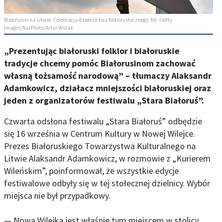
Białorusini na Litwie: Celebracja dziedzictwa folklorystycznego, fot. Getty
Images/NurPhoto/Artur Widak
„Prezentując białoruski folklor i białoruskie
tradycje chcemy pomóc Białorusinom zachować
własną tożsamość narodową” – tłumaczy Alaksandr
Adamkowicz, działacz mniejszości białoruskiej oraz
jeden z organizatorów festiwalu „Stara Białoruś”.
Czwarta odsłona festiwalu „Stara Białoruś” odbędzie
się 16 września w Centrum Kultury w Nowej Wilejce.
Prezes Białoruskiego Towarzystwa Kulturalnego na
Litwie Alaksandr Adamkowicz, w rozmowie z „Kurierem
Wileńskim”, poinformował, że wszystkie edycje
festiwalowe odbyły się w tej stołecznej dzielnicy. Wybór
miejsca nie był przypadkowy.
— Nowa Wilejka jest właśnie tym miejscem w stolicy,