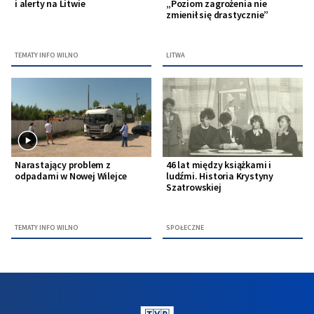
i alerty na Litwie
„Poziom zagrożenia nie
zmienił się drastycznie”
TEMATY INFO WILNO
LITWA
Narastający problem z
46 lat między książkami i
odpadami w Nowej Wilejce
ludźmi. Historia Krystyny
Szatrowskiej
TEMATY INFO WILNO
SPOŁECZNE