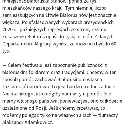
mniejszość białoruska stanowi ponad 28 tys.
mieszkańców naszego kraju. Tym niemniej liczba
zamieszkujących na Litwie Białorusinów jest znacznie
większa. Po sfałszowanych wyborach prezydenckich
2020 r. i późniejszych represjach ze strony reżimu
Łukaszenki Białoruś opuściło tysiące osób. Z danych
Departamentu Migracji wynika, że może ich być do 60
tys.
— Celem festiwalu jest zapoznanie publiczności z
białoruskim folklorem oraz tradycjami. Chcemy w ten
sposób pomóc zachować Białorusinom własną
tożsamość narodową. To jest bardzo trudne zadanie.
Nie ma nikogo, kto mógłby nam w tym pomóc. Nie
mamy własnego państwa, ponieważ jest ono całkowicie
uzależnione od Rosji. Jeśli chcemy przetrwać, to
możemy polegać tylko na własnych siłach — tłumaczy
Alaksandr Adamkowicz.