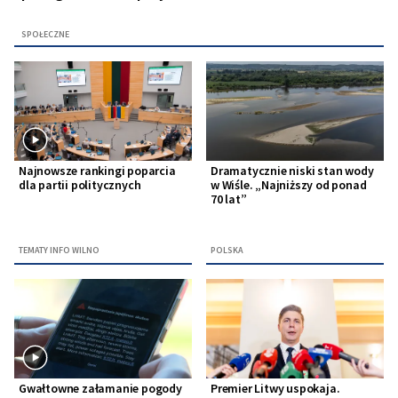
SPOŁECZNE
Najnowsze rankingi poparcia
Dramatycznie niski stan wody
dla partii politycznych
w Wiśle. „Najniższy od ponad
70 lat”
TEMATY INFO WILNO
POLSKA
Gwałtowne załamanie pogody
Premier Litwy uspokaja.