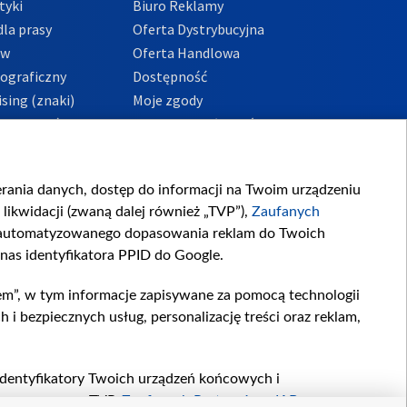
tyki
Biuro Reklamy
la prasy
Oferta Dystrybucyjna
ów
Oferta Handlowa
tograficzny
Dostępność
sing (znaki)
Moje zgody
Prywatności
Procedura zgłoszeń
wewnętrznych
przeciwdziałania
m i korupcji
ierania danych, dostęp do informacji na Twoim urządzeniu
likwidacji (zwaną dalej również „TVP”),
Zaufanych
zautomatyzowanego dopasowania reklam do Twoich
 nas identyfikatora PPID do Google.
em”, w tym informacje zapisywane za pomocą technologii
 bezpiecznych usług, personalizację treści oraz reklam,
, identyfikatory Twoich urządzeń końcowych i
twarzane przez TVP,
Zaufanych Partnerów z IAB
oraz