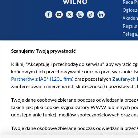
Rada 
Ogłosz
Akadem
Regula
Telega
Inform
Szanujemy Twoją prywatność
Kliknij "Akceptuję i przechodzę do serwisu", aby wyrazić z
końcowym i ich przechowywanie oraz na przetwarzanie Twoi
Partnerów z IAB* (1201 firm)
oraz pozostałych
Zaufanych 
zainteresowań i mierzenia ich skuteczności) i pozostałych,
Twoje dane osobowe zbierane podczas odwiedzania przez 
takich jak: pliki cookie, sygnalizatory WWW lub innych po
udostępnianie funkcji mediów społecznościowych oraz ana
Twoje dane osobowe zbierane podczas odwiedzania przez 
identyfikatory plików cookie, informacje o Twoich wyszuk