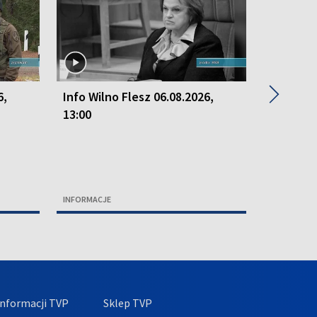
▶
6,
Info Wilno Flesz 06.08.2026,
Info Wil
13:00
13:00
INFORMACJE
INFORMACJ
nformacji TVP
Sklep TVP