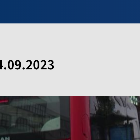
INFO WILNO
WILNO NA DZIEŃ DOBRY
PROGRAMY
ZGŁOŚ
4.09.2023