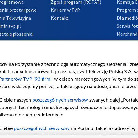
Programowa
Zgłoś program (ROPAT)
Komisja E
enia przetargowe
Kariera w TVP
Program d
ia Telewizyjna
Kontakt
Dla medi
min tvp.pl
Serwis fo
zeta ogłoszenia
Merchandi
acje o nadawcy
Polityka 
Polityka 
nadużycio
gody na korzystanie z technologii automatycznego śledzenia i zb
ch danych osobowych przez nas, czyli Telewizję Polską S.A. w 
Partnerów TVP (93 firm)
, w celach marketingowych (w tym do 
 które wskazujemy poniżej, a także zgody na udostępnianie przez
Ciebie naszych
poszczególnych serwisów
zwanych dalej „Portal
dobnych technologii umożliwiających świadczenie dopasowanych i
lizowanie ruchu w Internecie.
Ciebie
poszczególnych serwisów
na Portalu, takie jak adresy IP
iwaniach w serwisach Portalu czy historia odwiedzin będą prze