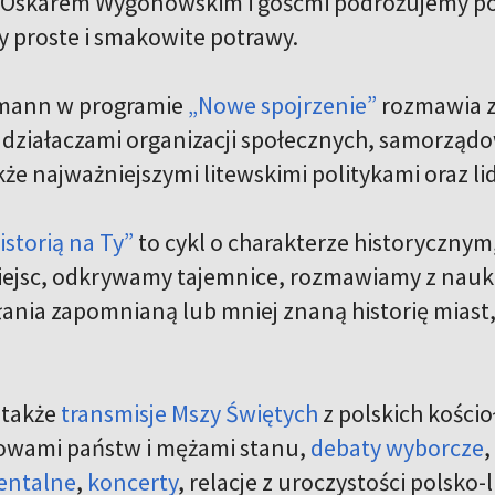
 Oskarem Wygonowskim i gośćmi podróżujemy po
 proste i smakowite potrawy.
mann w programie
„Nowe spojrzenie”
rozmawia z 
, działaczami organizacji społecznych, samorządo
akże najważniejszymi litewskimi politykami oraz li
istorią na Ty”
to cykl o charakterze historyczny
ejsc, odkrywamy tajemnice, rozmawiamy z naukow
ania zapomnianą lub mniej znaną historię miast,
 także
transmisje Mszy Świętych
z polskich kości
owami państw i mężami stanu,
debaty wyborcze
,
entalne
,
koncerty
, relacje z uroczystości polsko-