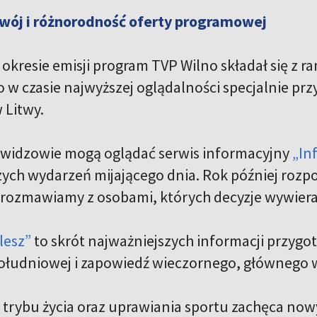
wój i różnorodność oferty programowej
okresie emisji program TVP Wilno składał się z r
w czasie najwyższej oglądalności specjalnie p
 Litwy.
widzowie mogą oglądać serwis informacyjny
„In
szych wydarzeń mijającego dnia. Rok później roz
e rozmawiamy z osobami, których decyzje wywiera
lesz”
to skrót najważniejszych informacji przyg
łudniowej i zapowiedź wieczornego, głównego w
trybu życia oraz uprawiania sportu zachęca no