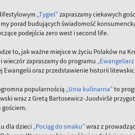
 lifestylowym
„Tygiel”
zapraszamy ciekawych gości
lamy porad budujących świadomość konsumencką,
yczące podejścia zero west i second life.
dze to, jak ważne miejsce w życiu Polaków na K
i wieczór zapraszamy do programu
„Ewangeliarz 
j Ewangelii oraz przedstawienie historii litewskich
 ogromna popularnością
„Unia kulinarna”
to prog
wski wraz z Gretą Bartosewicz-Juodviršė przygo
 gościem.
u dla dzieci
„Pociąg do smaku”
wraz z prowadzą