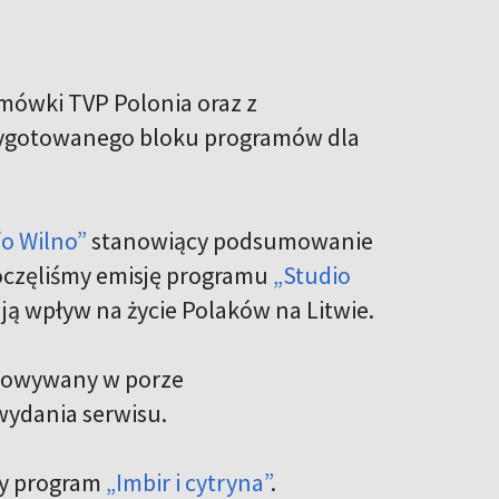
amówki TVP Polonia oraz z
rzygotowanego bloku programów dla
fo Wilno”
stanowiący podsumowanie
poczęliśmy emisję programu
„Studio
ją wpływ na życie Polaków na Litwie.
otowywany w porze
ydania serwisu.
wy program
„Imbir i cytryna”
.