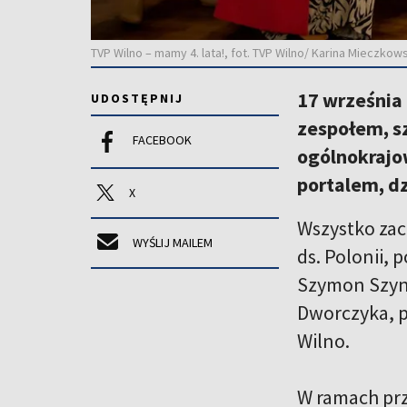
TVP Wilno – mamy 4. lata!, fot. TVP Wilno/ Karina Mieczkow
17 września
UDOSTĘPNIJ
zespołem, s
FACEBOOK
ogólnokrajow
portalem, dz
X
Wszystko zacz
WYŚLIJ MAILEM
ds. Polonii, 
Szymon Szynk
Dworczyka, p
Wilno.
W ramach prz