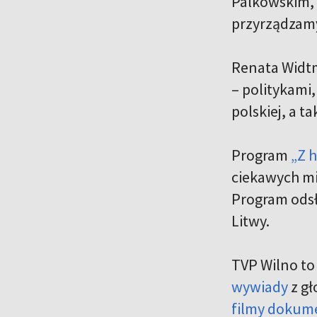
Palkowskim,
przyrządzamy
Renata Widt
– politykami
polskiej, a t
Program
„Z h
ciekawych mi
Program odsł
Litwy.
TVP Wilno to
wywiady
z gł
filmy dokum