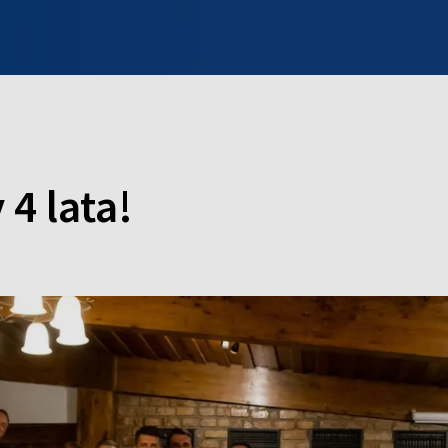
INFO WILNO
WILNO NA DZIEŃ DOBRY
PROGRAMY
ZGŁOŚ
4 lata!