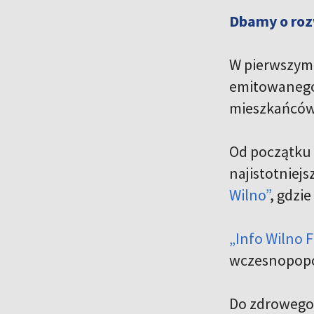
Dbamy o roz
W pierwszym 
emitowanego 
mieszkańców
Od początku 
najistotniej
Wilno”
, gdzi
„Info Wilno F
wczesnopopo
Do zdrowego 