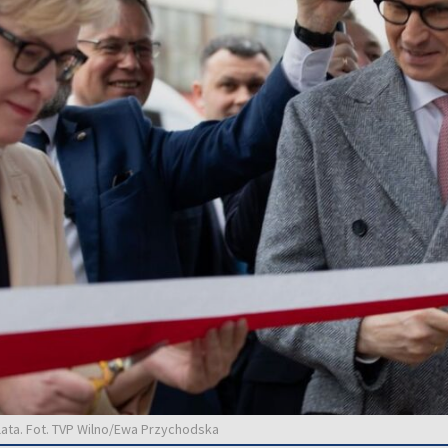
lata. Fot. TVP Wilno/Ewa Przychodska