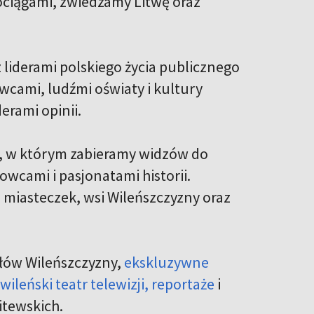
ciągami, zwiedzamy Litwę oraz
liderami polskiego życia publicznego
wcami, ludźmi oświaty i kultury
derami opinii.
m, w którym zabieramy widzów do
cami i pasjonatami historii.
 miasteczek, wsi Wileńszczyzny oraz
ołów Wileńszczyzny,
ekskluzywne
wileński teatr telewizji,
reportaże
i
litewskich.