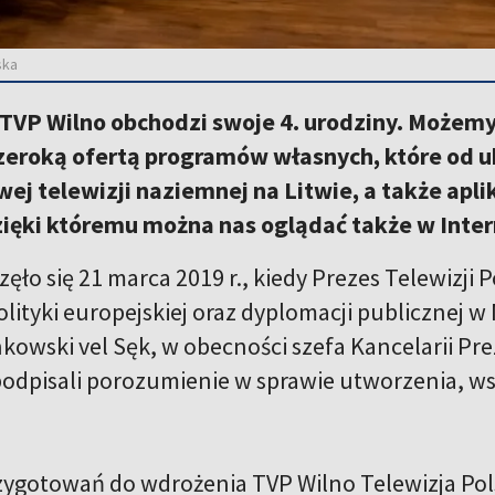
ska
 TVP Wilno obchodzi swoje 4. urodziny. Możemy
zeroką ofertą programów własnych, które od u
ej telewizji naziemnej na Litwie, a także ap
ięki któremu można nas oglądać także w Inter
ęło się 21 marca 2019 r., kiedy Prezes Telewizji P
polityki europejskiej oraz dyplomacji publicznej 
owski vel Sęk, w obecności szefa Kancelarii Pre
odpisali porozumienie w sprawie utworzenia, ws
ygotowań do wdrożenia TVP Wilno Telewizja Pol