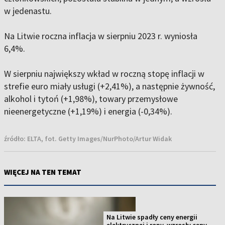
w jedenastu.
Na Litwie roczna inflacja w sierpniu 2023 r. wyniosła
6,4%.
W sierpniu największy wkład w roczną stopę inflacji w
strefie euro miały usługi (+2,41%), a następnie żywność,
alkohol i tytoń (+1,98%), towary przemysłowe
nieenergetyczne (+1,19%) i energia (-0,34%).
źródło:
ELTA, fot. Getty Images/NurPhoto/Artur Widak
WIĘCEJ NA TEN TEMAT
Na Litwie spadły ceny energii