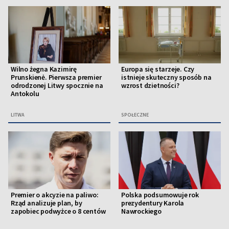
Wilno żegna Kazimirę
Europa się starzeje. Czy
Prunskienė. Pierwsza premier
istnieje skuteczny sposób na
odrodzonej Litwy spocznie na
wzrost dzietności?
Antokolu
LITWA
SPOŁECZNE
Premier o akcyzie na paliwo:
Polska podsumowuje rok
Rząd analizuje plan, by
prezydentury Karola
zapobiec podwyżce o 8 centów
Nawrockiego