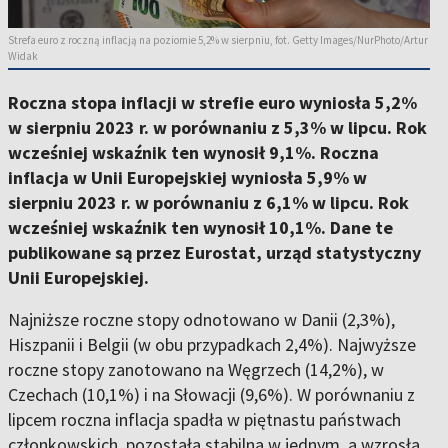
Strefa euro z roczną inflacją na poziomie 5,2% w sierpniu, fot. Getty Images/NurPhoto/Artur
Widak
Roczna stopa inflacji w strefie euro wyniosła 5,2%
w sierpniu 2023 r. w porównaniu z 5,3% w lipcu. Rok
wcześniej wskaźnik ten wynosił 9,1%. Roczna
inflacja w Unii Europejskiej wyniosła 5,9% w
sierpniu 2023 r. w porównaniu z 6,1% w lipcu. Rok
wcześniej wskaźnik ten wynosił 10,1%. Dane te
publikowane są przez Eurostat, urząd statystyczny
Unii Europejskiej.
Najniższe roczne stopy odnotowano w Danii (2,3%),
Hiszpanii i Belgii (w obu przypadkach 2,4%). Najwyższe
roczne stopy zanotowano na Węgrzech (14,2%), w
Czechach (10,1%) i na Słowacji (9,6%). W porównaniu z
lipcem roczna inflacja spadła w piętnastu państwach
członkowskich, pozostała stabilna w jednym, a wzrosła