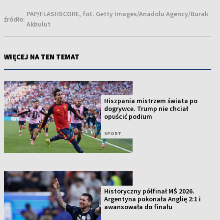
PAP/FLASHSCORE, fot. Getty Images/Anadolu Agency/Burak
źródło:
Akbulut
WIĘCEJ NA TEN TEMAT
Hiszpania mistrzem świata po
dogrywce. Trump nie chciał
opuścić podium
SPORT
Historyczny półfinał MŚ 2026.
Argentyna pokonała Anglię 2:1 i
awansowała do finału