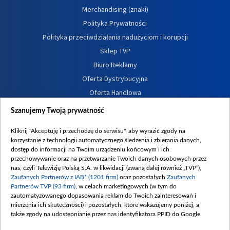
Merchandising (znaki)
Polityka Prywatności
Polityka przeciwdziałania nadużyciom i korupcji
Sklep TVP
Biuro Reklamy
Oferta Dystrybucyjna
Oferta Handlowa
Dostępność
Szanujemy Twoją prywatność
Moje zgody
Kliknij "Akceptuję i przechodzę do serwisu", aby wyrazić zgody na
Procedura zgłoszeń wewnętrznych
korzystanie z technologii automatycznego śledzenia i zbierania danych,
dostęp do informacji na Twoim urządzeniu końcowym i ich
przechowywanie oraz na przetwarzanie Twoich danych osobowych przez
nas, czyli Telewizję Polską S.A. w likwidacji (zwaną dalej również „TVP”),
Zaufanych Partnerów z IAB* (1201 firm)
oraz pozostałych
Zaufanych
Partnerów TVP (93 firm)
, w celach marketingowych (w tym do
zautomatyzowanego dopasowania reklam do Twoich zainteresowań i
mierzenia ich skuteczności) i pozostałych, które wskazujemy poniżej, a
także zgody na udostępnianie przez nas identyfikatora PPID do Google.