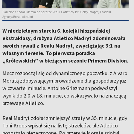
Barcelona nadal liderem po porażce Realu z Atletico, fot. Getty Images/Anadolu
Agency/Burak Akbulut
W niedzielnym starciu 6. kolejki hiszpańskiej
ekstraklasy, drużyna Atletico Madryt zdominowała
swoich rywali z Realu Madryt, zwyciężając 3:1 na
własnym terenie. To pierwsza porażka
„Królewskich” w bieżącym sezonie Primera Division.
Mecz rozpoczął się od dynamicznego początku, z Alvaro
Moratą zdobywającym prowadzenie dla gospodarzy już
w czwartej minucie. Antoine Griezmann podwyższył
wynik do 2:0 w 18. minucie, co wskazywało na znaczącą
przewagę Atletico.
Real Madryt zdołał zmniejszyć straty w 35. minucie, gdy
Toni Kroos wpisał się na listę strzelców, ale Atletico
pozostało niezagrożone. Po przerwie Morata zdobył