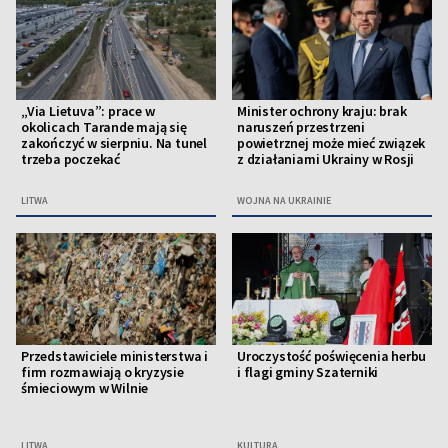
„Via Lietuva”: prace w
Minister ochrony kraju: brak
okolicach Tarande mają się
naruszeń przestrzeni
zakończyć w sierpniu. Na tunel
powietrznej może mieć związek
trzeba poczekać
z działaniami Ukrainy w Rosji
LITWA
WOJNA NA UKRAINIE
Przedstawiciele ministerstwa i
Uroczystość poświęcenia herbu
firm rozmawiają o kryzysie
i flagi gminy Szaterniki
śmieciowym w Wilnie
LITWA
KULTURA