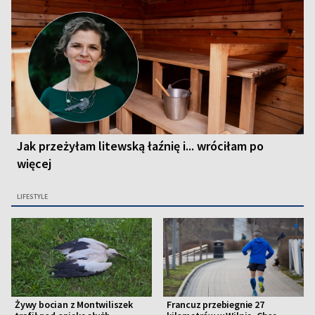
Jak przeżyłam litewską łaźnię i... wróciłam po
więcej
LIFESTYLE
Żywy bocian z Montwiliszek
Francuz przebiegnie 27