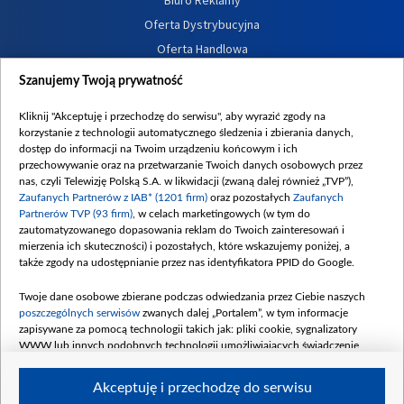
Oferta Dystrybucyjna
Oferta Handlowa
Dostępność
Szanujemy Twoją prywatność
Moje zgody
Kliknij "Akceptuję i przechodzę do serwisu", aby wyrazić zgody na
Procedura zgłoszeń wewnętrznych
korzystanie z technologii automatycznego śledzenia i zbierania danych,
dostęp do informacji na Twoim urządzeniu końcowym i ich
przechowywanie oraz na przetwarzanie Twoich danych osobowych przez
nas, czyli Telewizję Polską S.A. w likwidacji (zwaną dalej również „TVP”),
Zaufanych Partnerów z IAB* (1201 firm)
oraz pozostałych
Zaufanych
Partnerów TVP (93 firm)
, w celach marketingowych (w tym do
zautomatyzowanego dopasowania reklam do Twoich zainteresowań i
mierzenia ich skuteczności) i pozostałych, które wskazujemy poniżej, a
także zgody na udostępnianie przez nas identyfikatora PPID do Google.
Twoje dane osobowe zbierane podczas odwiedzania przez Ciebie naszych
poszczególnych serwisów
zwanych dalej „Portalem”, w tym informacje
zapisywane za pomocą technologii takich jak: pliki cookie, sygnalizatory
WWW lub innych podobnych technologii umożliwiających świadczenie
dopasowanych i bezpiecznych usług, personalizację treści oraz reklam,
udostępnianie funkcji mediów społecznościowych oraz analizowanie ruchu
Akceptuję i przechodzę do serwisu
w Internecie.