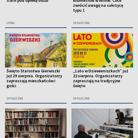
trafił pod opiekę służb
kilometrów w Wilnie. Chce
zwrócić uwagę na cukrzycę
typu 1
LITWA
SPOŁECZNE
Święto Starostwa Gierwiszki
„Lato w Dziewieniszkach” już
już 29 sierpnia. Organizatorzy
22 sierpnia. Organizatorzy
zapraszają mieszkańców i
zapraszają na tradycyjne
gości
święto
SPOŁECZNE
SPOŁECZNE