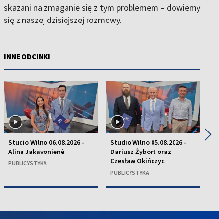
skazani na zmaganie się z tym problemem – dowiemy
się z naszej dzisiejszej rozmowy.
INNE ODCINKI
◀
▶
Studio Wilno 06.08.2026 -
Studio Wilno 05.08.2026 -
St
Alina Jakavonienė
Dariusz Żybort oraz
K
Czesław Okińczyc
H
PUBLICYSTYKA
PUBLICYSTYKA
P