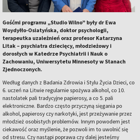
Gośćmi programu „Studio Wilno” były dr Ewa
Woydyłło-Osiatyńska, doktor psychologii,
terapeutka uzależnień oraz profesor Katarzyna
Litak – psychiatra dziecięcy, młodzieżowy i
dorosłych w Katedrze Psychiatrii i Nauk o
Zachowaniu, Uniwersytetu Minnesoty w Stanach
Zjednoczonych.
Według danych z Badania Zdrowia i Stylu Życia Dzieci, co
6. uczeń na Litwie regularnie spożywa alkohol, co 10.
nastolatek pali tradycyjne papierosy, a co 5. pali
elektroniczne. Bardzo często przyczyną sięgania po
alkohol, papierosy czy narkotyki, jest przeżywanie przez
młodzież osobistych problemów. Innym powodem jest
ciekawość oraz myślenie, że pozwoli im to uwolnić się
od stresu. Czy nastąpi poprawa czy dalej jesteśmy