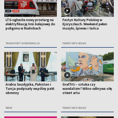
LTG ogłosiła nowy przetarg na
Festyn Kultury Polskiej w
elektryfikację linii kolejowej do
Ejszyszkach. Weekend pełen
poligonu w Rudnikach
muzyki, śpiewu i tańca
TRANSPORT I KOMUNIKACJA
TEMATY INFO WILNO
Arabia Saudyjska, Pakistan i
Graffiti – sztuka czy
Turcja podpisały wspólny pakt
wandalizm? Wilno odkrywa siłę
obronny
street artu
ŚWIAT
TEMATY INFO WILNO