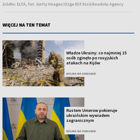
źródło:
ELTA, fot. Getty Images/Ozge Elif Kizil/Anadolu Agency
WIĘCEJ NA TEN TEMAT
Władze Ukrainy: co najmniej 15
osób zginęło po rosyjskich
atakach na Kijów
WOJNA NA UKRAINIE
Rustem Umerow pokieruje
ukraińskim wywiadem
zagranicznym
WOJNA NA UKRAINIE