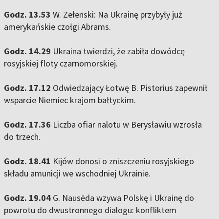
Godz. 13.53
W. Zełenski: Na Ukrainę przybyły już
amerykańskie czołgi Abrams.
Godz. 14.29
Ukraina twierdzi, że zabiła dowódcę
rosyjskiej floty czarnomorskiej.
Godz. 17.12
Odwiedzający Łotwę B. Pistorius zapewnił
wsparcie Niemiec krajom bałtyckim.
Godz. 17.36
Liczba ofiar nalotu w Berysławiu wzrosła
do trzech.
Godz. 18.41
Kijów donosi o zniszczeniu rosyjskiego
składu amunicji we wschodniej Ukrainie.
Godz. 19.04
G. Nausėda wzywa Polskę i Ukrainę do
powrotu do dwustronnego dialogu: konfliktem