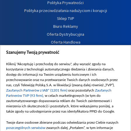
Polityka Prywatności
Polityka przeciwdziałania nadużyciom i korupcji
Sklep TVP
Biuro Reklamy
Oferta Dystrybucyjna
Oferta Handlowa
Dostępność
Szanujemy Twoją prywatność
Moje zgody
Kliknij "Akceptuję i przechodzę do serwisu", aby wyrazić zgody na
Procedura zgłoszeń wewnętrznych
korzystanie z technologii automatycznego śledzenia i zbierania danych,
dostęp do informacji na Twoim urządzeniu końcowym i ich
przechowywanie oraz na przetwarzanie Twoich danych osobowych przez
nas, czyli Telewizję Polską S.A. w likwidacji (zwaną dalej również „TVP”),
Zaufanych Partnerów z IAB* (1201 firm)
oraz pozostałych
Zaufanych
Partnerów TVP (93 firm)
, w celach marketingowych (w tym do
zautomatyzowanego dopasowania reklam do Twoich zainteresowań i
mierzenia ich skuteczności) i pozostałych, które wskazujemy poniżej, a
także zgody na udostępnianie przez nas identyfikatora PPID do Google.
Twoje dane osobowe zbierane podczas odwiedzania przez Ciebie naszych
poszczególnych serwisów
zwanych dalej „Portalem”, w tym informacje