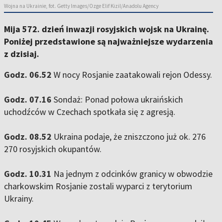
Wojna na Ukrainie, fot. Getty Images/Ozge Elif Kizil/Anadolu Agency
Mija 572. dzień inwazji rosyjskich wojsk na Ukrainę.
Poniżej przedstawione są najważniejsze wydarzenia
z dzisiaj.
Godz. 06.52
W nocy Rosjanie zaatakowali rejon Odessy.
Godz. 07.16
Sondaż: Ponad połowa ukraińskich
uchodźców w Czechach spotkała się z agresją.
Godz. 08.52
Ukraina podaje, że zniszczono już ok. 276
270 rosyjskich okupantów.
Godz. 10.31
Na jednym z odcinków granicy w obwodzie
charkowskim Rosjanie zostali wyparci z terytorium
Ukrainy.