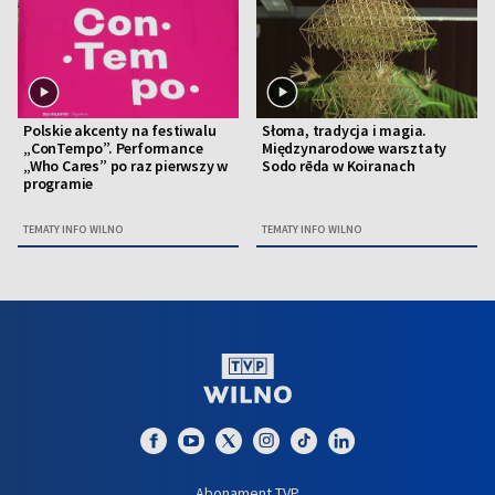
Polskie akcenty na festiwalu
Słoma, tradycja i magia.
„ConTempo”. Performance
Międzynarodowe warsztaty
„Who Cares” po raz pierwszy w
Sodo rēda w Koiranach
programie
TEMATY INFO WILNO
TEMATY INFO WILNO
Abonament TVP