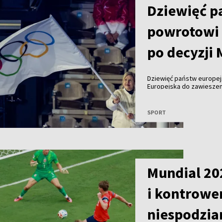
Dziewięć p
powrotowi 
po decyzji
Dziewięć państw europej
Europejską do zawiesze
organizacji sportowych, 
sportowców do udziału 
SPORT
Mundial 20
i kontrower
niespodzia