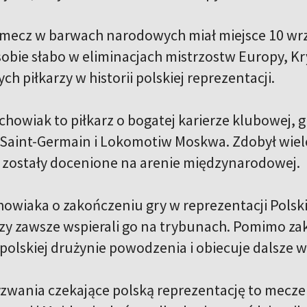
 mecz w barwach narodowych miał miejsce 10 wrz
 sobie słabo w eliminacjach mistrzostw Europy, 
ch piłkarzy w historii polskiej reprezentacji.
howiak to piłkarz o bogatej karierze klubowej, gr
is Saint-Germain i Lokomotiw Moskwa. Zdobył wiel
 zostały docenione na arenie międzynarodowej.
howiaka o zakończeniu gry w reprezentacji Polsk
rzy zawsze wspierali go na trybunach. Pomimo za
 polskiej drużynie powodzenia i obiecuje dalsze w
yzwania czekające polską reprezentację to mecze