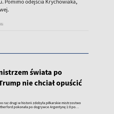
u. Pomimo odejścia Krychowiaka,
wej.
li
mistrzem świata po
Trump nie chciał opuścić
o raz drugi w historii zdobyła piłkarskie mistrzostwo
Rutherford pokonała po dogrywce Argentynę 1:0 po
eremonię wręczenia trofeum przyćmiło jednak