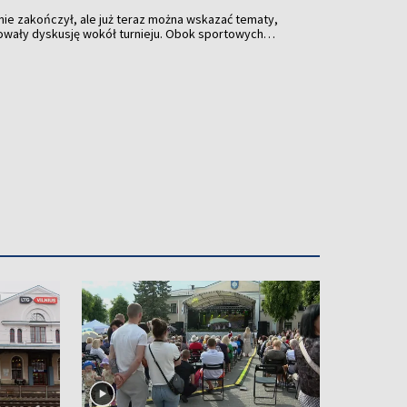
 nie zakończył, ale już teraz można wskazać tematy,
owały dyskusję wokół turnieju. Obok sportowych
rganizacji mistrzostw, decyzjach sędziowskich,
prowadzonych przez FIFA oraz niespodziewanych