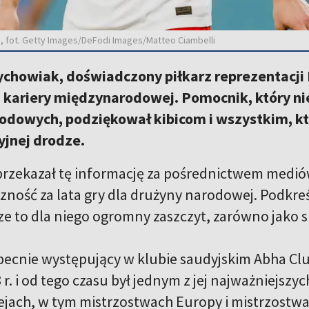
j, fot. Getty Images/DeFodi Images/Matteo Ciambelli
chowiak, doświadczony piłkarz reprezentacji P
 kariery międzynarodowej. Pomocnik, który n
dowych, podziękował kibicom i wszystkim, któ
yjnej drodze.
rzekazał tę informację za pośrednictwem mediów
zność za lata gry dla drużyny narodowej. Podkreś
ze to dla niego ogromny zaszczyt, zarówno jako s
ecnie występujący w klubie saudyjskim Abha Clu
 r. i od tego czasu był jednym z jej najważniejsz
ejach, w tym mistrzostwach Europy i mistrzostwa