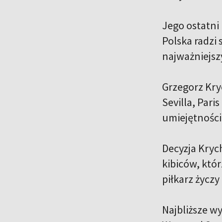
Jego ostatni
Polska radzi
najważniejszy
Grzegorz Kryc
Sevilla, Par
umiejętności
Decyzja Kryc
kibiców, któ
piłkarz życzy
Najbliższe w