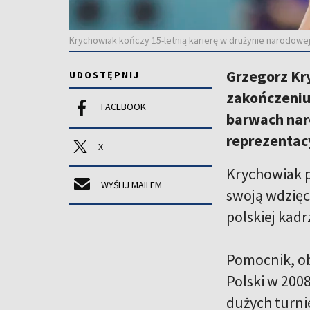
Krychowiak kończy 15-letnią karierę w drużynie narodowe
Grzegorz Kry
UDOSTĘPNIJ
zakończeniu
FACEBOOK
barwach naro
reprezentac
X
Krychowiak p
WYŚLIJ MAILEM
swoją wdzięc
polskiej kadr
Pomocnik, ob
Polski w 2008
dużych turni