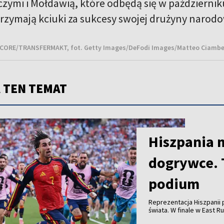
ymi i Mołdawią, które odbędą się w październik
trzymają kciuki za sukcesy swojej drużyny narodo
CORE/TRANSFERMAKT, fot. Getty Images/DeFodi Images/Matteo Ciambel
 TEN TEMAT
Hiszpania 
dogrywce. 
podium
Reprezentacja Hiszpanii p
świata. W finale w East 
golu Ferrana Torresa. C