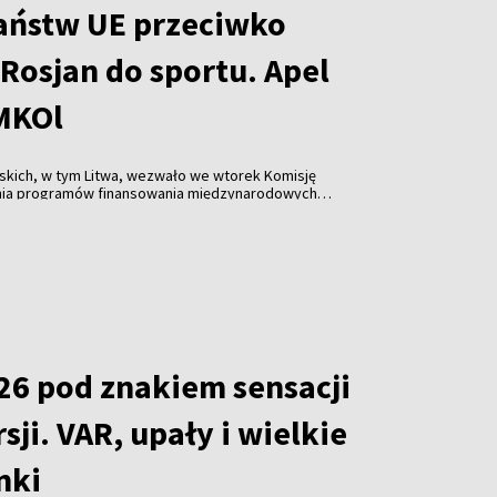
aństw UE przeciwko
Rosjan do sportu. Apel
 MKOl
skich, w tym Litwa, wezwało we wtorek Komisję
nia programów finansowania międzynarodowych
które dopuszczają rosyjskich i białoruskich
w zawodach.
26 pod znakiem sensacji
sji. VAR, upały i wielkie
nki