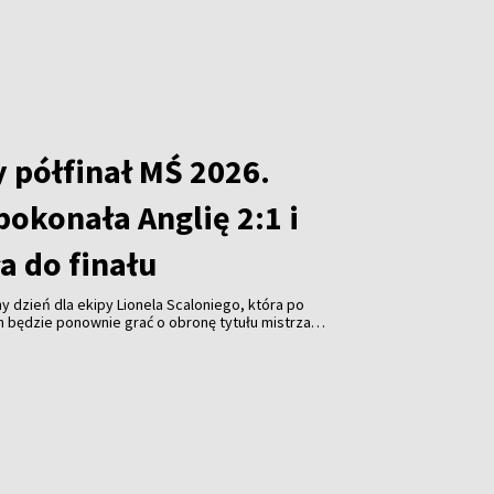
SA Donalda Trumpa, który – podobnie jak przed
ubowych Mistrzostw Świata – nie chciał opuścić
 półfinał MŚ 2026.
okonała Anglię 2:1 i
 do finału
y dzień dla ekipy Lionela Scaloniego, która po
h będzie ponownie grać o obronę tytułu mistrza
ński portal Pagina12. Argentyna pokonała Anglię 2:1 w
trzostw świata, który został rozegrany w Atlancie, co
nale. Zagra w nim w niedzielę z Hiszpanią. Dzień
a zmierzą się w meczu o trzecie miejsce.