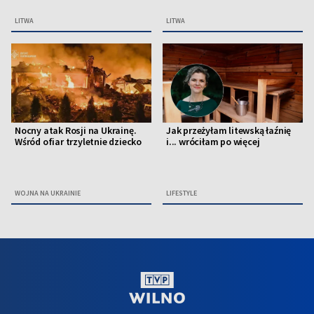
LITWA
LITWA
Nocny atak Rosji na Ukrainę.
Jak przeżyłam litewską łaźnię
Wśród ofiar trzyletnie dziecko
i... wróciłam po więcej
WOJNA NA UKRAINIE
LIFESTYLE