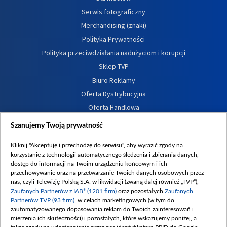
Serwis fotograficzny
Merchandising (znaki)
Polityka Prywatności
Polityka przeciwdziałania nadużyciom i korupcji
Sklep TVP
Biuro Reklamy
Oferta Dystrybucyjna
Oferta Handlowa
Dostępność
Szanujemy Twoją prywatność
Moje zgody
Kliknij "Akceptuję i przechodzę do serwisu", aby wyrazić zgody na
Procedura zgłoszeń wewnętrznych
korzystanie z technologii automatycznego śledzenia i zbierania danych,
dostęp do informacji na Twoim urządzeniu końcowym i ich
przechowywanie oraz na przetwarzanie Twoich danych osobowych przez
nas, czyli Telewizję Polską S.A. w likwidacji (zwaną dalej również „TVP”),
Zaufanych Partnerów z IAB* (1201 firm)
oraz pozostałych
Zaufanych
Partnerów TVP (93 firm)
, w celach marketingowych (w tym do
zautomatyzowanego dopasowania reklam do Twoich zainteresowań i
mierzenia ich skuteczności) i pozostałych, które wskazujemy poniżej, a