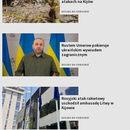
atakach na Kijów
WOJNA NA UKRAINIE
Rustem Umerow pokieruje
ukraińskim wywiadem
zagranicznym
WOJNA NA UKRAINIE
Rosyjski atak rakietowy
uszkodził ambasadę Litwy w
Kijowie
WOJNA NA UKRAINIE