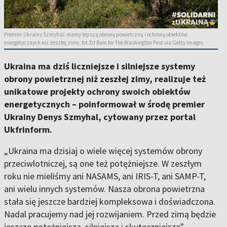
Premier Ukrainy Szmyhal: mamy lepszą obronę powietrzną i ochronę obiektów
energetycznych niż zeszłej zimy, fot.Ed Ram for The Washington Post via Getty Images
Ukraina ma dziś liczniejsze i silniejsze systemy
obrony powietrznej niż zeszłej zimy, realizuje też
unikatowe projekty ochrony swoich obiektów
energetycznych – poinformował w środę premier
Ukrainy Denys Szmyhal, cytowany przez portal
Ukfrinform.
„Ukraina ma dzisiaj o wiele więcej systemów obrony
przeciwlotniczej, są one też potężniejsze. W zeszłym
roku nie mieliśmy ani NASAMS, ani IRIS-T, ani SAMP-T,
ani wielu innych systemów. Nasza obrona powietrzna
stała się jeszcze bardziej kompleksowa i doświadczona.
Nadal pracujemy nad jej rozwijaniem. Przed zimą będzie
jeszcze potężniejsza, silniejsza i skuteczniejsza" –