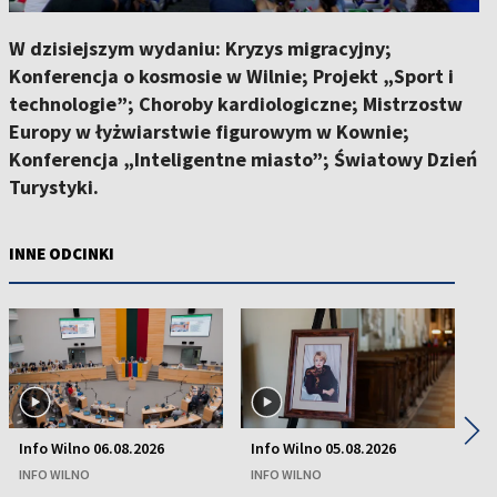
W dzisiejszym wydaniu: Kryzys migracyjny;
Konferencja o kosmosie w Wilnie; Projekt „Sport i
technologie”; Choroby kardiologiczne; Mistrzostw
Europy w łyżwiarstwie figurowym w Kownie;
Konferencja „Inteligentne miasto”; Światowy Dzień
Turystyki.
INNE ODCINKI
◀
▶
Info Wilno 06.08.2026
Info Wilno 05.08.2026
In
INFO WILNO
INFO WILNO
IN