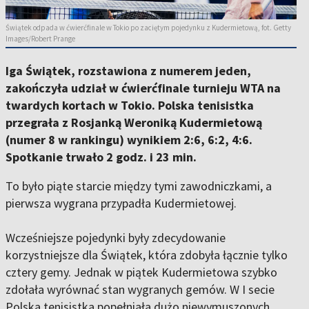
Świątek odpada w ćwierćfinale w Tokio po zaciętym pojedynku z Kudermietową, fot. Getty
Images/Robert Prange
Iga Świątek, rozstawiona z numerem jeden,
zakończyła udział w ćwierćfinale turnieju WTA na
twardych kortach w Tokio. Polska tenisistka
przegrała z Rosjanką Weroniką Kudermietową
(numer 8 w rankingu) wynikiem 2:6, 6:2, 4:6.
Spotkanie trwało 2 godz. i 23 min.
To było piąte starcie między tymi zawodniczkami, a
pierwsza wygrana przypadła Kudermietowej.
Wcześniejsze pojedynki były zdecydowanie
korzystniejsze dla Świątek, która zdobyła łącznie tylko
cztery gemy. Jednak w piątek Kudermietowa szybko
zdołała wyrównać stan wygranych gemów. W I secie
Polska tenisistka popełniała dużo niewymuszonych