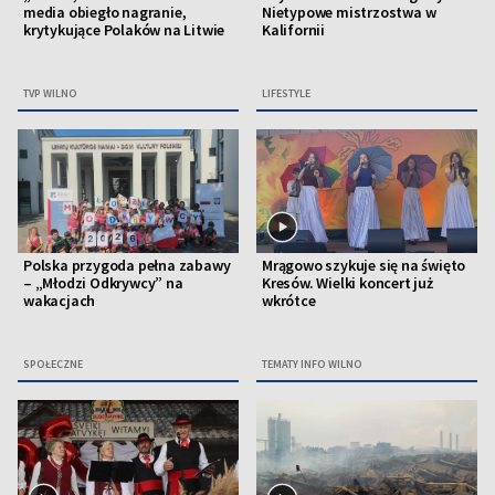
media obiegło nagranie,
Nietypowe mistrzostwa w
krytykujące Polaków na Litwie
Kalifornii
TVP WILNO
LIFESTYLE
Polska przygoda pełna zabawy
Mrągowo szykuje się na święto
– „Młodzi Odkrywcy” na
Kresów. Wielki koncert już
wakacjach
wkrótce
SPOŁECZNE
TEMATY INFO WILNO