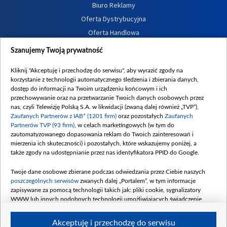
Biuro Reklamy
Oferta Dystrybucyjna
Oferta Handlowa
Dostępność
Szanujemy Twoją prywatność
Moje zgody
Kliknij "Akceptuję i przechodzę do serwisu", aby wyrazić zgody na
Procedura zgłoszeń wewnętrznych
korzystanie z technologii automatycznego śledzenia i zbierania danych,
dostęp do informacji na Twoim urządzeniu końcowym i ich
przechowywanie oraz na przetwarzanie Twoich danych osobowych przez
nas, czyli Telewizję Polską S.A. w likwidacji (zwaną dalej również „TVP”),
Zaufanych Partnerów z IAB* (1201 firm)
oraz pozostałych
Zaufanych
Partnerów TVP (93 firm)
, w celach marketingowych (w tym do
zautomatyzowanego dopasowania reklam do Twoich zainteresowań i
mierzenia ich skuteczności) i pozostałych, które wskazujemy poniżej, a
także zgody na udostępnianie przez nas identyfikatora PPID do Google.
Twoje dane osobowe zbierane podczas odwiedzania przez Ciebie naszych
poszczególnych serwisów
zwanych dalej „Portalem”, w tym informacje
zapisywane za pomocą technologii takich jak: pliki cookie, sygnalizatory
WWW lub innych podobnych technologii umożliwiających świadczenie
dopasowanych i bezpiecznych usług, personalizację treści oraz reklam,
udostępnianie funkcji mediów społecznościowych oraz analizowanie ruchu
Akceptuję i przechodzę do serwisu
w Internecie.