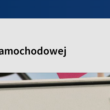
INFO WILNO
WILNO NA DZIEŃ DOBRY
PROGRAMY
ZGŁOŚ
 samochodowej