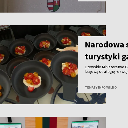
Narodowa s
turystyki 
Litewskie Ministerstwo G
krajową strategię rozwo
do końca tego roku we w
innymi partnerami. Celem
gałęzi litewskiej turysty
TEMATY INFO WILNO
granicą.