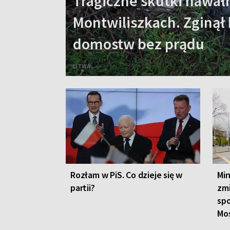
Tragiczne skutki nawał
Montwiliszkach. Zginął 
domostw bez prądu
LITWA
Rozłam w PiS. Co dzieje się w
Min
partii?
zm
sp
Mo