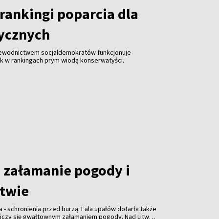
rankingi poparcia dla
tycznych
zewodnictwem socjaldemokratów funkcjonuje
ak w rankingach prym wiodą konserwatyści.
załamanie pogody i
itwie
a - schronienia przed burzą. Fala upałów dotarła także
ończy się gwałtownym załamaniem pogody. Nad Litwą