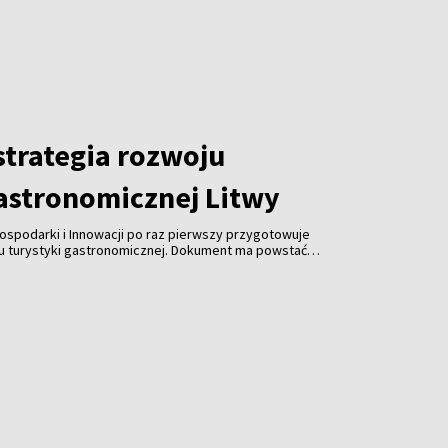
trategia rozwoju
gastronomicznej Litwy
ospodarki i Innowacji po raz pierwszy przygotowuje
ju turystyki gastronomicznej. Dokument ma powstać
spółpracy z branżą gastronomiczną, turystyczną i
 jest uczynienie gastronomii jedną z najważniejszych
ki, zwiększenie jej konkurencyjności i promocja kraju za