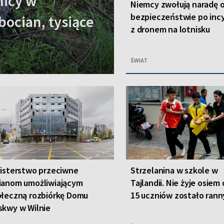
nicy w
Niemcy zwołują naradę 
bezpieczeństwie po inc
bocian, tysiące
z dronem na lotnisku
ŚWIAT
isterstwo przeciwne
Strzelanina w szkole w
ianom umożliwiającym
Tajlandii. Nie żyje osiem
ołeczną rozbiórkę Domu
15 uczniów zostało ran
skwy w Wilnie