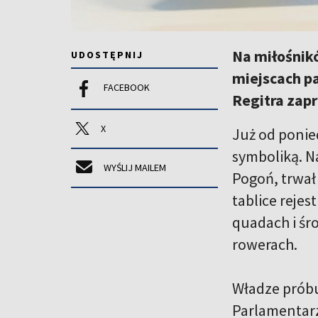
Na miłośnik
UDOSTĘPNIJ
miejscach pa
FACEBOOK
Regitra zapr
X
Już od ponie
symboliką. N
WYŚLIJ MAILEM
Pogoń, trwał 
tablice reje
quadach i śr
rowerach.
Władze próbu
Parlamentarz