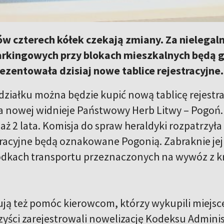
ów czterech kółek czekają zmiany. Za nielega
rkingowych przy blokach mieszkalnych będą gr
ezentowała dzisiaj nowe tablice rejestracyjne.
działku można będzie kupić nową tablicę rejestra
a nowej widnieje Państwowy Herb Litwy – Pogoń. 
aż 2 lata. Komisja do spraw heraldyki rozpatrzył
stracyjne będą oznakowane Pogonią. Zabraknie j
odkach transportu przeznaczonych na wywóz z kra
ją też pomóc kierowcom, którzy wykupili miejsc
yści zarejestrowali nowelizację Kodeksu Adminis