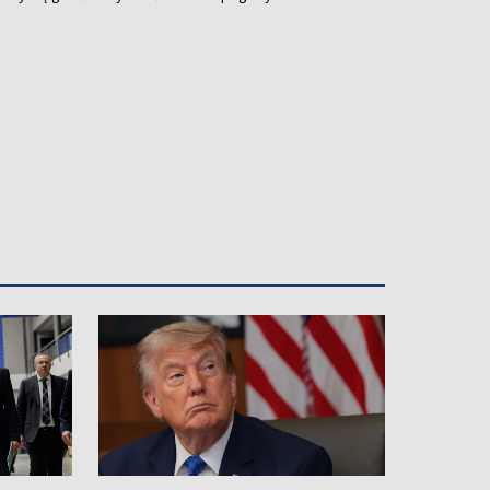
ulewami, gradem i porywistym wiatrem.