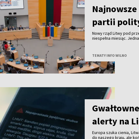
Najnowsze 
partii poli
Nowy rząd Litwy pod pr
niespełna miesiąc. Jedn
TEMATY INFO WILNO
Gwałtowne 
alerty na L
Europa szuka cienia, Litw
do naszego kraju, ale k