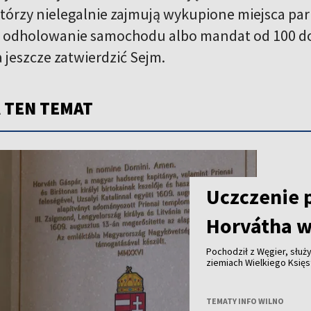
tórzy nielegalnie zajmują wykupione miejsca pa
e odholowanie samochodu albo mandat od 100 do 
jeszcze zatwierdzić Sejm.
 TEN TEMAT
Uczczenie 
Horvátha w
Pochodził z Węgier, służy
ziemiach Wielkiego Księstwa Lite
królewskich dóbr - ponad cztery stu
jego historię przypomina tablica od
Polski i Węgier.
TEMATY INFO WILNO