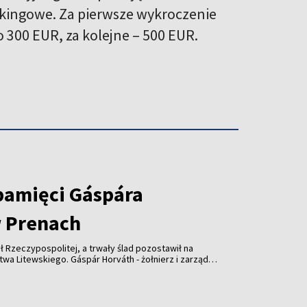
rkingowe. Za pierwsze wykroczenie
300 EUR, za kolejne – 500 EUR.
pamięci Gáspára
 Prenach
ł Rzeczypospolitej, a trwały ślad pozostawił na
wskiego. Gáspár Horváth - żołnierz i zarządca
lecia temu wsparł kościół w Prenach. Dziś
słonięta z udziałem przedstawicieli Litwy,