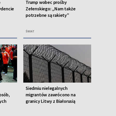
o
Trump wobec prośby
ydencie
Zełenskiego: „Nam także
potrzebne są rakiety”
ŚWIAT
Siedmiu nielegalnych
 osób,
migrantów zawrócono na
nych
granicy Litwy z Białorusią