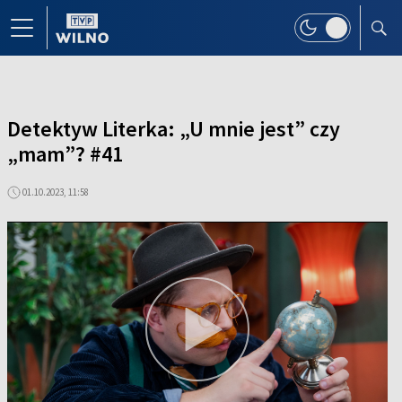
Detektyw Literka: „U mnie jest” czy
„mam”? #41
01.10.2023, 11:58