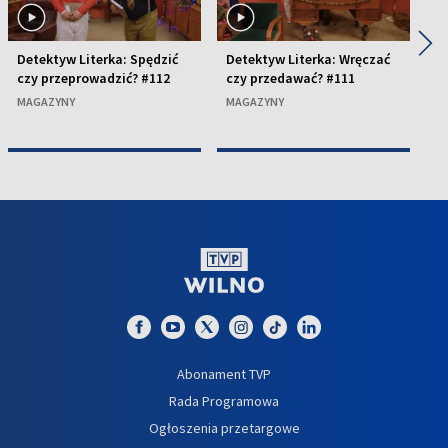
◀
▶
Detektyw Literka: Spędzić
Detektyw Literka: Wręczać
De
czy przeprowadzić? #112
czy przedawać? #111
cz
MAGAZYNY
MAGAZYNY
M
Abonament TVP
Rada Programowa
Ogłoszenia przetargowe