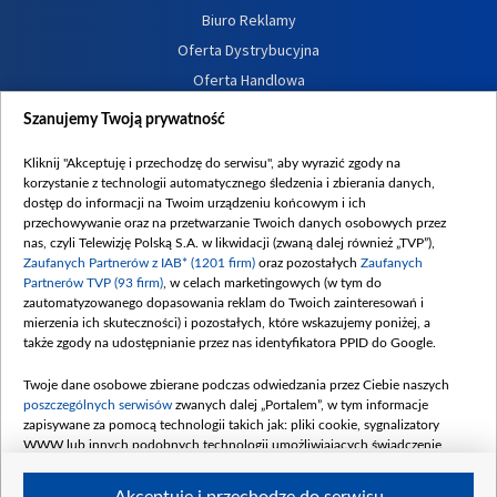
Biuro Reklamy
Oferta Dystrybucyjna
Oferta Handlowa
Dostępność
Szanujemy Twoją prywatność
Moje zgody
Kliknij "Akceptuję i przechodzę do serwisu", aby wyrazić zgody na
Procedura zgłoszeń wewnętrznych
korzystanie z technologii automatycznego śledzenia i zbierania danych,
dostęp do informacji na Twoim urządzeniu końcowym i ich
przechowywanie oraz na przetwarzanie Twoich danych osobowych przez
nas, czyli Telewizję Polską S.A. w likwidacji (zwaną dalej również „TVP”),
Zaufanych Partnerów z IAB* (1201 firm)
oraz pozostałych
Zaufanych
Partnerów TVP (93 firm)
, w celach marketingowych (w tym do
zautomatyzowanego dopasowania reklam do Twoich zainteresowań i
mierzenia ich skuteczności) i pozostałych, które wskazujemy poniżej, a
także zgody na udostępnianie przez nas identyfikatora PPID do Google.
Twoje dane osobowe zbierane podczas odwiedzania przez Ciebie naszych
poszczególnych serwisów
zwanych dalej „Portalem”, w tym informacje
zapisywane za pomocą technologii takich jak: pliki cookie, sygnalizatory
WWW lub innych podobnych technologii umożliwiających świadczenie
dopasowanych i bezpiecznych usług, personalizację treści oraz reklam,
udostępnianie funkcji mediów społecznościowych oraz analizowanie ruchu