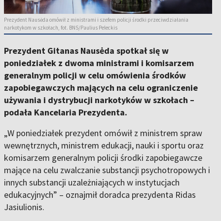
Prezydent Nausėda omówił z ministrami i szefem policji środki przeciwdziałania
narkotykom w szkołach, fot. BNS/Paulius Peleckis
Prezydent Gitanas Nausėda spotkał się w
poniedziałek z dwoma ministrami i komisarzem
generalnym policji w celu omówienia środków
zapobiegawczych mających na celu ograniczenie
używania i dystrybucji narkotyków w szkołach –
podała Kancelaria Prezydenta.
„W poniedziałek prezydent omówił z ministrem spraw
wewnętrznych, ministrem edukacji, nauki i sportu oraz
komisarzem generalnym policji środki zapobiegawcze
mające na celu zwalczanie substancji psychotropowych i
innych substancji uzależniających w instytucjach
edukacyjnych” – oznajmił doradca prezydenta Ridas
Jasiulionis.