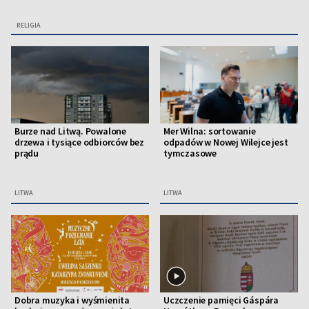
RELIGIA
Burze nad Litwą. Powalone
Mer Wilna: sortowanie
drzewa i tysiące odbiorców bez
odpadów w Nowej Wilejce jest
prądu
tymczasowe
LITWA
LITWA
Dobra muzyka i wyśmienita
Uczczenie pamięci Gáspára