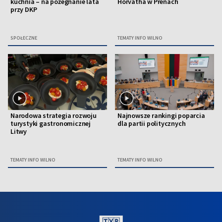
kuchnia – na pożegnanie lata
Horvátha w Prenach
przy DKP
SPOŁECZNE
TEMATY INFO WILNO
Narodowa strategia rozwoju
Najnowsze rankingi poparcia
turystyki gastronomicznej
dla partii politycznych
Litwy
TEMATY INFO WILNO
TEMATY INFO WILNO