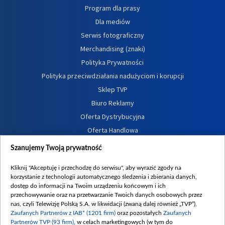
Program dla prasy
Dla mediów
Serwis fotograficzny
Merchandising (znaki)
Polityka Prywatności
Polityka przeciwdziałania nadużyciom i korupcji
Sklep TVP
Biuro Reklamy
Oferta Dystrybucyjna
Oferta Handlowa
Dostępność
Szanujemy Twoją prywatność
Moje zgody
Kliknij "Akceptuję i przechodzę do serwisu", aby wyrazić zgody na
Procedura zgłoszeń wewnętrznych
korzystanie z technologii automatycznego śledzenia i zbierania danych,
dostęp do informacji na Twoim urządzeniu końcowym i ich
przechowywanie oraz na przetwarzanie Twoich danych osobowych przez
nas, czyli Telewizję Polską S.A. w likwidacji (zwaną dalej również „TVP”),
Zaufanych Partnerów z IAB* (1201 firm)
oraz pozostałych
Zaufanych
Partnerów TVP (93 firm)
, w celach marketingowych (w tym do