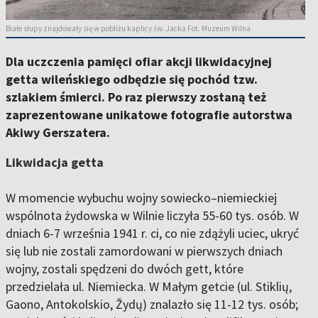
Białe słupy znajdowały się w pobliżu kaplicy św. Jacka Fot. Muzeum Wilna
Dla uczczenia pamięci ofiar akcji likwidacyjnej
getta wileńskiego odbędzie się pochód tzw.
szlakiem śmierci. Po raz pierwszy zostaną też
zaprezentowane unikatowe fotografie autorstwa
Akiwy Gerszatera.
Likwidacja getta
W momencie wybuchu wojny sowiecko–niemieckiej
wspólnota żydowska w Wilnie liczyła 55-60 tys. osób. W
dniach 6-7 września 1941 r. ci, co nie zdążyli uciec, ukryć
się lub nie zostali zamordowani w pierwszych dniach
wojny, zostali spędzeni do dwóch gett, które
przedzielała ul. Niemiecka. W Małym getcie (ul. Stiklių,
Gaono, Antokolskio, Žydų) znalazło się 11-12 tys. osób;