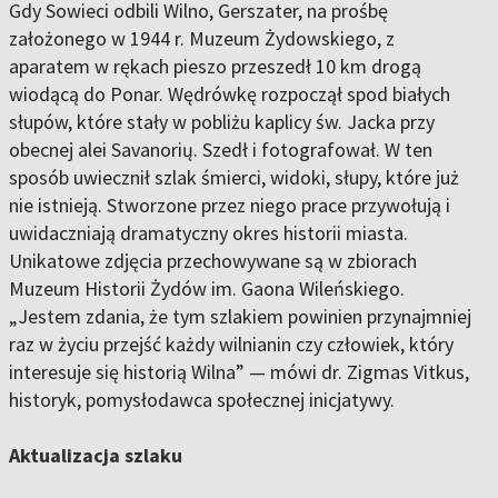
Gdy Sowieci odbili Wilno, Gerszater, na prośbę
założonego w 1944 r. Muzeum Żydowskiego, z
aparatem w rękach pieszo przeszedł 10 km drogą
wiodącą do Ponar. Wędrówkę rozpoczął spod białych
słupów, które stały w pobliżu kaplicy św. Jacka przy
obecnej alei Savanorių. Szedł i fotografował. W ten
sposób uwiecznił szlak śmierci, widoki, słupy, które już
nie istnieją. Stworzone przez niego prace przywołują i
uwidaczniają dramatyczny okres historii miasta.
Unikatowe zdjęcia przechowywane są w zbiorach
Muzeum Historii Żydów im. Gaona Wileńskiego.
„Jestem zdania, że tym szlakiem powinien przynajmniej
raz w życiu przejść każdy wilnianin czy człowiek, który
interesuje się historią Wilna” — mówi dr. Zigmas Vitkus,
historyk, pomysłodawca społecznej inicjatywy.
Aktualizacja szlaku