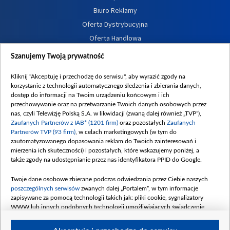
Biuro Reklamy
Oferta Dystrybucyjna
Oferta Handlowa
Dostępność
Szanujemy Twoją prywatność
Moje zgody
Kliknij "Akceptuję i przechodzę do serwisu", aby wyrazić zgody na
Procedura zgłoszeń wewnętrznych
korzystanie z technologii automatycznego śledzenia i zbierania danych,
dostęp do informacji na Twoim urządzeniu końcowym i ich
przechowywanie oraz na przetwarzanie Twoich danych osobowych przez
nas, czyli Telewizję Polską S.A. w likwidacji (zwaną dalej również „TVP”),
Zaufanych Partnerów z IAB* (1201 firm)
oraz pozostałych
Zaufanych
Partnerów TVP (93 firm)
, w celach marketingowych (w tym do
zautomatyzowanego dopasowania reklam do Twoich zainteresowań i
mierzenia ich skuteczności) i pozostałych, które wskazujemy poniżej, a
także zgody na udostępnianie przez nas identyfikatora PPID do Google.
Twoje dane osobowe zbierane podczas odwiedzania przez Ciebie naszych
poszczególnych serwisów
zwanych dalej „Portalem”, w tym informacje
zapisywane za pomocą technologii takich jak: pliki cookie, sygnalizatory
WWW lub innych podobnych technologii umożliwiających świadczenie
dopasowanych i bezpiecznych usług, personalizację treści oraz reklam,
udostępnianie funkcji mediów społecznościowych oraz analizowanie ruchu