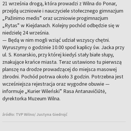
21 września drogą, która prowadzi z Wilna do Ponar,
przejdą uczniowie i nauczyciele stołecznego gimnazjum
„Pažinimo medis” oraz uczniowie progimnazjum
„Rytas” w Kiejdanach. Kolejny pochód odbędzie się w
niedzielę 24 września.
— Będą w nim mogli wziąć udział wszyscy chętni.
Wyruszymy o godzinie 10.00 spod kaplicy św. Jacka przy
ul. S. Konarskio, przy której kiedyś stały białe słupy,
znakujące krańce miasta. Teraz ustawiono tu pierwszą
planszę na drodze prowadzącej do miejsca masowej
zbrodni. Pochód potrwa około 3 godzin. Potrzebna jest
wcześniejsza rejestracja oraz wygodne obuwie —
informuje „Kurier Wileński” Rasa Antanavičiūtė,
dyrektorka Muzeum Wilna.
źródło:
TVP Wilno/ Justyna Giedrojć