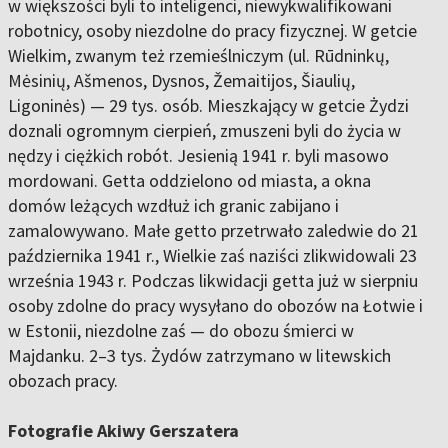
w większości byli to inteligenci, niewykwalifikowani
robotnicy, osoby niezdolne do pracy fizycznej. W getcie
Wielkim, zwanym też rzemieślniczym (ul. Rūdninkų,
Mėsinių, Ašmenos, Dysnos, Žemaitijos, Šiaulių,
Ligoninės) — 29 tys. osób. Mieszkający w getcie Żydzi
doznali ogromnym cierpień, zmuszeni byli do życia w
nędzy i ciężkich robót. Jesienią 1941 r. byli masowo
mordowani. Getta oddzielono od miasta, a okna
domów leżących wzdłuż ich granic zabijano i
zamalowywano. Małe getto przetrwało zaledwie do 21
października 1941 r., Wielkie zaś naziści zlikwidowali 23
września 1943 r. Podczas likwidacji getta już w sierpniu
osoby zdolne do pracy wysyłano do obozów na Łotwie i
w Estonii, niezdolne zaś — do obozu śmierci w
Majdanku. 2–3 tys. Żydów zatrzymano w litewskich
obozach pracy.
Fotografie Akiwy Gerszatera