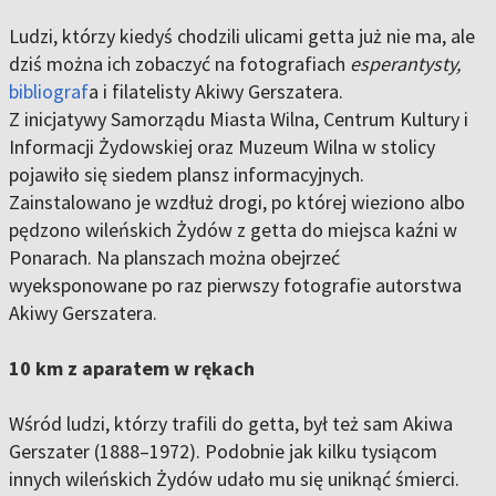
Ludzi, którzy kiedyś chodzili ulicami getta już nie ma, ale
dziś można ich zobaczyć na fotografiach
esperantysty,
bibliograf
a i filatelisty Akiwy Gerszatera.
Z inicjatywy Samorządu Miasta Wilna, Centrum Kultury i
Informacji Żydowskiej oraz Muzeum Wilna w stolicy
pojawiło się siedem plansz informacyjnych.
Zainstalowano je wzdłuż drogi, po której wieziono albo
pędzono wileńskich Żydów z getta do miejsca kaźni w
Ponarach. Na planszach można obejrzeć
wyeksponowane po raz pierwszy fotografie autorstwa
Akiwy Gerszatera.
10 km z aparatem w rękach
Wśród ludzi, którzy trafili do getta, był też sam Akiwa
Gerszater (1888–1972). Podobnie jak kilku tysiącom
innych wileńskich Żydów udało mu się uniknąć śmierci.