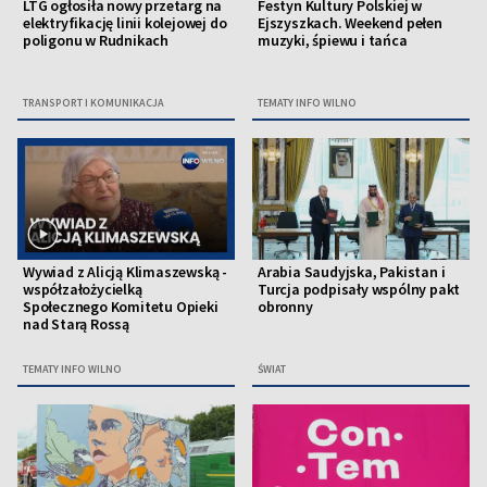
LTG ogłosiła nowy przetarg na
Festyn Kultury Polskiej w
elektryfikację linii kolejowej do
Ejszyszkach. Weekend pełen
poligonu w Rudnikach
muzyki, śpiewu i tańca
TRANSPORT I KOMUNIKACJA
TEMATY INFO WILNO
Wywiad z Alicją Klimaszewską -
Arabia Saudyjska, Pakistan i
współzałożycielką
Turcja podpisały wspólny pakt
Społecznego Komitetu Opieki
obronny
nad Starą Rossą
TEMATY INFO WILNO
ŚWIAT