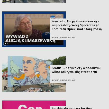
Wywiad z Alicją Klimaszewską -
współzałożycielką Społecznego
Komitetu Opieki nad Starą Rossą
TEMATY INFO WILNO
Graffiti – sztuka czy wandalizm?
Wilno odkrywa siłę street artu
TEMATY INFO WILNO
Polskie akcenty na festiwalu