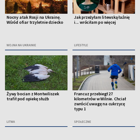
Nocny atak Rosji na Ukrainę.
Jak przeżyłam litewską łaźnię
Wśród ofiar trzyletnie dziecko
i... wróciłam po więcej
WOJNA NA UKRAINIE
LIFESTYLE
Żywy bocian z Montwiliszek
Francuz przebiegł 27
trafił pod opiekę służb
kilometrów w Wilnie. Chciał
zwrócić uwagę na cukrzycę
typu 1
LITWA
SPOŁECZNE