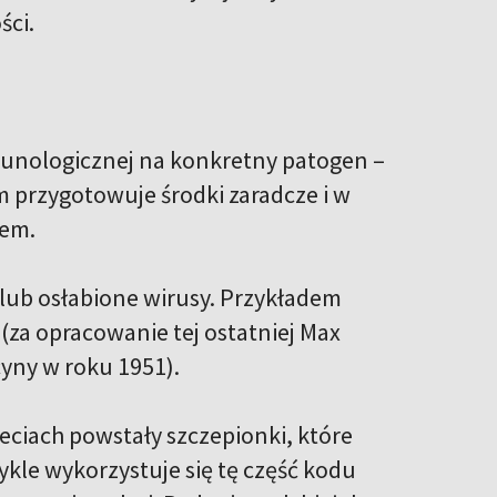
ści.
unologicznej na konkretny patogen –
m przygotowuje środki zaradcze i w
nem.
lub osłabione wirusy. Przykładem
 (za opracowanie tej ostatniej Max
cyny w roku 1951).
leciach powstały szczepionki, które
ykle wykorzystuje się tę część kodu