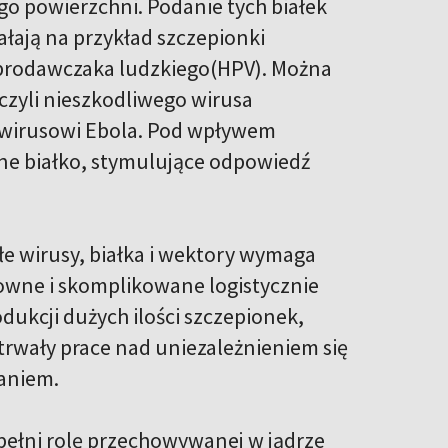
ego powierzchni. Podanie tych białek
łają na przykład szczepionki
 brodawczaka ludzkiego(HPV). Można
czyli nieszkodliwego wirusa
o wirusowi Ebola. Pod wpływem
ne białko, stymulujące odpowiedź
e wirusy, białka i wektory wymaga
owne i skomplikowane logistycznie
dukcji dużych ilości szczepionek,
trwały prace nad uniezależnieniem się
aniem.
ełni rolę przechowywanej w jądrze