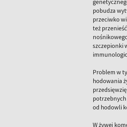
genetycznego
pobudza wytw
przeciwko wi
też przenieś
nośnikowego 
szczepionki 
immunologic
Problem w ty
hodowania ży
przedsięwzięc
potrzebnych 
od hodowli k
W żywej komó