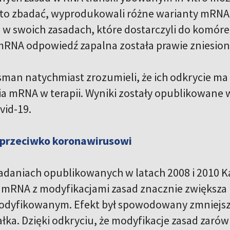
 to zbadać, wyprodukowali różne warianty mRNA
w swoich zasadach, które dostarczyli do komóre
mRNA odpowiedź zapalna została prawie zniesion
ssman natychmiast zrozumieli, że ich odkrycie m
a mRNA w terapii. Wyniki zostały opublikowane w
vid-19.
 przeciwko koronawirusowi
adaniach opublikowanych w latach 2008 i 2010 Ka
 mRNA z modyfikacjami zasad znacznie zwiększa
dyfikowanym. Efekt był spowodowany zmniejsz
łka. Dzięki odkryciu, że modyfikacje zasad zarówn