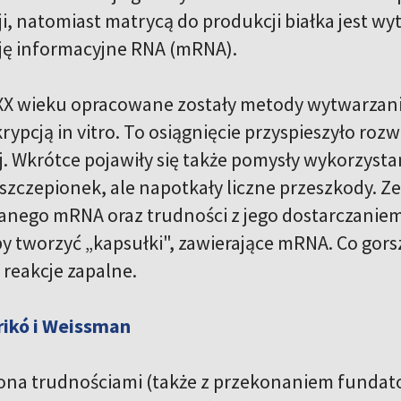
, natomiast matrycą do produkcji białka jest wy
ę informacyjne RNA (mRNA).
 XX wieku opracowane zostały metody wytwarza
ypcją in vitro. To osiągnięcie przyspieszyło rozwó
. Wkrótce pojawiły się także pomysły wykorzyst
 szczepionek, ale napotkały liczne przeszkody. Z
nego mRNA oraz trudności z jego dostarczaniem 
y tworzyć „kapsułki", zawierające mRNA. Co gors
reakcje zapalne.
rikó i Weissman
ona trudnościami (także z przekonaniem fundato