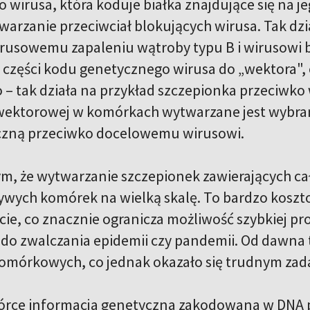
 wirusa, która koduje białka znajdujące się na j
arzanie przeciwciał blokujących wirusa. Tak dzia
rusowemu zapaleniu wątroby typu B i wirusowi
ć części kodu genetycznego wirusa do „wektora", 
– tak działa na przykład szczepionka przeciwk
wektorowej w komórkach wytwarzane jest wybra
zną przeciwko docelowemu wirusowi.
m, że wytwarzanie szczepionek zawierających cał
wych komórek na wielką skalę. To bardzo koszt
ie, co znacznie ogranicza możliwość szybkiej pro
do zwalczania epidemii czy pandemii. Od dawna 
omórkowych, co jednak okazało się trudnym zad
rce informacja genetyczna zakodowana w DNA p