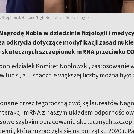
t. Stephen J. Boitano/LightRocket via Getty Images
agrodę Nobla w dziedzinie fizjologii i medycy
a odkrycia dotyczące modyfikacji zasad nukl
 skutecznych szczepionek mRNA przeciwko CO
 poniedziałek Komitet Noblowski, zastosowanie 
ów ludzi, a u znacznie większej liczby można by
onane przez tegoroczną dwójkę laureatów Nagro
nterakcji mRNA z naszym układem odpornościowy
sowo szybkim opracowaniu skutecznych szczepi
emii, która rozpoczęła się na początku 2020 r. 