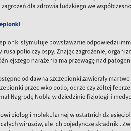
 zagrożeń dla zdrowia ludzkiego we współczesno
epionki
epionki stymuluje powstawanie odpowiedzi imm
wirusa polio czy ospy. Znając zagrożenie, organiz
óźniejszego narażenia ma przewagę nad patoge
ostępne od dawna szczepionki zawierały martwe 
epionki przeciwko polio, odrze czy żółtej febrze
mał Nagrodę Nobla w dziedzinie fizjologii i medy
owi biologii molekularnej w ostatnich dziesięcio
 całych wirusów, ale ich pojedyncze składniki. Zw