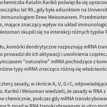
ochemiczka Katalin Karikó poświęciła się opra
 początku lat 90., gdy była adiunktem na Univers
z immunologiem Drew Weissmanem. Przedmiotem 
, mające znaczący wpływ na układ immunologicz
 i Weissman skupili się na interakcji różnych ty
ało, komórki dendrytyczne rozpoznają mRNA tran
co prowadzi do ich aktywacji i uwolnienia cząste
ymczasem "naturalne" mRNA pochodzące z komóre
 różne typy mRNA znacząco różnią się właściwośc
ztery zasady, w skrócie A, U, G i C, odpowiadające
. Karikó i Weissman wiedzieli, że zasady w RNA 
 chemicznie, podczas gdy mRNA transkrybowany in
nych zasad w RNA transkrybowanym in vitro moż