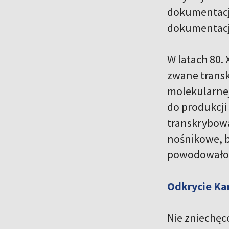
dokumentacji
dokumentacj
W latach 80.
zwane transkr
molekularnej
do produkcji
transkrybowa
nośnikowe, b
powodowało 
Odkrycie Ka
Nie zniechęc