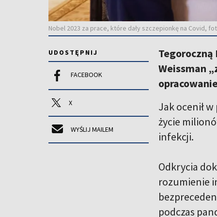
Nobel 2023 za prace, które dały szczepionkę na Covid, fo
Tegoroczną N
UDOSTĘPNIJ
Weissman „z
FACEBOOK
opracowanie
X
Jak ocenił w
życie milion
WYŚLIJ MAILEM
infekcji.
Odkrycia dok
rozumienie i
bezpreceden
podczas pand