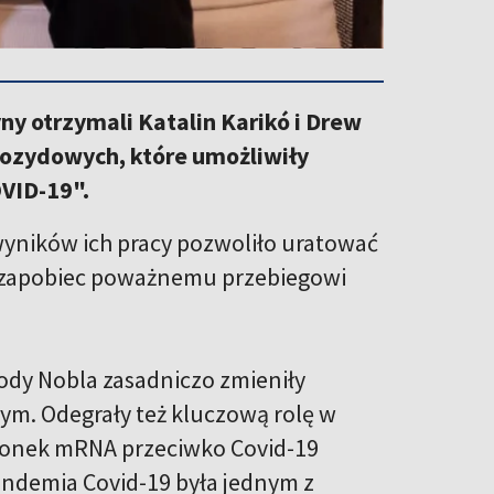
ny otrzymali Katalin Karikó i Drew
eozydowych, które umożliwiły
VID-19".
wyników ich pracy pozwoliło uratować
ło zapobiec poważnemu przebiegowi
dy Nobla zasadniczo zmieniły
m. Odegrały też kluczową rolę w
onek mRNA przeciwko Covid-19
Pandemia Covid-19 była jednym z