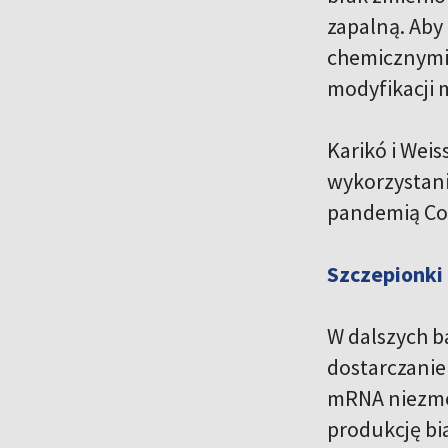
zapalną. Aby
chemicznymi 
modyfikacji 
Karikó i Wei
wykorzystani
pandemią Co
Szczepionki
W dalszych b
dostarczanie
mRNA niezmo
produkcję bia