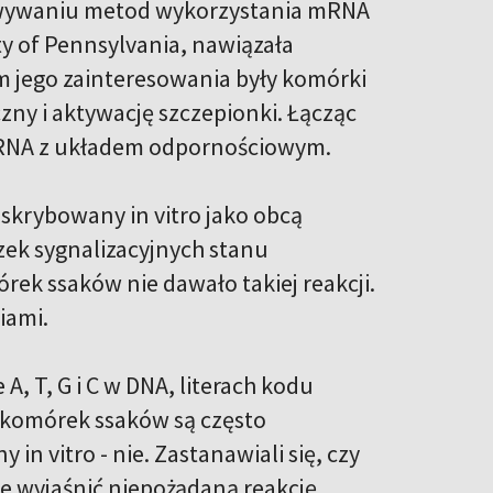
cowywaniu metod wykorzystania mRNA
ity of Pennsylvania, nawiązała
jego zainteresowania były komórki
ny i aktywację szczepionki. Łącząc
pów RNA z układem odpornościowym.
skrybowany in vitro jako obcą
czek sygnalizacyjnych stanu
k ssaków nie dawało takiej reakcji.
iami.
 A, T, G i C w DNA, literach kodu
z komórek ssaków są często
 vitro - nie. Zastanawiali się, czy
e wyjaśnić niepożądaną reakcję