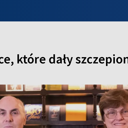
INFO WILNO
WILNO NA DZIEŃ DOBRY
PROGRAMY
ZGŁOŚ
ce, które dały szczepio