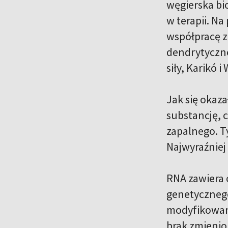
węgierska bi
w terapii. Na
współpracę 
dendrytyczne
siły, Karikó
Jak się okaz
substancję, 
zapalnego. T
Najwyraźniej
RNA zawiera c
genetycznego
modyfikowane
brak zmienio