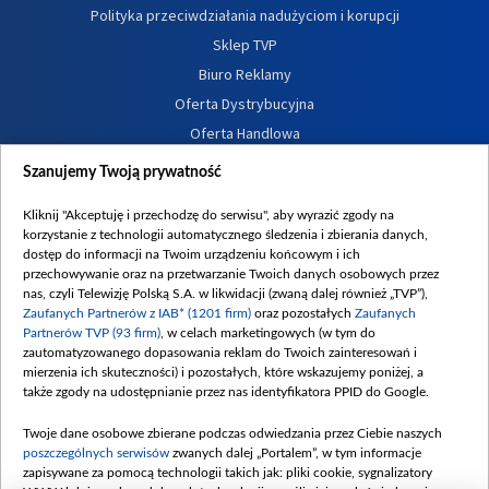
Polityka przeciwdziałania nadużyciom i korupcji
Sklep TVP
Biuro Reklamy
Oferta Dystrybucyjna
Oferta Handlowa
Dostępność
Szanujemy Twoją prywatność
Moje zgody
Kliknij "Akceptuję i przechodzę do serwisu", aby wyrazić zgody na
Procedura zgłoszeń wewnętrznych
korzystanie z technologii automatycznego śledzenia i zbierania danych,
dostęp do informacji na Twoim urządzeniu końcowym i ich
przechowywanie oraz na przetwarzanie Twoich danych osobowych przez
nas, czyli Telewizję Polską S.A. w likwidacji (zwaną dalej również „TVP”),
Zaufanych Partnerów z IAB* (1201 firm)
oraz pozostałych
Zaufanych
Partnerów TVP (93 firm)
, w celach marketingowych (w tym do
zautomatyzowanego dopasowania reklam do Twoich zainteresowań i
mierzenia ich skuteczności) i pozostałych, które wskazujemy poniżej, a
także zgody na udostępnianie przez nas identyfikatora PPID do Google.
Twoje dane osobowe zbierane podczas odwiedzania przez Ciebie naszych
poszczególnych serwisów
zwanych dalej „Portalem”, w tym informacje
zapisywane za pomocą technologii takich jak: pliki cookie, sygnalizatory