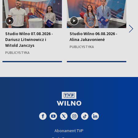
◀
▶
Studio Wilno 07.08.2026 -
Studio Wilno 06.08.2026 -
St
Dariusz Litwinowicz i
Alina Jakavonienė
D
Witold Janczys
C
PUBLICYSTYKA
PUBLICYSTYKA
P
Abonament TVP