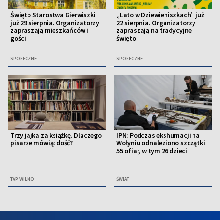
Święto Starostwa Gierwiszki
„Lato w Dziewieniszkach” już
już 29 sierpnia. Organizatorzy
22 sierpnia. Organizatorzy
zapraszają mieszkańców i
zapraszają na tradycyjne
gości
święto
SPOŁECZNE
SPOŁECZNE
Trzy jajka za książkę. Dlaczego
IPN: Podczas ekshumacji na
pisarze mówią: dość?
Wołyniu odnaleziono szczątki
55 ofiar, w tym 26 dzieci
TVP WILNO
ŚWIAT