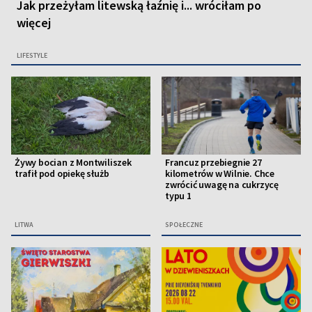
Jak przeżyłam litewską łaźnię i... wróciłam po
więcej
LIFESTYLE
Żywy bocian z Montwiliszek
Francuz przebiegnie 27
trafił pod opiekę służb
kilometrów w Wilnie. Chce
zwrócić uwagę na cukrzycę
typu 1
LITWA
SPOŁECZNE