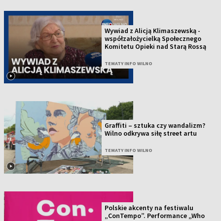
Wywiad z Alicją Klimaszewską -
współzałożycielką Społecznego
Komitetu Opieki nad Starą Rossą
TEMATY INFO WILNO
Graffiti – sztuka czy wandalizm?
Wilno odkrywa siłę street artu
TEMATY INFO WILNO
Polskie akcenty na festiwalu
„ConTempo”. Performance „Who