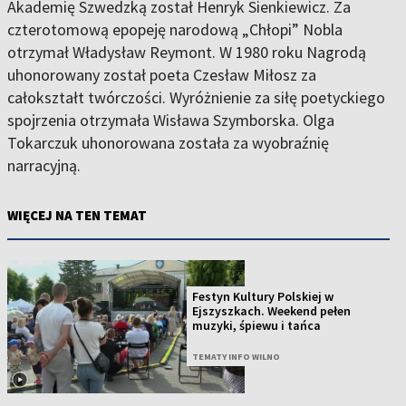
Akademię Szwedzką został Henryk Sienkiewicz. Za
czterotomową epopeję narodową „Chłopi” Nobla
otrzymał Władysław Reymont. W 1980 roku Nagrodą
uhonorowany został poeta Czesław Miłosz za
całokształt twórczości. Wyróżnienie za siłę poetyckiego
spojrzenia otrzymała Wisława Szymborska. Olga
Tokarczuk uhonorowana została za wyobraźnię
narracyjną.
WIĘCEJ NA TEN TEMAT
Festyn Kultury Polskiej w
Ejszyszkach. Weekend pełen
muzyki, śpiewu i tańca
TEMATY INFO WILNO