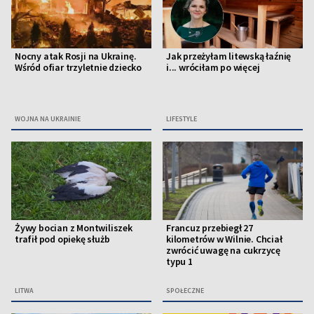
Nocny atak Rosji na Ukrainę.
Jak przeżyłam litewską łaźnię
Wśród ofiar trzyletnie dziecko
i... wróciłam po więcej
WOJNA NA UKRAINIE
LIFESTYLE
Żywy bocian z Montwiliszek
Francuz przebiegł 27
trafił pod opiekę służb
kilometrów w Wilnie. Chciał
zwrócić uwagę na cukrzycę
typu 1
LITWA
SPOŁECZNE