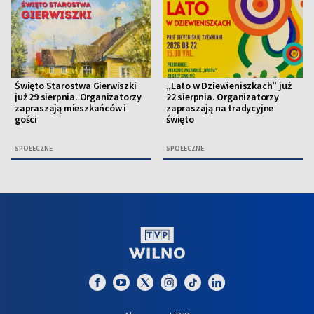
Święto Starostwa Gierwiszki
„Lato w Dziewieniszkach” już
już 29 sierpnia. Organizatorzy
22 sierpnia. Organizatorzy
zapraszają mieszkańców i
zapraszają na tradycyjne
gości
święto
SPOŁECZNE
SPOŁECZNE