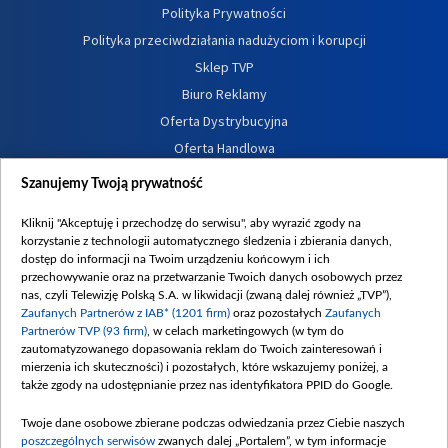
Polityka Prywatności
Polityka przeciwdziałania nadużyciom i korupcji
Sklep TVP
Biuro Reklamy
Oferta Dystrybucyjna
Oferta Handlowa
Dostępność
Szanujemy Twoją prywatność
Moje zgody
Kliknij "Akceptuję i przechodzę do serwisu", aby wyrazić zgody na
Procedura zgłoszeń wewnętrznych
korzystanie z technologii automatycznego śledzenia i zbierania danych,
dostęp do informacji na Twoim urządzeniu końcowym i ich
przechowywanie oraz na przetwarzanie Twoich danych osobowych przez
nas, czyli Telewizję Polską S.A. w likwidacji (zwaną dalej również „TVP”),
Zaufanych Partnerów z IAB* (1201 firm)
oraz pozostałych
Zaufanych
Partnerów TVP (93 firm)
, w celach marketingowych (w tym do
zautomatyzowanego dopasowania reklam do Twoich zainteresowań i
mierzenia ich skuteczności) i pozostałych, które wskazujemy poniżej, a
także zgody na udostępnianie przez nas identyfikatora PPID do Google.
Twoje dane osobowe zbierane podczas odwiedzania przez Ciebie naszych
poszczególnych serwisów
zwanych dalej „Portalem”, w tym informacje