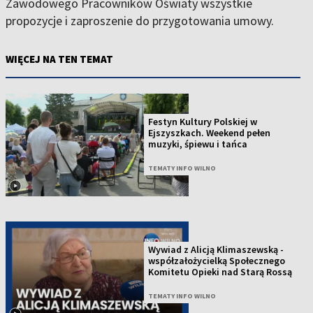
Zawodowego Pracowników Oświaty wszystkie
propozycje i zaproszenie do przygotowania umowy.
WIĘCEJ NA TEN TEMAT
Festyn Kultury Polskiej w
Ejszyszkach. Weekend pełen
muzyki, śpiewu i tańca
TEMATY INFO WILNO
Wywiad z Alicją Klimaszewską -
współzałożycielką Społecznego
Komitetu Opieki nad Starą Rossą
TEMATY INFO WILNO