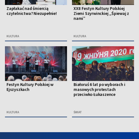
Zapłakać nad śmiercią
XXII Festyn Kultury Polskiej
czytelnictwa? Niezupełnie!
Ziemi Szyrwinckiej „Śpiewaj z
nami”
KULTURA
KULTURA
Festyn Kultury Polskiej w
Białoruś 6 lat po wyborach i
Ejszyszkach
masowych protestach
przeciwko Łukaszence
KULTURA
ŚWIAT