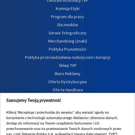
Centrum informacji TVP
Komisja Etyki
Program dla prasy
Dla mediów
Serwis fotograficzny
Merchandising (znaki)
Polityka Prywatności
Polityka przeciwdziałania nadużyciom i korupcji
Sklep TVP
Biuro Reklamy
Oferta Dystrybucyjna
Oferta Handlowa
Dostępność
Szanujemy Twoją prywatność
Moje zgody
Kliknij "Akceptuję i przechodzę do serwisu", aby wyrazić zgody na
Procedura zgłoszeń wewnętrznych
korzystanie z technologii automatycznego śledzenia i zbierania danych,
dostęp do informacji na Twoim urządzeniu końcowym i ich
przechowywanie oraz na przetwarzanie Twoich danych osobowych przez
nas, czyli Telewizję Polską S.A. w likwidacji (zwaną dalej również „TVP”),