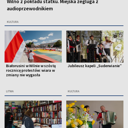
Wilno z pokładu statku. Miejska żegluga z
audioprzewodnikiem
KULTURA
Białorusini w Wilnie w szóstą
Jubileusz kapeli „Suderwianie”
rocznicę protestów: wiara w
zmiany nie wygasła
LITWA
KULTURA