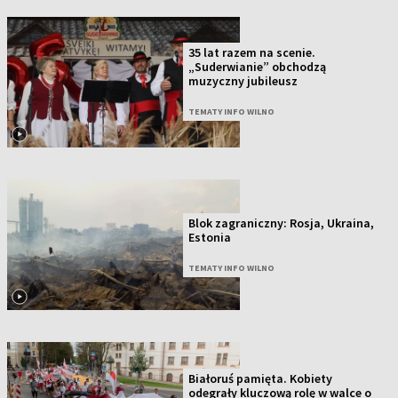
35 lat razem na scenie.
„Suderwianie” obchodzą
muzyczny jubileusz
TEMATY INFO WILNO
Blok zagraniczny: Rosja, Ukraina,
Estonia
TEMATY INFO WILNO
Białoruś pamięta. Kobiety
odegrały kluczową rolę w walce o