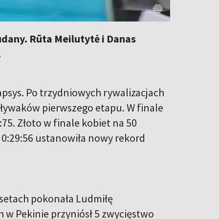
dany. Rūta Meilutytė i Danas
.
psys. Po trzydniowych rywalizacjach
 pływaków pierwszego etapu. W finale
5. Złoto w finale kobiet na 50
 0:29:56 ustanowiła nowy rekord
 setach pokonała Ludmiłę
 w Pekinie przyniósł 5 zwycięstwo