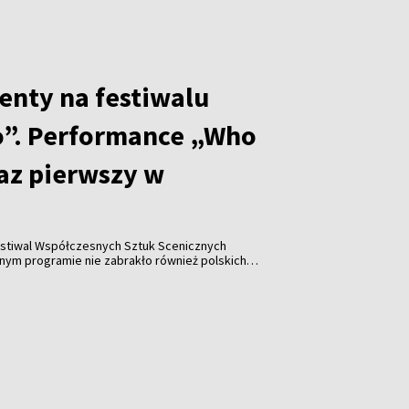
enty na festiwalu
”. Performance „Who
raz pierwszy w
stiwal Współczesnych Sztuk Scenicznych
y w historii wydarzenia pojawiła się współpraca z
Katarzyną Leszek, które zaprezentowały performance