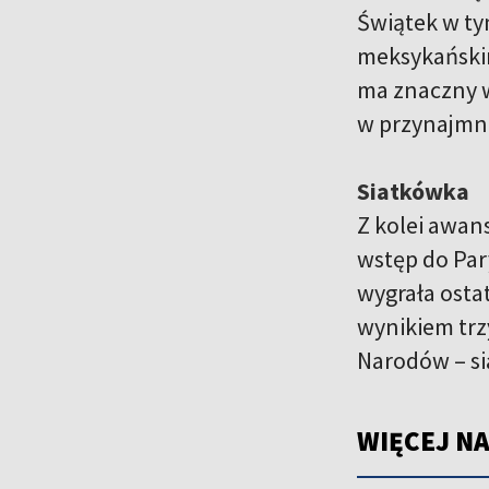
Świątek w ty
meksykańskim
ma znaczny w
w przynajmni
Siatkówka
Z kolei awans
wstęp do Par
wygrała osta
wynikiem trzy
Narodów – si
WIĘCEJ NA