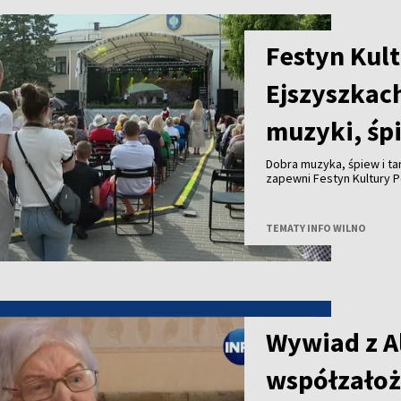
Festyn Kult
Ejszyszkac
muzyki, śp
Dobra muzyka, śpiew i ta
zapewni Festyn Kultury P
TEMATY INFO WILNO
Wywiad z A
współzałoż