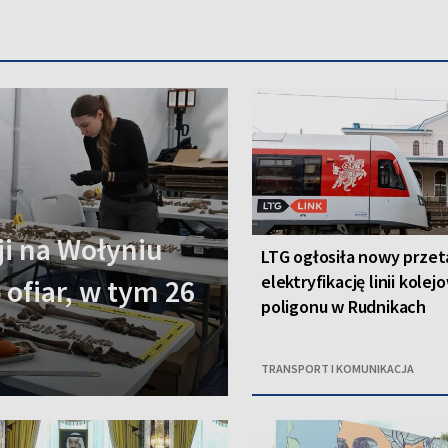
i na Wołyniu
LTG ogłosiła nowy przet
elektryfikację linii kolej
 ofiar, w tym 26
poligonu w Rudnikach
TRANSPORT I KOMUNIKACJA