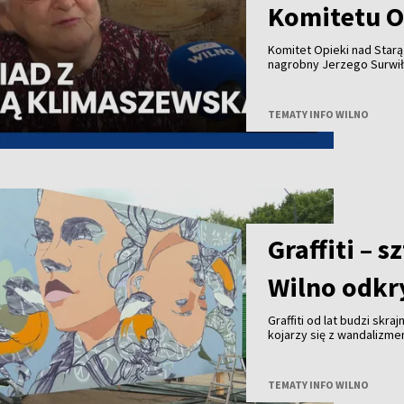
Komitetu O
Komitet Opieki nad Star
nagrobny Jerzego Surwił
Jeży Surwiło był współz
Zarządu Miejskiego mias
Opieki nad Starą Rossą i
TEMATY INFO WILNO
Zesłańców przy Wileński
patronował budowie pomn
projektu to 25 tysięcy eu
Uwadze państwa polecamy
pierwszą prezeską Społe
Graffiti – 
Wilno odkry
Graffiti od lat budzi skra
kojarzy się z wandalizm
uznanie na całym świecie 
Wilna?
TEMATY INFO WILNO