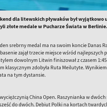
kend dla litewskich pływaków był wyjątkowo u
li złote medale w Pucharze Świata w Berlinie
jeden srebrny medal ma na swoim koncie Danas Ra
 basenie zajął trzecie miejsce wśród najlepszych
tylem dowolnym Litwin finiszował z czasem 1:45:7
m klasycznym zdobyła Ruta Meilutyte. Wynikiem
ta na tym dystansie.
zwyciężczynią China Open. Raszynianka w dwóch
eść do dwóch. Debiut Polki na kortach twardych