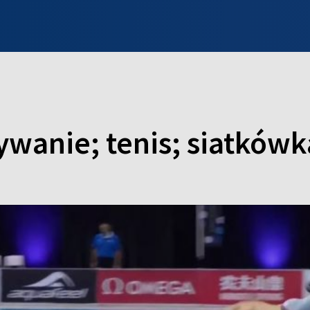
INFO WILNO
WILNO NA DZIEŃ DOBRY
PROGRAMY
ZGŁOŚ
ywanie; tenis; siatkówk