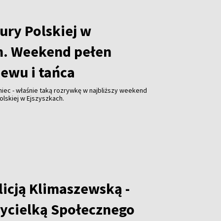
ury Polskiej w
h. Weekend pełen
iewu i tańca
niec - właśnie taką rozrywkę w najbliższy weekend
olskiej w Ejszyszkach.
licją Klimaszewską -
ycielką Społecznego