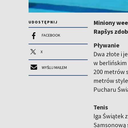
Miniony wee
UDOSTĘPNIJ
Rapšys zdoby
FACEBOOK
Pływanie
X
Dwa złote i 
w berlińskim
WYŚLIJ MAILEM
200 metrów s
metrów style
Pucharu Świa
Tenis
Iga Świątek 
Samsonową sz