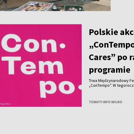
Polskie akc
„ConTempo
Cares” po 
programie
Trwa Międzynarodowy Fe
„ConTempo”. W tegorocznym programie nie zabrakło również polskich
akcentów. Po raz pierwsz
Agnieszką Brzezińską i 
„Who Cares”.
TEMATY INFO WILNO