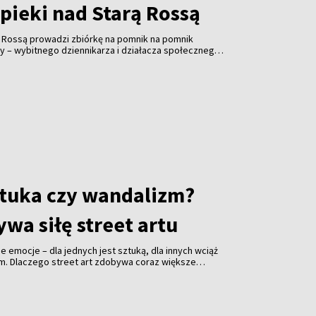
pieki nad Starą Rossą
ą Rossą prowadzi zbiórkę na pomnik na pomnik
y – wybitnego dziennikarza i działacza społecznego.
ałożycielem Związku Polaków na Litwie, prezesem
ta Wilna ZPL, współzałożyciel Społecznego Komitetu
 Cmentarzem Bernardyńskim, Polskiej Sekcji
ej Wspólnocie Więźniów Politycznych i Zesłańców,
ika Adama Mickiewicza w Wilnie. Koszty realizacja
ro. Odsłonięcie inicjatorzy planują w listopadzie.
 wywiad z Alicją Klimaszewską, współzałożycielką i
cznego Komitetu Opieki nad Starą Rossą.
sztuka czy wandalizm?
wa siłę street artu
jne emocje – dla jednych jest sztuką, dla innych wciąż
em. Dlaczego street art zdobywa coraz większe
i jakie znaczenie ma festiwal „Meeting of Styles” dla