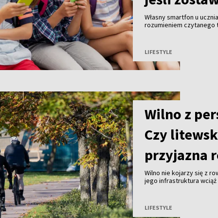
Własny smartfon u uczni
rozumieniem czytanego te
urządzenie do klasy, czy
naukowców z University o
czasopismo naukowe „Beh
LIFESTYLE
Wilno z pe
Czy litewsk
przyjazna 
Wilno nie kojarzy się z r
jego infrastruktura wcią
Amsterdam. Mimo to z ro
kółek. Powód? Kilkaset 
ścieżki prowadzące wzdłu
LIFESTYLE
lasów oraz nad jeziora. T