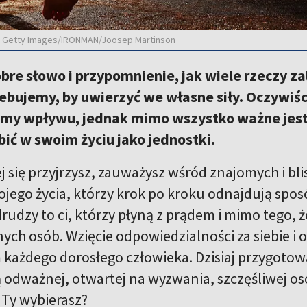
ji, Getty Images/IRONMAN/Joosep Martinson
bre słowo i przypomnienie, jak wiele rzeczy za
zebujemy, by uwierzyć we własne siły. Oczywiśc
amy wpływu, jednak mimo wszystko ważne jest, 
ić w swoim życiu jako jednostki.
j się przyjrzysz, zauważysz wśród znajomych i blis
jego życia, którzy krok po kroku odnajdują sposó
drudzy to ci, którzy płyną z prądem i mimo tego, ż
ych osób. Wzięcie odpowiedzialności za siebie i 
każdego dorosłego człowieka. Dzisiaj przygotowali
 odważnej, otwartej na wyzwania, szczęśliwej oso
 Ty wybierasz?