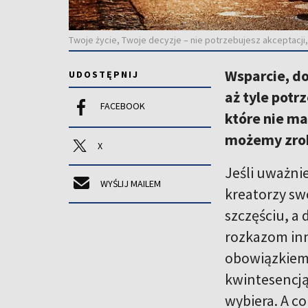
Twoje życie, Twoje decyzje – nie potrzebujesz akceptac
Wsparcie, do
UDOSTĘPNIJ
aż tyle potr
FACEBOOK
które nie m
możemy zrob
X
Jeśli uważnie
WYŚLIJ MAILEM
kreatorzy swo
szczęściu, a 
rozkazom inn
obowiązkiem 
kwintesencją
wybiera. A co