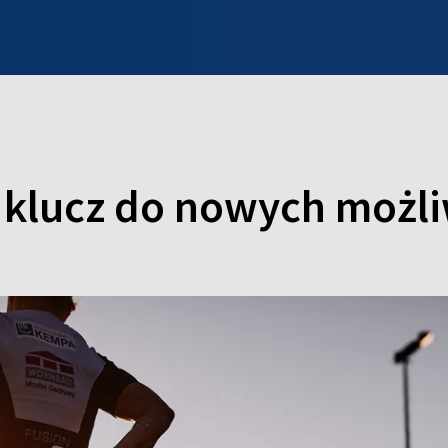
INFO WILNO
WILNO NA DZIEŃ DOBRY
PROGRAMY
ZGŁOŚ
 klucz do nowych możl