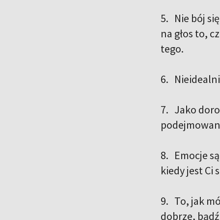
5. Nie bój s
na głos to, 
tego.
6. Nieidealni
7. Jako doro
podejmowanyc
8. Emocje są
kiedy jest Ci
9. To, jak mó
dobrze, bądź