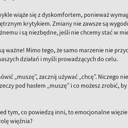
ykle wiąże się z dyskomfortem, ponieważ wymag
trznym krytykiem. Zmiany nie zawsze są wygod
emu i są niezbędne, jeśli nie chcemy stać w mie
ą ważne! Mimo tego, że samo marzenie nie przyczy
aszych działań i myśli prowadzących do celu.
ówić „muszę”, zacznij używać „chcę”. Niczego nie
 rzeczy pod hasłem „muszę” i co możesz zrobić, b
zed tym, co powiedzą inni, to emocjonalne więzien
rolę więźnia?