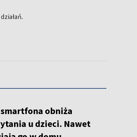
 działań.
 smartfona obniża
ytania u dzieci. Nawet
wiają go w domu