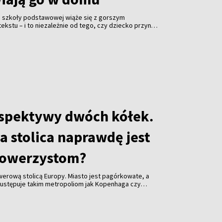
a szkoły podstawowej wiąże się z gorszym
kstu – i to niezależnie od tego, czy dziecko przynosi
 zostawia je w pokoju. Zaskakujące wyniki badań
f California w Los Angeles (UCLA) opublikowało
avioral Sciences”.
rspektywy dwóch kółek.
a stolica naprawdę jest
rowerzystom?
owerową stolicą Europy. Miasto jest pagórkowate, a
ż ustępuje takim metropoliom jak Kopenhaga czy
ku na rok przyciąga coraz więcej miłośników dwóch
kilometrów tras rowerowych, ogromna liczba parków,
ż Wilii i możliwość wyjechania z centrum prosto do
o właśnie ta bliskość natury sprawia, że Wilno