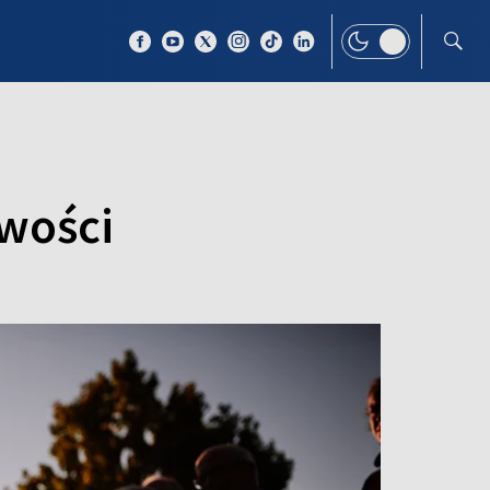
 TEMAT
WIĘCEJ
iwości