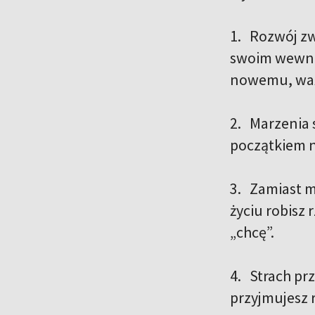
1. Rozwój zw
swoim wewnę
nowemu, ważn
2. Marzenia s
początkiem n
3. Zamiast m
życiu robisz
„chcę”.
4. Strach pr
przyjmujesz 