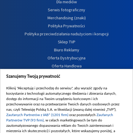
Dla mediów
Serwis fotograficzny
Merchandising (znaki)
Polityka Prywatności
Polityka przeciwdziałania nadużyciom i korupcji
Sklep TVP
Biuro Reklamy
Oferta Dystrybucyjna
Oferta Handlowa
Dostępność
Szanujemy Twoją prywatność
Moje zgody
Kliknij "Akceptuję i przechodzę do serwisu", aby wyrazić zgody na
Procedura zgłoszeń wewnętrznych
korzystanie z technologii automatycznego śledzenia i zbierania danych,
dostęp do informacji na Twoim urządzeniu końcowym i ich
przechowywanie oraz na przetwarzanie Twoich danych osobowych przez
nas, czyli Telewizję Polską S.A. w likwidacji (zwaną dalej również „TVP”),
Zaufanych Partnerów z IAB* (1201 firm)
oraz pozostałych
Zaufanych
Partnerów TVP (93 firm)
, w celach marketingowych (w tym do
zautomatyzowanego dopasowania reklam do Twoich zainteresowań i
mierzenia ich skuteczności) i pozostałych, które wskazujemy poniżej, a