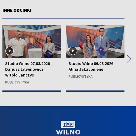
INNE ODCINKI
◀
▶
Studio Wilno 07.08.2026 -
Studio Wilno 06.08.2026 -
St
Dariusz Litwinowicz i
Alina Jakavonienė
D
Witold Janczys
C
PUBLICYSTYKA
PUBLICYSTYKA
P