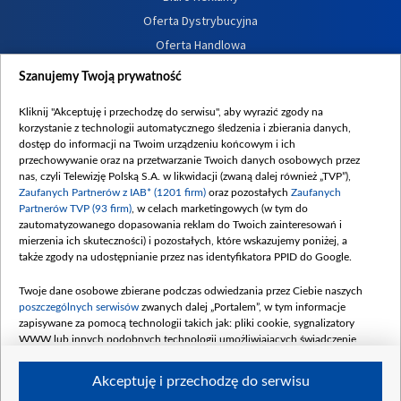
Oferta Dystrybucyjna
Oferta Handlowa
Dostępność
Szanujemy Twoją prywatność
Moje zgody
Kliknij "Akceptuję i przechodzę do serwisu", aby wyrazić zgody na
Procedura zgłoszeń wewnętrznych
korzystanie z technologii automatycznego śledzenia i zbierania danych,
dostęp do informacji na Twoim urządzeniu końcowym i ich
przechowywanie oraz na przetwarzanie Twoich danych osobowych przez
nas, czyli Telewizję Polską S.A. w likwidacji (zwaną dalej również „TVP”),
Zaufanych Partnerów z IAB* (1201 firm)
oraz pozostałych
Zaufanych
Partnerów TVP (93 firm)
, w celach marketingowych (w tym do
zautomatyzowanego dopasowania reklam do Twoich zainteresowań i
mierzenia ich skuteczności) i pozostałych, które wskazujemy poniżej, a
także zgody na udostępnianie przez nas identyfikatora PPID do Google.
Twoje dane osobowe zbierane podczas odwiedzania przez Ciebie naszych
poszczególnych serwisów
zwanych dalej „Portalem”, w tym informacje
zapisywane za pomocą technologii takich jak: pliki cookie, sygnalizatory
WWW lub innych podobnych technologii umożliwiających świadczenie
dopasowanych i bezpiecznych usług, personalizację treści oraz reklam,
udostępnianie funkcji mediów społecznościowych oraz analizowanie ruchu
Akceptuję i przechodzę do serwisu
w Internecie.