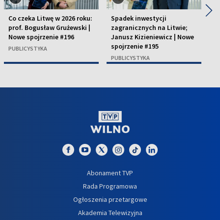
◀
▶
Co czeka Litwę w 2026 roku:
Spadek inwestycji
Pr
prof. Bogusław Grużewski |
zagranicznych na Litwie;
D
Nowe spojrzenie #196
Janusz Kizieniewicz | Nowe
sp
spojrzenie #195
PUBLICYSTYKA
P
PUBLICYSTYKA
Abonament TVP
Rada Programowa
Ogłoszenia przetargowe
Akademia Telewizyjna