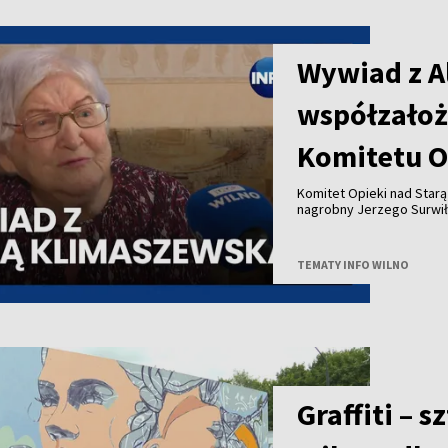
Wywiad z A
współzałoż
Komitetu O
Komitet Opieki nad Star
nagrobny Jerzego Surwił
Jeży Surwiło był współz
Zarządu Miejskiego mias
Opieki nad Starą Rossą i
TEMATY INFO WILNO
Zesłańców przy Wileński
patronował budowie pomn
projektu to 25 tysięcy eu
Uwadze państwa polecamy
pierwszą prezeską Społe
Graffiti – 