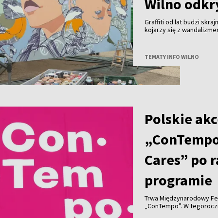
Wilno odkry
Graffiti od lat budzi skra
kojarzy się z wandalizm
uznanie na całym świecie 
Wilna?
TEMATY INFO WILNO
Polskie akc
„ConTempo
Cares” po 
programie
Trwa Międzynarodowy Fe
„ConTempo”. W tegorocznym programie nie zabrakło również polskich
akcentów. Po raz pierwsz