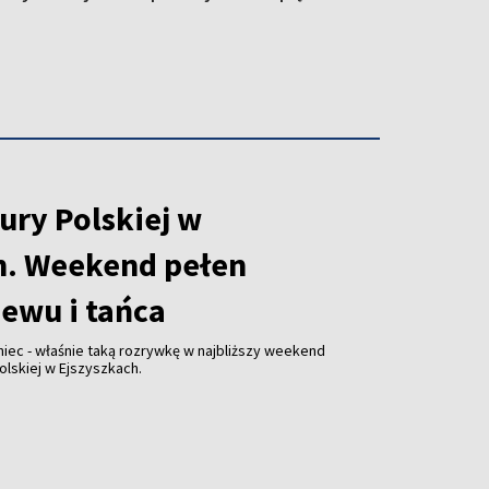
ury Polskiej w
h. Weekend pełen
iewu i tańca
niec - właśnie taką rozrywkę w najbliższy weekend
olskiej w Ejszyszkach.