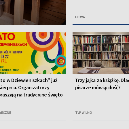
LITWA
to w Dziewieniszkach” już
Trzy jajka za książkę. Dl
sierpnia. Organizatorzy
pisarze mówią: dość?
raszają na tradycyjne święto
ŁECZNE
TVP WILNO