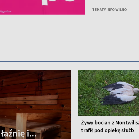
Agnieszką Brzezińską i 
„Who Cares”.
TEMATY INFO WILNO
Żywy bocian z Montwilis
trafił pod opiekę służb
aźnię i...