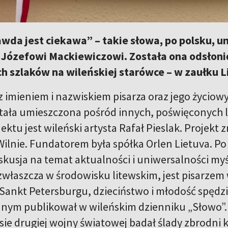
wda jest ciekawa” – takie słowa, po polsku, u
 Józefowi Mackiewiczowi. Została ona odsłoni
h szlaków na wileńskiej starówce – w zaułku L
a z imieniem i nazwiskiem pisarza oraz jego życi
tała umieszczona pośród innych, poświęconych l
ktu jest wileński artysta Rafał Pieslak. Projekt 
Wilnie. Fundatorem była spółka Orlen Lietuva. Po
yskusja na temat aktualności i uniwersalności myś
zwłaszcza w środowisku litewskim, jest pisarze
w Sankt Petersburgu, dzieciństwo i młodość spędzi
ym publikował w wileńskim dzienniku „Słowo”. 
sie drugiej wojny światowej badał ślady zbrodni 