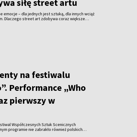
wa siłę street artu
jne emocje – dla jednych jest sztuką, dla innych wciąż
em. Dlaczego street art zdobywa coraz większe
i jakie znaczenie ma festiwal „Meeting of Styles” dla
enty na festiwalu
”. Performance „Who
raz pierwszy w
stiwal Współczesnych Sztuk Scenicznych
y w historii wydarzenia pojawiła się współpraca z