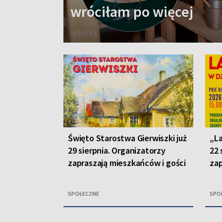
wróciłam po więcej
LIFESTYLE
Święto Starostwa Gierwiszki już
„La
29 sierpnia. Organizatorzy
22 
zapraszają mieszkańców i gości
zap
SPOŁECZNE
SPO