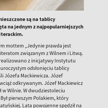
mieszczone są na tablicy
ęta na jednym z najpopularniejszych
iterackim.
owym mottem „Jedynie prawda jest
iteratom związanym z Wilnem i Litwą.
zrealizowano z inicjatywy Instytutu
 uroczystym odsłonięciu tablicy
li Józefa Mackiewicza. Józef
m wciąż odkrywanym. Józef Mackiewicz
ł w Wilnie. W dwudziestoleciu
Był pierwszym Polakiem, który
katyńskiej. Lata powojenne spędził na