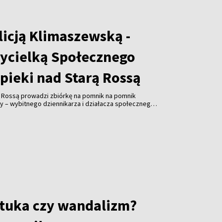
licją Klimaszewską -
ycielką Społecznego
pieki nad Starą Rossą
ą Rossą prowadzi zbiórkę na pomnik na pomnik
y – wybitnego dziennikarza i działacza społecznego.
ałożycielem Związku Polaków na Litwie, prezesem
ta Wilna ZPL, współzałożyciel Społecznego Komitetu
 Cmentarzem Bernardyńskim, Polskiej Sekcji
ej Wspólnocie Więźniów Politycznych i Zesłańców,
ika Adama Mickiewicza w Wilnie. Koszty realizacja
ro. Odsłonięcie inicjatorzy planują w listopadzie.
 wywiad z Alicją Klimaszewską, współzałożycielką i
cznego Komitetu Opieki nad Starą Rossą.
sztuka czy wandalizm?