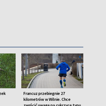
Katarzyną Leszek, które zaprezentowały performance
zek
Francuz przebiegnie 27
kilometrów w Wilnie. Chce
zwrócić uwagę na cukrzycę typu