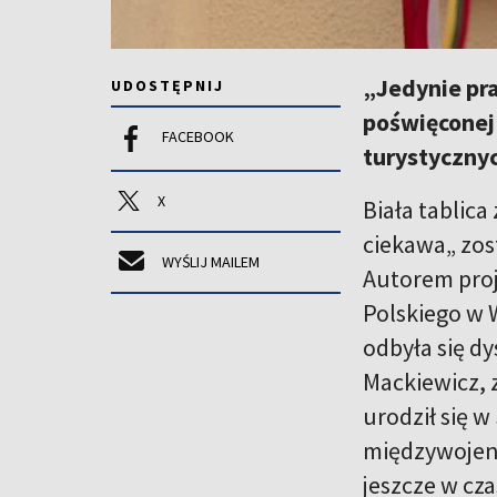
„Jedynie pra
UDOSTĘPNIJ
poświęconej
FACEBOOK
turystycznyc
X
Biała tablic
ciekawa„ zos
WYŚLIJ MAILEM
Autorem proje
Polskiego w 
odbyła się d
Mackiewicz, 
urodził się 
międzywojenn
jeszcze w cza