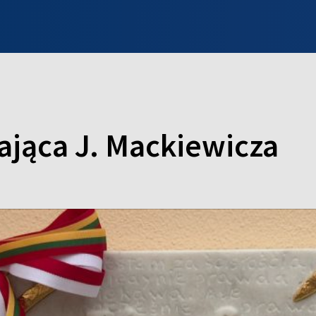
INFO WILNO
WILNO NA DZIEŃ DOBRY
PROGRAMY
ZGŁOŚ
ająca J. Mackiewicza