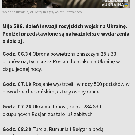
Wojna na Ukrainie, fot. Getty Images/ Yevhen Titov/Anadolu
Mija 596. dzień inwazji rosyjskich wojsk na Ukrainę.
Poniżej przedstawione są najważniejsze wydarzenia
z dzisiaj.
Godz. 06.34
Obrona powietrzna zniszczyła 28 z 33
dronów użytych przez Rosjan do ataku na Ukrainę w
ciągu jednej nocy.
Godz. 07.19
Rosjanie wystrzelili w nocy 500 pocisków w
obwodzie chersońskim, cztery osoby ranne.
Godz. 07.26
Ukraina donosi, że ok. 284 890
okupujących Rosjan zostało już zabitych.
Godz. 08.30
Turcja, Rumunia i Bułgaria będą