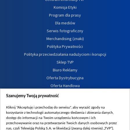
Komisja Etyki
Program dla prasy
Dla mediów
Serwis fotograficzny
Merchandising (znaki)
Polityka Prywatności
Polityka przeciwdziałania nadużyciom i korupcji
Sklep TVP
Biuro Reklamy
Oferta Dystrybucyjna
Oferta Handlowa
Dostępność
Szanujemy Twoją prywatność
Moje zgody
Kliknij "Akceptuję i przechodzę do serwisu", aby wyrazić zgody na
Procedura zgłoszeń wewnętrznych
korzystanie z technologii automatycznego śledzenia i zbierania danych,
dostęp do informacji na Twoim urządzeniu końcowym i ich
przechowywanie oraz na przetwarzanie Twoich danych osobowych przez
nas, czyli Telewizję Polską S.A. w likwidacji (zwaną dalej również „TVP”),