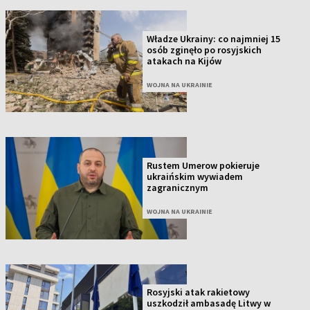
Władze Ukrainy: co najmniej 15
osób zginęło po rosyjskich
atakach na Kijów
WOJNA NA UKRAINIE
Rustem Umerow pokieruje
ukraińskim wywiadem
zagranicznym
WOJNA NA UKRAINIE
Rosyjski atak rakietowy
uszkodził ambasadę Litwy w