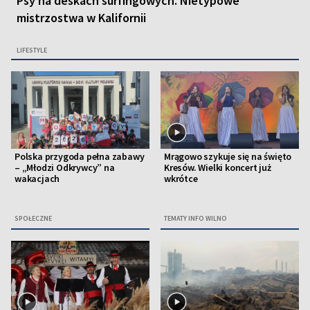
Psy na deskach surfingowych. Nietypowe
mistrzostwa w Kalifornii
LIFESTYLE
Polska przygoda pełna zabawy
Mrągowo szykuje się na święto
– „Młodzi Odkrywcy” na
Kresów. Wielki koncert już
wakacjach
wkrótce
SPOŁECZNE
TEMATY INFO WILNO