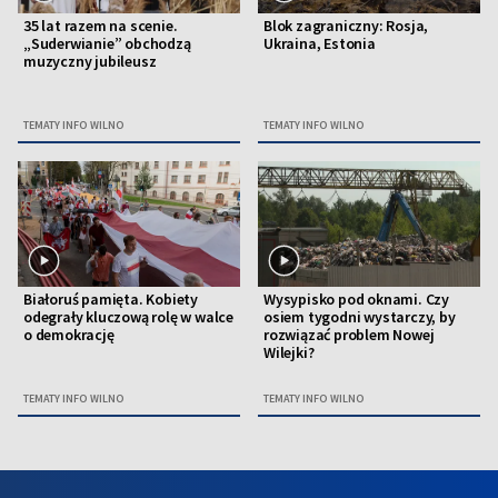
35 lat razem na scenie.
Blok zagraniczny: Rosja,
„Suderwianie” obchodzą
Ukraina, Estonia
muzyczny jubileusz
TEMATY INFO WILNO
TEMATY INFO WILNO
Białoruś pamięta. Kobiety
Wysypisko pod oknami. Czy
odegrały kluczową rolę w walce
osiem tygodni wystarczy, by
o demokrację
rozwiązać problem Nowej
Wilejki?
TEMATY INFO WILNO
TEMATY INFO WILNO