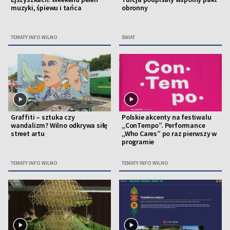
muzyki, śpiewu i tańca
obronny
TEMATY INFO WILNO
ŚWIAT
Graffiti – sztuka czy
Polskie akcenty na festiwalu
wandalizm? Wilno odkrywa siłę
„ConTempo”. Performance
street artu
„Who Cares” po raz pierwszy w
programie
TEMATY INFO WILNO
TEMATY INFO WILNO