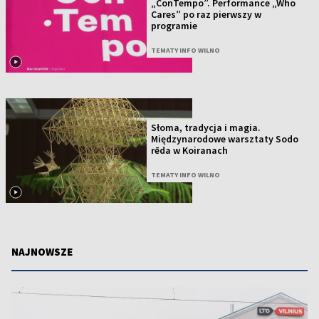
„ConTempo”. Performance „Who
Cares” po raz pierwszy w
programie
TEMATY INFO WILNO
Słoma, tradycja i magia.
Międzynarodowe warsztaty Sodo
rēda w Koiranach
TEMATY INFO WILNO
NAJNOWSZE