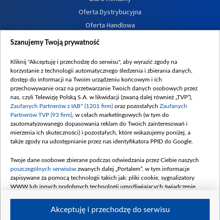
Oferta Dystrybucyjna
Oferta Handlowa
Dostępność
Szanujemy Twoją prywatność
Moje zgody
Kliknij "Akceptuję i przechodzę do serwisu", aby wyrazić zgody na
Procedura zgłoszeń wewnętrznych
korzystanie z technologii automatycznego śledzenia i zbierania danych,
dostęp do informacji na Twoim urządzeniu końcowym i ich
przechowywanie oraz na przetwarzanie Twoich danych osobowych przez
nas, czyli Telewizję Polską S.A. w likwidacji (zwaną dalej również „TVP”),
Zaufanych Partnerów z IAB* (1201 firm)
oraz pozostałych
Zaufanych
Partnerów TVP (93 firm)
, w celach marketingowych (w tym do
zautomatyzowanego dopasowania reklam do Twoich zainteresowań i
mierzenia ich skuteczności) i pozostałych, które wskazujemy poniżej, a
także zgody na udostępnianie przez nas identyfikatora PPID do Google.
Twoje dane osobowe zbierane podczas odwiedzania przez Ciebie naszych
poszczególnych serwisów
zwanych dalej „Portalem”, w tym informacje
zapisywane za pomocą technologii takich jak: pliki cookie, sygnalizatory
WWW lub innych podobnych technologii umożliwiających świadczenie
dopasowanych i bezpiecznych usług, personalizację treści oraz reklam,
udostępnianie funkcji mediów społecznościowych oraz analizowanie ruchu
Akceptuję i przechodzę do serwisu
w Internecie.