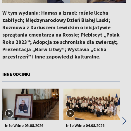
W tym wydaniu: Hamas a Izrael: rośnie liczba
zabitych; Międzynarodowy Dzień Białej Laski;
Rozmowa z Dariuszem Lewickim o inicjatywie
sprzątania cmentarza na Rossie; Plebiscyt „Polak
Roku 2023”; Adopcja ze schroniska dla zwierząt;
Prezentacja „Barw Litwy”; Wystawa „Cicha
przestrzeń” i inne zapowiedzi kulturalne.
INNE ODCINKI
In
IN
◀
▶
Info Wilno 05.08.2026
Info Wilno 04.08.2026