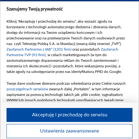
Dostępność
Szanujemy Twoją prywatność
Moje zgody
Kliknij "Akceptuję i przechodzę do serwisu", aby wyrazić zgody na
Procedura zgłoszeń wewnętrznych
korzystanie z technologii automatycznego śledzenia i zbierania danych,
dostęp do informacji na Twoim urządzeniu końcowym i ich
przechowywanie oraz na przetwarzanie Twoich danych osobowych przez
nas, czyli Telewizję Polską S.A. w likwidacji (zwaną dalej również „TVP”),
Zaufanych Partnerów z IAB* (1201 firm)
oraz pozostałych
Zaufanych
Partnerów TVP (93 firm)
, w celach marketingowych (w tym do
zautomatyzowanego dopasowania reklam do Twoich zainteresowań i
mierzenia ich skuteczności) i pozostałych, które wskazujemy poniżej, a
także zgody na udostępnianie przez nas identyfikatora PPID do Google.
Twoje dane osobowe zbierane podczas odwiedzania przez Ciebie naszych
poszczególnych serwisów
zwanych dalej „Portalem”, w tym informacje
zapisywane za pomocą technologii takich jak: pliki cookie, sygnalizatory
WWW lub innych podobnych technologii umożliwiających świadczenie
dopasowanych i bezpiecznych usług, personalizację treści oraz reklam,
udostępnianie funkcji mediów społecznościowych oraz analizowanie ruchu
Akceptuję i przechodzę do serwisu
w Internecie.
Twoje dane osobowe zbierane podczas odwiedzania przez Ciebie
Ustawienia zaawansowane
poszczególnych serwisów
na Portalu, takie jak adresy IP, identyfikatory