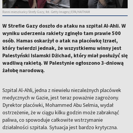
Ranni mieszkańcy Strefy Gazy, fot. Getty Images//EPA/HAITHAM
W Strefie Gazy doszło do ataku na szpital Al-Ahli. W
wyniku uderzenia rakiety zginęło tam prawie 500
osób. Hamas oskarżył o atak na placówkę Izrael,
który twierdzi jednak, że wszystkiemu winny jest
Palestyński Islamski Dżichad, który miał posłużyć się
wadliwą rakietą. W Palestynie ogłoszono 3-dniową
żałobę narodową.
Szpital Al-Ahli, jedna z niewielu niezależnych placówek
medycznych w Gazie, jest teraz poważnie zagrożony.
Dyrektor placówki, Mohammed Abu Selmia, wydał
ostrzeżenie, że w ciągu kilku godzin może zabraknąć
paliwa, co spowoduje całkowite wstrzymanie
działalności szpitala. Sytuacja jest bardzo krytyczna.