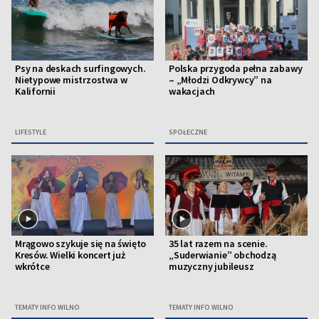
Psy na deskach surfingowych.
Polska przygoda pełna zabawy
Nietypowe mistrzostwa w
– „Młodzi Odkrywcy” na
Kalifornii
wakacjach
LIFESTYLE
SPOŁECZNE
Mrągowo szykuje się na święto
35 lat razem na scenie.
Kresów. Wielki koncert już
„Suderwianie” obchodzą
wkrótce
muzyczny jubileusz
TEMATY INFO WILNO
TEMATY INFO WILNO