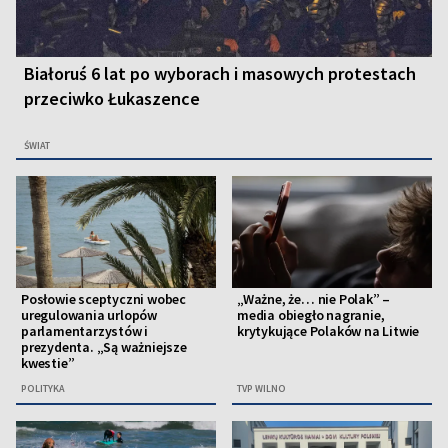
Białoruś 6 lat po wyborach i masowych protestach
przeciwko Łukaszence
ŚWIAT
Posłowie sceptyczni wobec
„Ważne, że… nie Polak” –
uregulowania urlopów
media obiegło nagranie,
parlamentarzystów i
krytykujące Polaków na Litwie
prezydenta. „Są ważniejsze
kwestie”
POLITYKA
TVP WILNO