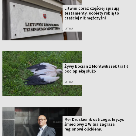
Litwini coraz częściej spisują
testamenty. Kobiety robią to
częściej niż mężczyźni
LITWA
Żywy bocian z Montwiliszek trafił
pod opiekę służb
LITWA
Mer Druskienik ostrzega: kryzys
śmieciowy z Wilna zagraża
regionowi olickiemu