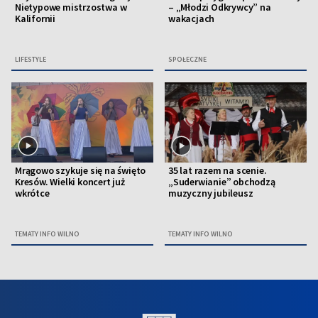
Nietypowe mistrzostwa w
– „Młodzi Odkrywcy” na
Kalifornii
wakacjach
LIFESTYLE
SPOŁECZNE
Mrągowo szykuje się na święto
35 lat razem na scenie.
Kresów. Wielki koncert już
„Suderwianie” obchodzą
wkrótce
muzyczny jubileusz
TEMATY INFO WILNO
TEMATY INFO WILNO