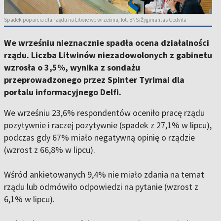
Spadek poparcia dla rządu na Litwie we wrześniu, fot. BNS/Žygimantas Gedvila
We wrześniu nieznacznie spadła ocena działalności
rządu. Liczba Litwinów niezadowolonych z gabinetu
wzrosła o 3,5%, wynika z sondażu
przeprowadzonego przez Spinter Tyrimai dla
portalu informacyjnego Delfi.
We wrześniu 23,6% respondentów oceniło pracę rządu
pozytywnie i raczej pozytywnie (spadek z 27,1% w lipcu),
podczas gdy 67% miało negatywną opinię o rządzie
(wzrost z 66,8% w lipcu).
Wśród ankietowanych 9,4% nie miało zdania na temat
rządu lub odmówiło odpowiedzi na pytanie (wzrost z
6,1% w lipcu).