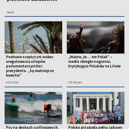
ŚWIAT
Posłowie sceptyczni wobec
„Ważne, że… nie Polak” –
uregulowania urlopów
media obiegło nagranie,
parlamentarzystów i
krytykujące Polaków na Litwie
prezydenta. „Są ważniejsze
kwestie”
POLITYKA
TVP WILNO
Psy na deskach surfingowych.
Polska przygoda pełna zabawy