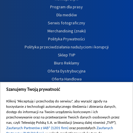
Program dla prasy
Dla mediów
Serwis fotograficzny
Merchandising (znaki)
Polityka Prywatności
Polityka przeciwdziałania nadużyciom i korupcji
Sklep TVP
Biuro Reklamy
Oferta Dystrybucyjna
Oferta Handlowa
Dostępność
Szanujemy Twoją prywatność
Moje zgody
Kliknij "Akceptuję i przechodzę do serwisu", aby wyrazić zgody na
Procedura zgłoszeń wewnętrznych
korzystanie z technologii automatycznego śledzenia i zbierania danych,
dostęp do informacji na Twoim urządzeniu końcowym i ich
przechowywanie oraz na przetwarzanie Twoich danych osobowych przez
nas, czyli Telewizję Polską S.A. w likwidacji (zwaną dalej również „TVP”),
Zaufanych Partnerów z IAB* (1201 firm)
oraz pozostałych
Zaufanych