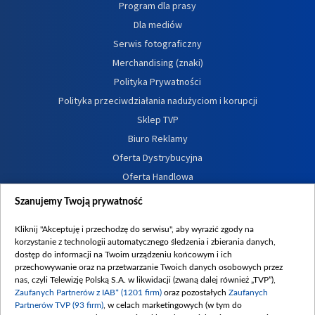
Program dla prasy
Dla mediów
Serwis fotograficzny
Merchandising (znaki)
Polityka Prywatności
Polityka przeciwdziałania nadużyciom i korupcji
Sklep TVP
Biuro Reklamy
Oferta Dystrybucyjna
Oferta Handlowa
Dostępność
Szanujemy Twoją prywatność
Moje zgody
Kliknij "Akceptuję i przechodzę do serwisu", aby wyrazić zgody na
Procedura zgłoszeń wewnętrznych
korzystanie z technologii automatycznego śledzenia i zbierania danych,
dostęp do informacji na Twoim urządzeniu końcowym i ich
przechowywanie oraz na przetwarzanie Twoich danych osobowych przez
nas, czyli Telewizję Polską S.A. w likwidacji (zwaną dalej również „TVP”),
Zaufanych Partnerów z IAB* (1201 firm)
oraz pozostałych
Zaufanych
Partnerów TVP (93 firm)
, w celach marketingowych (w tym do