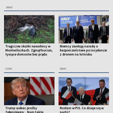
ŚWIAT
Tragiczne skutki nawałnicy w
Niemcy zwołują naradę o
Montwiliszkach. Zginął bocian,
bezpieczeństwie po incydencie
tysiące domostw bez prądu
z dronem na lotnisku
LITWA
ŚWIAT
Trump wobec prośby
Rozłam w PiS. Co dzieje się w
Zełenskiego: „Nam także
partii?