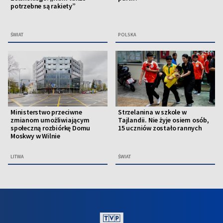
potrzebne są rakiety”
ŚWIAT
POLSKA
Ministerstwo przeciwne
Strzelanina w szkole w
zmianom umożliwiającym
Tajlandii. Nie żyje osiem osób,
społeczną rozbiórkę Domu
15 uczniów zostało rannych
Moskwy w Wilnie
LITWA
ŚWIAT