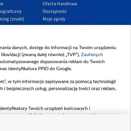
ów
Oferta Handlowa
tograficzny
Dostępność
sing (znaki)
Moje zgody
Prywatności
Procedura zgłoszeń
wewnętrznych
przeciwdziałania
m i korupcji
ierania danych, dostęp do informacji na Twoim urządzeniu
likwidacji (zwaną dalej również „TVP”),
Zaufanych
zautomatyzowanego dopasowania reklam do Twoich
 nas identyfikatora PPID do Google.
em”, w tym informacje zapisywane za pomocą technologii
 bezpiecznych usług, personalizację treści oraz reklam,
, identyfikatory Twoich urządzeń końcowych i
twarzane przez TVP,
Zaufanych Partnerów z IAB
oraz
zeniu lub dostęp do nich, wyboru podstawowych reklam,
reści, wyboru spersonalizowanych treści, pomiaru