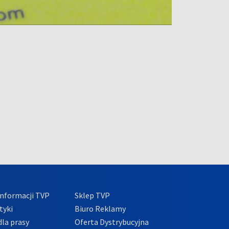
nformacji TVP
Sklep TVP
tyki
Biuro Reklamy
la prasy
Oferta Dystrybucyjna