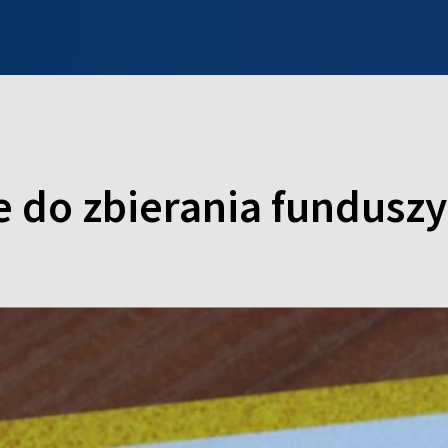
INFO WILNO
WILNO NA DZIEŃ DOBRY
PROGRAMY
ZGŁOŚ
 do zbierania funduszy