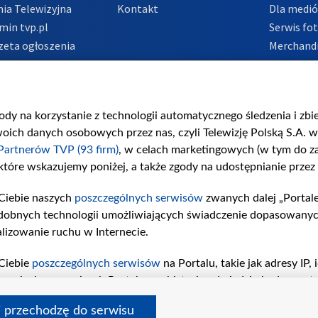
ia Telewizyjna
Kontakt
Dla medi
min tvp.pl
Serwis fo
zeta ogłoszenia
Merchandi
acje o nadawcy
Polityka 
Polityka 
nadużycio
gody na korzystanie z technologii automatycznego śledzenia i zb
ch danych osobowych przez nas, czyli Telewizję Polską S.A. w 
Partnerów TVP (93 firm)
, w celach marketingowych (w tym do 
 które wskazujemy poniżej, a także zgody na udostępnianie przez
Ciebie naszych
poszczególnych serwisów
zwanych dalej „Portal
dobnych technologii umożliwiających świadczenie dopasowanych i
lizowanie ruchu w Internecie.
Ciebie
poszczególnych serwisów
na Portalu, takie jak adresy IP
iwaniach w serwisach Portalu czy historia odwiedzin będą prze
tępujących celów i funkcji: przechowywania informacji na urząd
i przechodzę do serwisu
sonalizowanych reklam, tworzenia profilu spersonalizowanych t