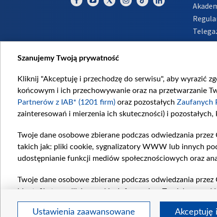
Akadem
Regula
Telega
Inform
Szanujemy Twoją prywatność
Kliknij "Akceptuję i przechodzę do serwisu", aby wyrazić z
końcowym i ich przechowywanie oraz na przetwarzanie Twoi
Partnerów z IAB* (1201 firm)
oraz pozostałych
Zaufanych 
zainteresowań i mierzenia ich skuteczności) i pozostałych,
Twoje dane osobowe zbierane podczas odwiedzania przez 
takich jak: pliki cookie, sygnalizatory WWW lub innych po
udostępnianie funkcji mediów społecznościowych oraz ana
Twoje dane osobowe zbierane podczas odwiedzania przez 
identyfikatory plików cookie, informacje o Twoich wyszuk
pozostałych
Zaufanych Partnerów TVP
dla realizacji nas
Ustawienia zaawansowane
Akceptuję 
wyboru spersonalizowanych reklam, tworzenia profilu sper