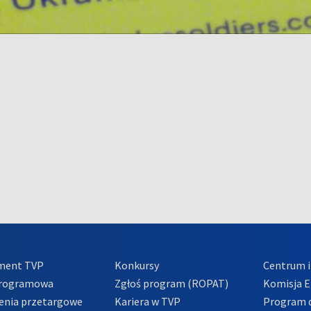
ment TVP
Konkursy
Centrum i
Programowa
Zgłoś program (ROPAT)
Komisja E
enia przetargowe
Kariera w TVP
Program d