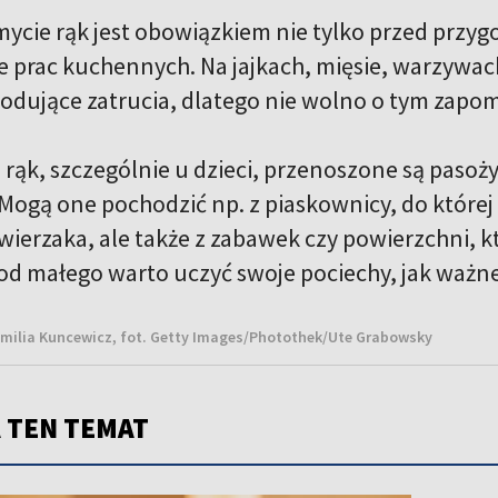
mycie rąk jest obowiązkiem nie tylko przed przyg
ie prac kuchennych. Na jajkach, mięsie, warzywa
odujące zatrucia, dlatego nie wolno o tym zapom
 rąk, szczególnie u dzieci, przenoszone są pasoż
ogą one pochodzić np. z piaskownicy, do której 
erzaka, ale także z zabawek czy powierzchni, k
 od małego warto uczyć swoje pociechy, jak ważne
milia Kuncewicz, fot. Getty Images/Photothek/Ute Grabowsky
 TEN TEMAT