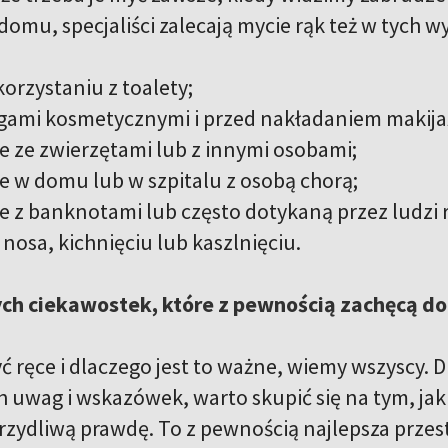
domu, specjaliści zalecają mycie rąk też w tych 
skorzystaniu z toalety;
egami kosmetycznymi i przed nakładaniem makij
ie ze zwierzętami lub z innymi osobami;
ie w domu lub w szpitalu z osobą chorą;
ie z banknotami lub często dotykaną przez ludzi 
 nosa, kichnięciu lub kaszlnięciu.
ch ciekawostek, które z pewnością zachęcą do
yć ręce i dlaczego jest to ważne, wiemy wszyscy.
 uwag i wskazówek, warto skupić się na tym, jak 
zydliwą prawdę. To z pewnością najlepsza przestr