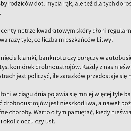
by rodziców dot. mycia rąk, ale też dla tych doro
.
 centymetrze kwadratowym skóry dłoni regularn
dwa razy tyle, co liczba mieszkańców Litwy!
nięcie klamki, banknotu czy poręczy w autobusie 
 tys. komórek drobnoustrojów. Każdy z nas nieświ
strach jest policzyć, ile zarazków przedostaje się
dłoni w ciągu dnia pojawia się mniej więcej tyle ba
ć drobnoustrojów jest nieszkodliwa, a nawet poż
źne choroby. Warto o tym pamiętać, kiedy nieśw
 okolic oczu czy ust.