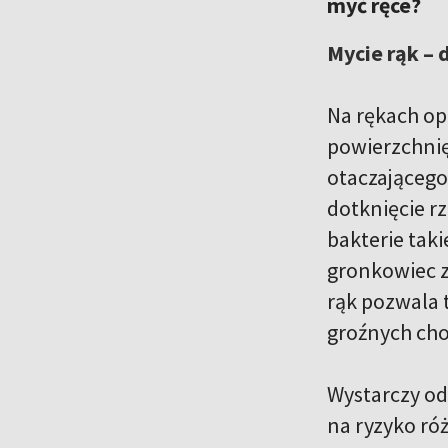
myć ręce?
Mycie rąk – 
Na rękach op
powierzchnię
otaczającego
dotknięcie r
bakterie taki
gronkowiec z
rąk pozwala 
groźnych cho
Wystarczy od
na ryzyko ró