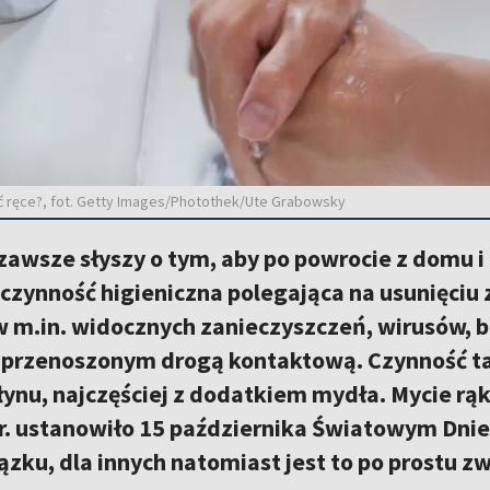
yć ręce?, fot. Getty Images/Photothek/Ute Grabowsky
zawsze słyszy o tym, aby po powrocie z domu 
 czynność higieniczna polegająca na usunięciu z
 m.in. widocznych zanieczyszczeń, wirusów, ba
przenoszonym drogą kontaktową. Czynność ta
łynu, najczęściej z dodatkiem mydła. Mycie rą
r. ustanowiło 15 października Światowym Dnie
zku, dla innych natomiast jest to po prostu 