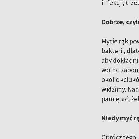
infekcji, trz
Dobrze, czyl
Mycie rąk po
bakterii, dla
aby dokładni
wolno zapomi
okolic kciuk
widzimy. Nad
pamiętać, że
Kiedy myć r
Oprócz tego, 