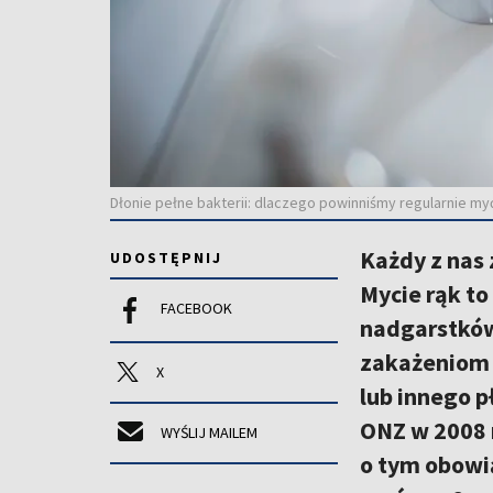
Dłonie pełne bakterii: dlaczego powinniśmy regularnie m
Każdy z nas 
UDOSTĘPNIJ
Mycie rąk to
FACEBOOK
nadgarstków
zakażeniom 
X
lub innego p
ONZ w 2008 
WYŚLIJ MAILEM
o tym obowią