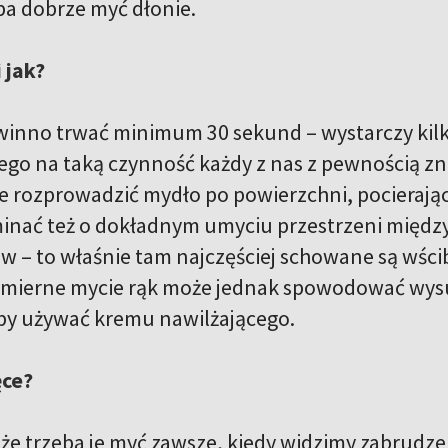
eba dobrze myć dłonie.
i jak?
winno trwać minimum 30 sekund – wystarczy kilka
tego na taką czynność każdy z nas z pewnością zn
e rozprowadzić mydło po powierzchni, pocierając
nać też o dokładnym umyciu przestrzeni między
ów – to właśnie tam najczęściej schowane są wści
mierne mycie rąk może jednak spowodować wysus
by używać kremu nawilżającego.
ęce?
że trzeba je myć zawsze, kiedy widzimy zabrudzeni