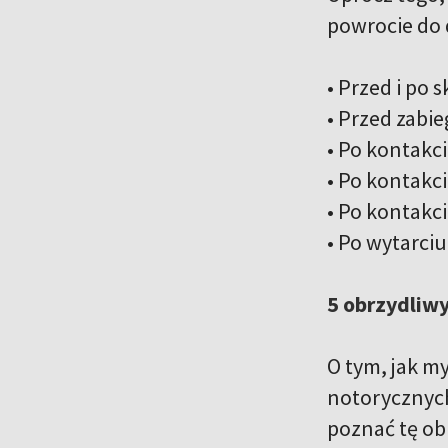
powrocie do 
• Przed i po 
• Przed zabi
• Po kontakc
• Po kontakc
• Po kontakc
• Po wytarciu
5 obrzydliwy
O tym, jak m
notorycznych
poznać tę obr