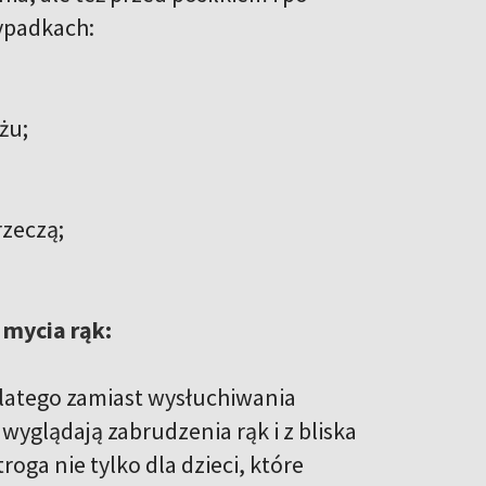
wypadkach:
ażu;
rzeczą;
 mycia rąk:
 Dlatego zamiast wysłuchiwania
wyglądają zabrudzenia rąk i z bliska
oga nie tylko dla dzieci, które