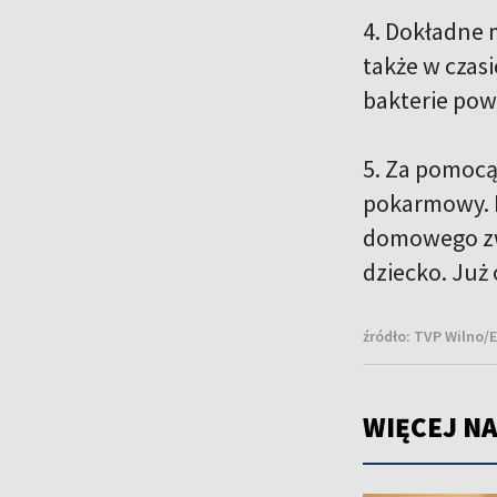
4. Dokładne 
także w czas
bakterie pow
5. Za pomocą
pokarmowy. M
domowego zwi
dziecko. Już
źródło:
TVP Wilno/E
WIĘCEJ NA