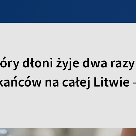
INFO WILNO
WILNO NA DZIEŃ DOBRY
PROGRAMY
ZGŁOŚ
óry dłoni żyje dwa raz
zkańców na całej Litwie