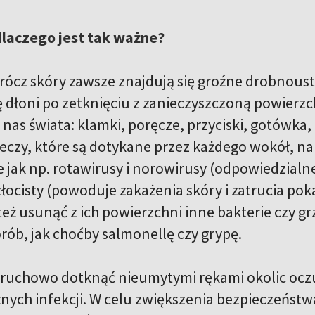
dlaczego jest tak ważne?
rócz skóry zawsze znajdują się groźne drobnoustr
 dłoni po zetknięciu z zanieczyszczoną powierzch
 nas świata: klamki, poręcze, przyciski, gotówka,
zeczy, które są dotykane przez każdego wokół, na
e jak np. rotawirusy i norowirusy (odpowiedzialn
łocisty (powoduje zakażenia skóry i zatrucia poka
też usunąć z ich powierzchni inne bakterie czy g
rób, jak choćby salmonellę czy grypę.
ruchowo dotknąć nieumytymi rękami okolic oczu,
żnych infekcji. W celu zwiększenia bezpieczeństw