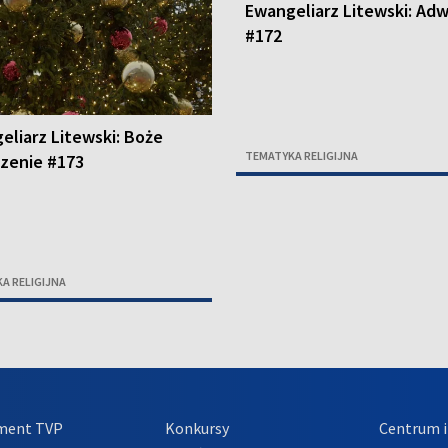
Ewangeliarz Litewski: Ad
#172
eliarz Litewski: Boże
TEMATYKA RELIGIJNA
zenie #173
A RELIGIJNA
ment TVP
Konkursy
Centrum i