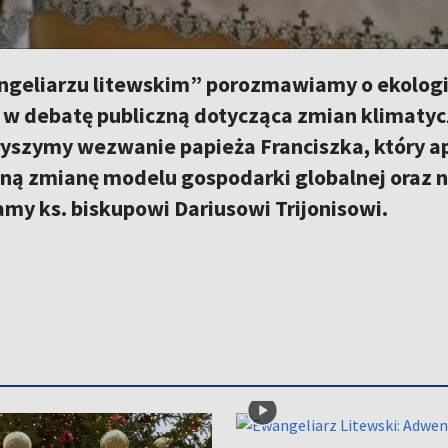
geliarzu litewskim” porozmawiamy o ekologii.
ę w debatę publiczną dotycząca zmian klimaty
słyszymy wezwanie papieża Franciszka, który a
ą zmianę modelu gospodarki globalnej oraz nas
my ks. biskupowi Dariusowi Trijonisowi.