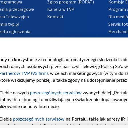
Programowa
Zgłoś program (ROPAT)
Komisja E
enia przetargowe
Kariera w TVP
Program d
ia Telewizyjna
Kontakt
Dla medi
min tvp.pl
Serwis fo
zeta ogłoszenia
Merchandi
acje o nadawcy
Polityka 
Polityka 
nadużycio
gody na korzystanie z technologii automatycznego śledzenia i zb
ch danych osobowych przez nas, czyli Telewizję Polską S.A. w 
Partnerów TVP (93 firm)
, w celach marketingowych (w tym do 
 które wskazujemy poniżej, a także zgody na udostępnianie przez
Ciebie naszych
poszczególnych serwisów
zwanych dalej „Portal
dobnych technologii umożliwiających świadczenie dopasowanych i
lizowanie ruchu w Internecie.
Ciebie
poszczególnych serwisów
na Portalu, takie jak adresy IP
iwaniach w serwisach Portalu czy historia odwiedzin będą prze