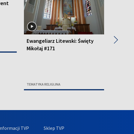
went
▶
Ewangeliarz Litewski: Święty
Ewangeli
Mikołaj #171
#170
TEMATYKA RELIGIJNA
TEMATYKA R
nformacji TVP
Sklep TVP