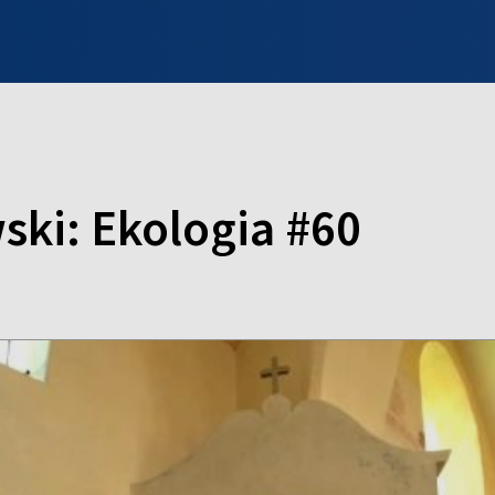
INFO WILNO
WILNO NA DZIEŃ DOBRY
PROGRAMY
ZGŁOŚ
ski: Ekologia #60