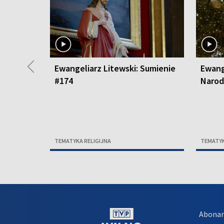
◀
Ewangeliarz Litewski: Sumienie
Ewang
#174
Narod
TEMATYKA RELIGIJNA
TEMATYK
Abona