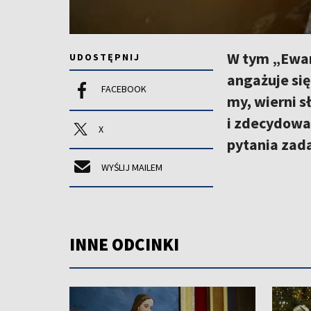
W tym „Ewan
UDOSTĘPNIJ
angażuje si
FACEBOOK
my, wierni 
i zdecydowan
X
pytania zada
WYŚLIJ MAILEM
INNE ODCINKI