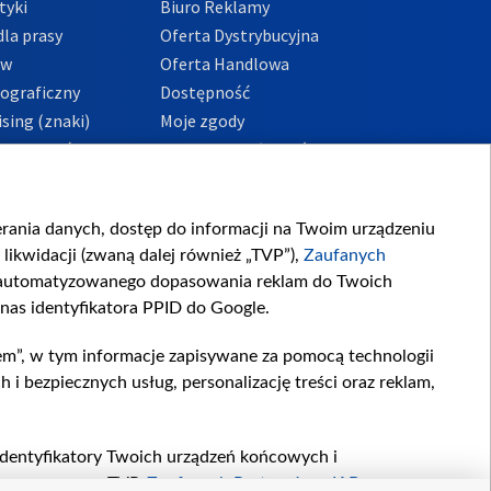
tyki
Biuro Reklamy
la prasy
Oferta Dystrybucyjna
ów
Oferta Handlowa
tograficzny
Dostępność
sing (znaki)
Moje zgody
Prywatności
Procedura zgłoszeń
wewnętrznych
przeciwdziałania
m i korupcji
ierania danych, dostęp do informacji na Twoim urządzeniu
likwidacji (zwaną dalej również „TVP”),
Zaufanych
zautomatyzowanego dopasowania reklam do Twoich
 nas identyfikatora PPID do Google.
em”, w tym informacje zapisywane za pomocą technologii
 bezpiecznych usług, personalizację treści oraz reklam,
, identyfikatory Twoich urządzeń końcowych i
twarzane przez TVP,
Zaufanych Partnerów z IAB
oraz