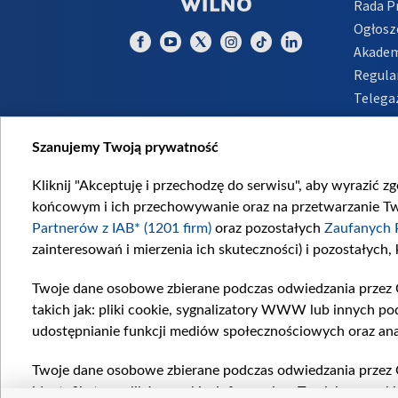
Rada 
Ogłosz
Akadem
Regula
Telega
Inform
Szanujemy Twoją prywatność
Kliknij "Akceptuję i przechodzę do serwisu", aby wyrazić z
końcowym i ich przechowywanie oraz na przetwarzanie Twoi
Partnerów z IAB* (1201 firm)
oraz pozostałych
Zaufanych 
zainteresowań i mierzenia ich skuteczności) i pozostałych,
Twoje dane osobowe zbierane podczas odwiedzania przez 
takich jak: pliki cookie, sygnalizatory WWW lub innych po
udostępnianie funkcji mediów społecznościowych oraz ana
Twoje dane osobowe zbierane podczas odwiedzania przez 
identyfikatory plików cookie, informacje o Twoich wyszuk