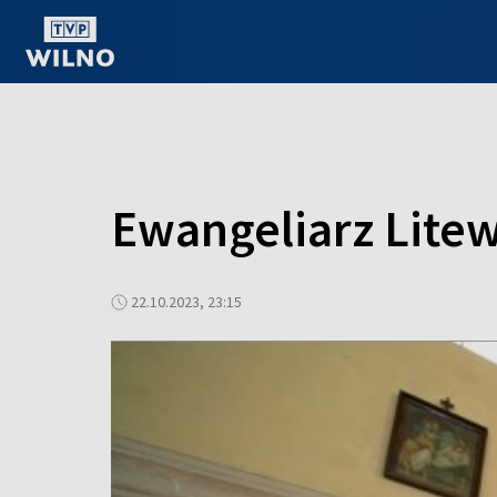
OGLĄDAJ ONLINE
Ewangeliarz Litew
22.10.2023, 23:15