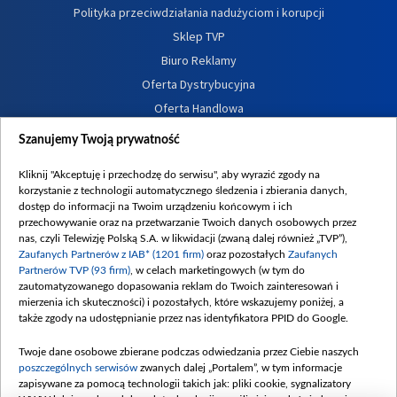
Polityka przeciwdziałania nadużyciom i korupcji
Sklep TVP
Biuro Reklamy
Oferta Dystrybucyjna
Oferta Handlowa
Dostępność
Szanujemy Twoją prywatność
Moje zgody
Kliknij "Akceptuję i przechodzę do serwisu", aby wyrazić zgody na
Procedura zgłoszeń wewnętrznych
korzystanie z technologii automatycznego śledzenia i zbierania danych,
dostęp do informacji na Twoim urządzeniu końcowym i ich
przechowywanie oraz na przetwarzanie Twoich danych osobowych przez
nas, czyli Telewizję Polską S.A. w likwidacji (zwaną dalej również „TVP”),
Zaufanych Partnerów z IAB* (1201 firm)
oraz pozostałych
Zaufanych
Partnerów TVP (93 firm)
, w celach marketingowych (w tym do
zautomatyzowanego dopasowania reklam do Twoich zainteresowań i
mierzenia ich skuteczności) i pozostałych, które wskazujemy poniżej, a
także zgody na udostępnianie przez nas identyfikatora PPID do Google.
Twoje dane osobowe zbierane podczas odwiedzania przez Ciebie naszych
poszczególnych serwisów
zwanych dalej „Portalem”, w tym informacje
zapisywane za pomocą technologii takich jak: pliki cookie, sygnalizatory