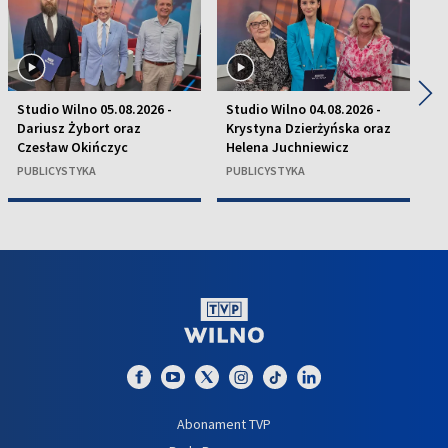
◀
▶
Studio Wilno 05.08.2026 -
Studio Wilno 04.08.2026 -
St
Dariusz Żybort oraz
Krystyna Dzierżyńska oraz
ks
Czesław Okińczyc
Helena Juchniewicz
R
PUBLICYSTYKA
PUBLICYSTYKA
P
Abonament TVP