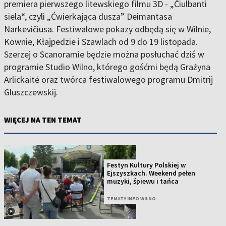
premiera pierwszego litewskiego filmu 3D - „Čiulbanti
siela“, czyli „Ćwierkająca dusza” Deimantasa
Narkevičiusa. Festiwalowe pokazy odbędą się w Wilnie,
Kownie, Kłajpedzie i Szawlach od 9 do 19 listopada.
Szerzej o Scanoramie będzie można posłuchać dziś w
programie Studio Wilno, którego gośćmi będą Grażyna
Arlickaitė oraz twórca festiwalowego programu Dmitrij
Gluszczewskij.
WIĘCEJ NA TEN TEMAT
Festyn Kultury Polskiej w
Ejszyszkach. Weekend pełen
muzyki, śpiewu i tańca
TEMATY INFO WILNO