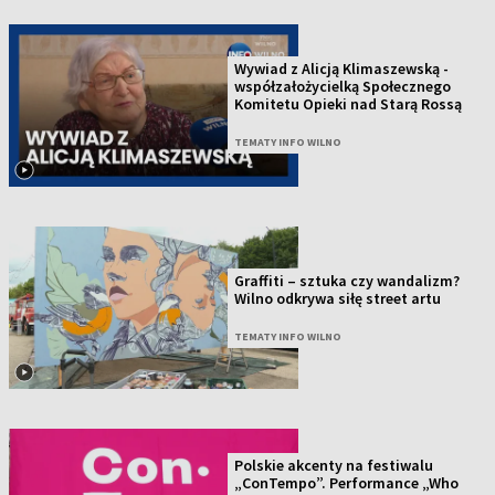
Wywiad z Alicją Klimaszewską -
współzałożycielką Społecznego
Komitetu Opieki nad Starą Rossą
TEMATY INFO WILNO
Graffiti – sztuka czy wandalizm?
Wilno odkrywa siłę street artu
TEMATY INFO WILNO
Polskie akcenty na festiwalu
„ConTempo”. Performance „Who