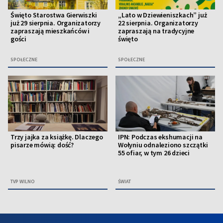
Święto Starostwa Gierwiszki
„Lato w Dziewieniszkach” już
już 29 sierpnia. Organizatorzy
22 sierpnia. Organizatorzy
zapraszają mieszkańców i
zapraszają na tradycyjne
gości
święto
SPOŁECZNE
SPOŁECZNE
Trzy jajka za książkę. Dlaczego
IPN: Podczas ekshumacji na
pisarze mówią: dość?
Wołyniu odnaleziono szczątki
55 ofiar, w tym 26 dzieci
TVP WILNO
ŚWIAT