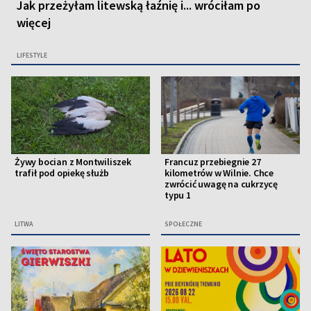
Jak przeżyłam litewską łaźnię i... wróciłam po
więcej
LIFESTYLE
Żywy bocian z Montwiliszek
Francuz przebiegnie 27
trafił pod opiekę służb
kilometrów w Wilnie. Chce
zwrócić uwagę na cukrzycę
typu 1
LITWA
SPOŁECZNE