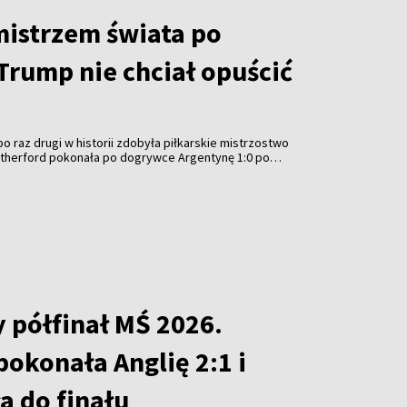
mistrzem świata po
Trump nie chciał opuścić
o raz drugi w historii zdobyła piłkarskie mistrzostwo
Rutherford pokonała po dogrywce Argentynę 1:0 po
eremonię wręczenia trofeum przyćmiło jednak
SA Donalda Trumpa, który – podobnie jak przed
ubowych Mistrzostw Świata – nie chciał opuścić
 półfinał MŚ 2026.
okonała Anglię 2:1 i
 do finału