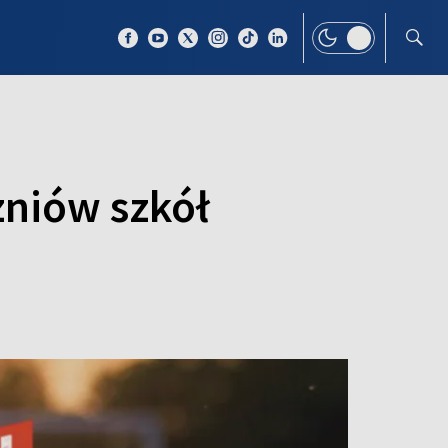
 TEMAT
WIĘCEJ
czniów szkół