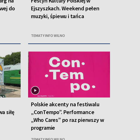
arg na
Festyn Kultury Polskiej w
owej do
Ejszyszkach. Weekend pełen
muzyki, śpiewu i tańca
TEMATY INFO WILNO
Polskie akcenty na festiwalu
a siłę
„ConTempo”. Performance
„Who Cares” po raz pierwszy w
programie
TEMATY INFO WILNO