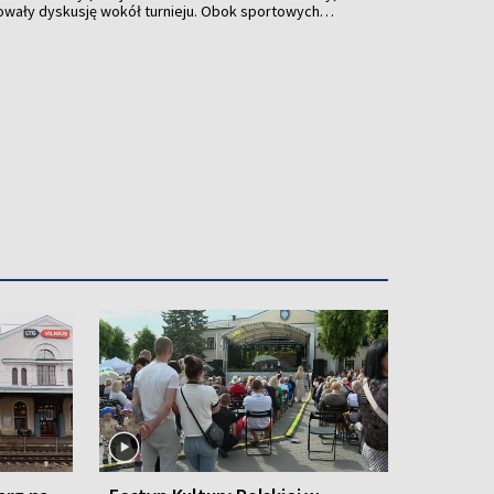
owały dyskusję wokół turnieju. Obok sportowych
rganizacji mistrzostw, decyzjach sędziowskich,
prowadzonych przez FIFA oraz niespodziewanych