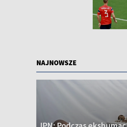
NAJNOWSZE
IPN: Podczas ekshumacj