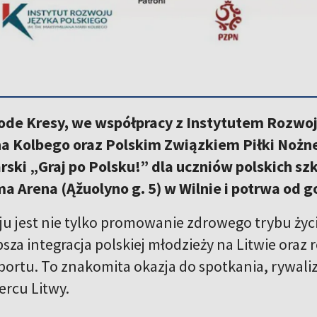
ode Kresy, we współpracy z Instytutem Rozwoj
 Kolbego oraz Polskim Związkiem Piłki Nożnej,
arski „Graj po Polsku!” dla uczniów polskich s
ma Arena (Ąžuolyno g. 5) w Wilnie i potrwa od g
ju jest nie tylko promowanie zdrowego trybu życi
bsza integracja polskiej młodzieży na Litwie oraz
portu. To znakomita okazja do spotkania, rywali
ercu Litwy.