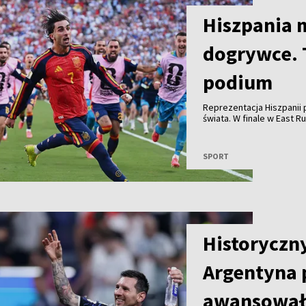
Hiszpania 
dogrywce. 
podium
Reprezentacja Hiszpanii p
świata. W finale w East 
golu Ferrana Torresa. C
zachowanie prezydenta U
rokiem podczas finału Kl
SPORT
podium.
Historyczny
Argentyna p
awansowała