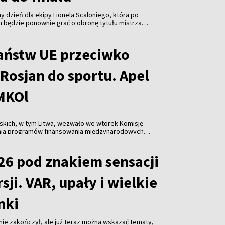
y dzień dla ekipy Lionela Scaloniego, która po
h będzie ponownie grać o obronę tytułu mistrza
ński portal Pagina12. Argentyna pokonała Anglię 2:1 w
trzostw świata, który został rozegrany w Atlancie, co
nale. Zagra w nim w niedzielę z Hiszpanią. Dzień
aństw UE przeciwko
a zmierzą się w meczu o trzecie miejsce.
Rosjan do sportu. Apel
 MKOl
skich, w tym Litwa, wezwało we wtorek Komisję
nia programów finansowania międzynarodowych
które dopuszczają rosyjskich i białoruskich
w zawodach.
26 pod znakiem sensacji
sji. VAR, upały i wielkie
nki
 nie zakończył, ale już teraz można wskazać tematy,