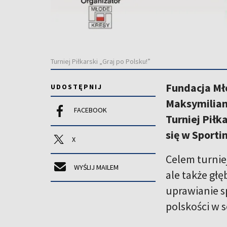
Turniej Piłkarski „Graj po Polsku!”
Fundacja Mł
UDOSTĘPNIJ
Maksymiliana
FACEBOOK
Turniej Piłk
się w Sporti
X
Celem turnie
WYŚLIJ MAILEM
ale także głę
uprawianie s
polskości w s