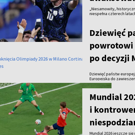
„Niesamowity, historyczn
niespełna czterech latac
świata” – napisał argenty
półfinale piłkarskich mis
zapewniło jej udział w fi
Dziewięć p
SPORT
wcześniej Anglia i Francj
powrotowi 
po decyzji
Dziewięć państw europej
Europejską do zawiesze
organizacji sportowych, 
sportowców do udziału 
Mundial 20
SPORT
i kontrower
niespodzia
Mundial 2026 jeszcze się