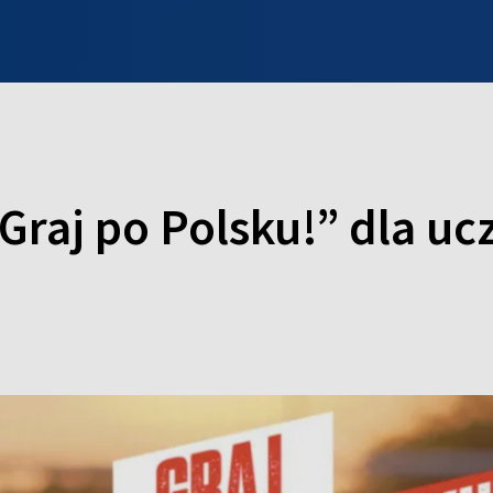
INFO WILNO
WILNO NA DZIEŃ DOBRY
PROGRAMY
ZGŁOŚ
„Graj po Polsku!” dla u
e