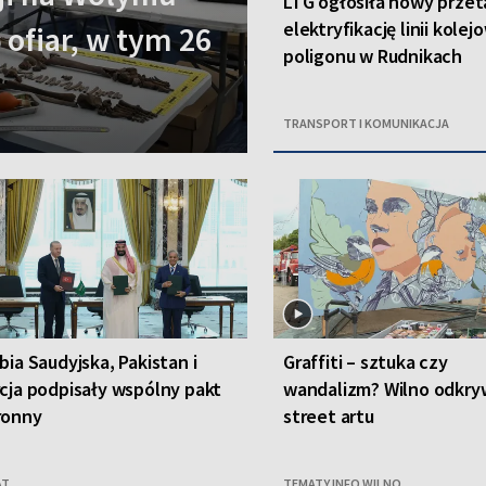
LTG ogłosiła nowy przet
elektryfikację linii kolej
 ofiar, w tym 26
poligonu w Rudnikach
TRANSPORT I KOMUNIKACJA
bia Saudyjska, Pakistan i
Graffiti – sztuka czy
cja podpisały wspólny pakt
wandalizm? Wilno odkryw
ronny
street artu
AT
TEMATY INFO WILNO