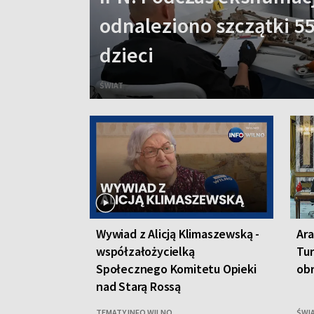
odnaleziono szczątki 55
dzieci
ŚWIAT
Wywiad z Alicją Klimaszewską -
Ara
współzałożycielką
Tur
Społecznego Komitetu Opieki
ob
nad Starą Rossą
TEMATY INFO WILNO
ŚWI